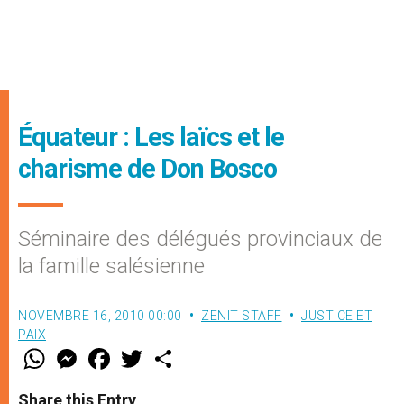
Équateur : Les laïcs et le
charisme de Don Bosco
Séminaire des délégués provinciaux de
la famille salésienne
NOVEMBRE 16, 2010 00:00
ZENIT STAFF
JUSTICE ET
PAIX
W
M
F
T
S
h
e
a
w
h
a
s
c
i
a
t
s
e
t
r
Share this Entry