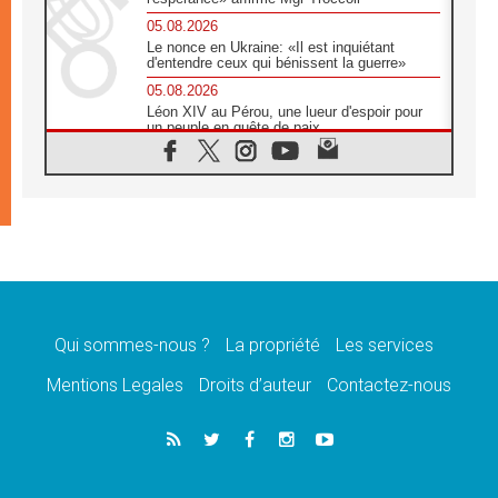
05.08.2026
Le nonce en Ukraine: «Il est inquiétant
d'entendre ceux qui bénissent la guerre»
05.08.2026
Léon XIV au Pérou, une lueur d'espoir pour
un peuple en quête de paix
05.08.2026
SCEAM: L'Église en Afrique vers
l'Assemblée ecclésiale de 2028 depuis
Addis-Abeba
05.08.2026
Le Pape exprime ses condoléances suite au
décès du cardinal Júlio Langa
05.08.2026
Le Pape attendu en novembre en Uruguay,
en Argentine et au Pérou
Qui sommes-nous ?
La propriété
Les services
05.08.2026
Mentions Legales
Droits d’auteur
Contactez-nous
Audience générale: la prière est un acte
d'espérance
04.08.2026
Léon XIV invite les Chevaliers de Colomb à
être des «prophètes de l'harmonie»
04.08.2026