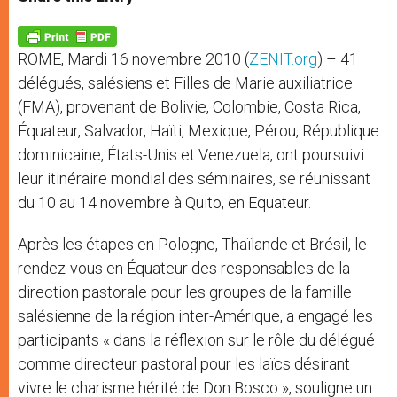
s
e
b
t
e
A
n
o
e
p
g
o
r
p
e
k
ROME, Mardi 16 novembre 2010 (
ZENIT.org
) –
41
r
délégués, salésiens et Filles de Marie auxiliatrice
(FMA), provenant de Bolivie, Colombie, Costa Rica,
Équateur, Salvador, Haïti, Mexique, Pérou, République
dominicaine, États-Unis et Venezuela, ont poursuivi
leur itinéraire mondial des séminaires, se réunissant
du 10 au 14 novembre à Quito, en Equateur.
Après les étapes en Pologne, Thaïlande et Brésil, le
rendez-vous en Équateur des responsables de la
direction pastorale pour les groupes de la famille
salésienne de la région inter-Amérique, a engagé les
participants « dans la réflexion sur le rôle du délégué
comme directeur pastoral pour les laïcs désirant
vivre le charisme hérité de Don Bosco », souligne un