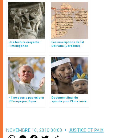
Une lecture croyante :
Les inscriptions de Tal
l’intelligence
Deir Alla (Jordanie)
typologique des deux
Testaments
« Il ne pourra pas exister
Document final du
d’Europe pacifique
synode pour l'Amazonie
sans… »: l’Ukraine, dans
en français: traduction
la vision de Jean-Paul II
non officielle
NOVEMBRE 16, 2010 00:00
JUSTICE ET PAIX
W
M
F
T
S