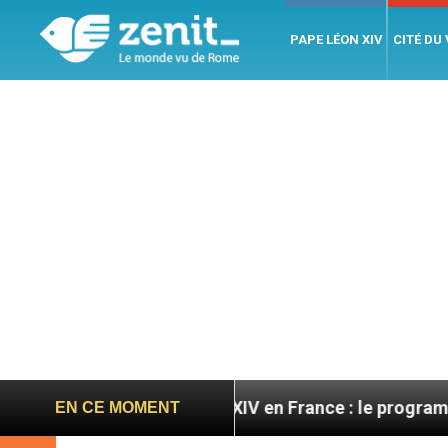
PAPE LÉON XIV
CITÉ DU
s
Léon XIV en France : le programme détaillé de
EN CE MOMENT