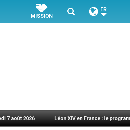
FR
MISSION
6
Léon XIV en France : le programme détaillé d