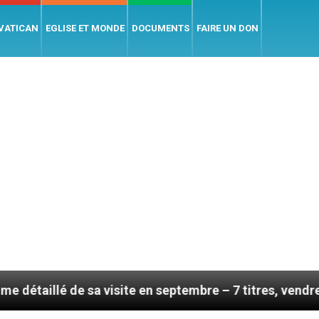
 VATICAN
EGLISE ET MONDE
DOCUMENTS
FAIRE UN DON
 sa visite en septembre – 7 titres, vendredi 7 août 202