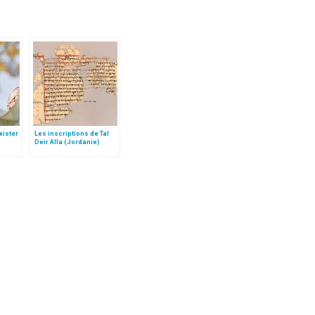
xister
Les inscriptions de Tal
Deir Alla (Jordanie)
, dans
aul II