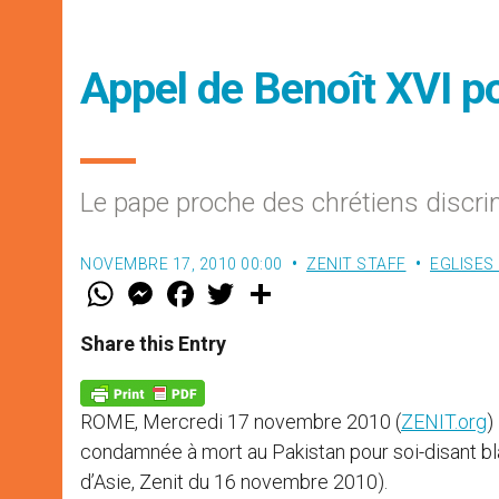
Appel de Benoît XVI pou
Le pape proche des chrétiens discr
NOVEMBRE 17, 2010 00:00
ZENIT STAFF
EGLISES
W
M
F
T
S
h
e
a
w
h
a
s
c
i
a
t
s
e
t
r
Share this Entry
s
e
b
t
e
A
n
o
e
p
g
o
r
p
e
k
ROME, Mercredi 17 novembre 2010 (
ZENIT.org
)
r
condamnée à mort au Pakistan pour soi-disant blas
d’Asie, Zenit du 16 novembre 2010).