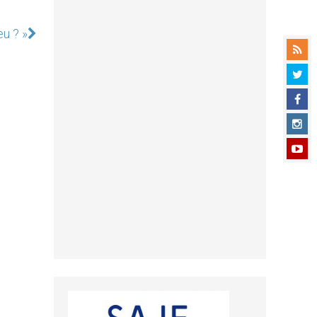
u ? »