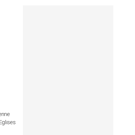
ienne
Eglises