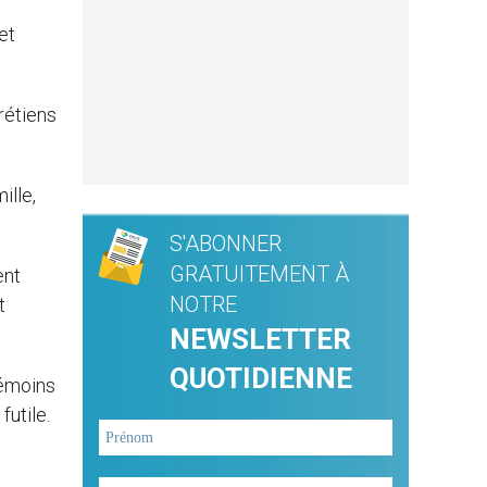
et
rétiens
ille,
S'ABONNER
GRATUITEMENT À
ent
NOTRE
t
NEWSLETTER
QUOTIDIENNE
témoins
futile.