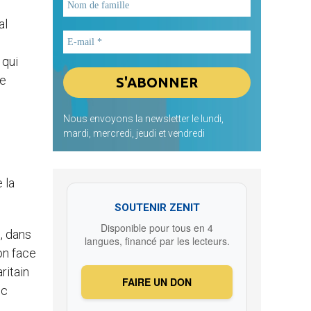
al
 qui
le
Nous envoyons la newsletter le lundi,
mardi, mercredi, jeudi et vendredi
 la
SOUTENIR ZENIT
Disponible pour tous en 4
e, dans
langues, financé par les lecteurs.
ion face
ritain
FAIRE UN DON
ec