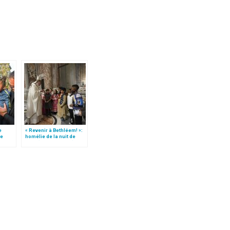
e
« Revenir à Bethléem! »:
le
homélie de la nuit de
 »!
Noël (texte complet)