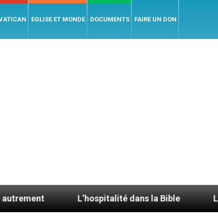
 VATICAN
EGLISE ET MONDE
DOCUMENTS
FAIRE UN DON
L’hospitalité dans la Bible
Le cardinal Av