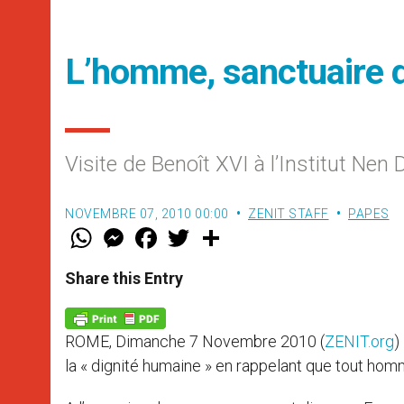
L’homme, sanctuaire d
Visite de Benoît XVI à l’Institut Nen
NOVEMBRE 07, 2010 00:00
ZENIT STAFF
PAPES
W
M
F
T
S
h
e
a
w
h
a
s
c
i
a
t
s
e
t
r
Share this Entry
s
e
b
t
e
A
n
o
e
p
g
o
r
p
e
k
ROME, Dimanche 7 Novembre 2010 (
ZENIT.org
)
r
la « dignité humaine » en rappelant que tout hom