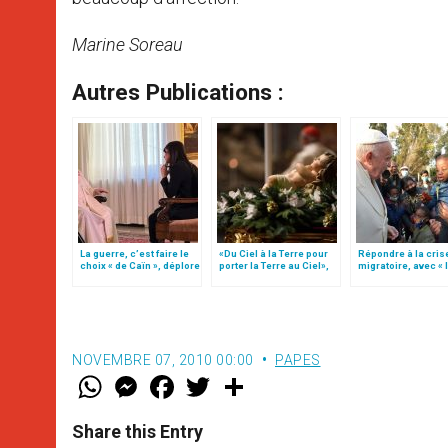
Marine Soreau
Autres Publications :
La guerre, c’est faire le
«Du Ciel à la Terre pour
Répondre à la cris
choix « de Caïn », déplore
porter la Terre au Ciel»,
migratoire, avec « 
le pape François
par Mgr Francesco Follo
style de l’humanité
(texte complet)
NOVEMBRE 07, 2010 00:00
PAPES
W
M
F
T
S
h
e
a
w
h
a
s
c
i
a
t
s
e
t
r
Share this Entry
s
e
b
t
e