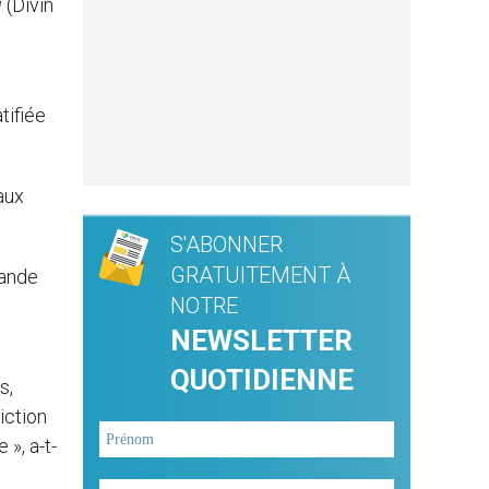
u
(Divin
tifiée
aux
S'ABONNER
GRATUITEMENT À
rande
NOTRE
NEWSLETTER
QUOTIDIENNE
s,
iction
», a-t-