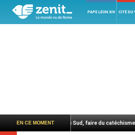
PAPE LÉON XIV
CITÉ DU
En Corée du Sud, faire du catéchisme autrement
EN CE MOMENT