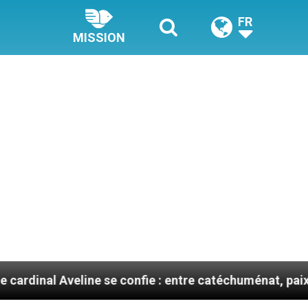
FR
MISSION
eline se confie : entre catéchuménat, paix et défis mig