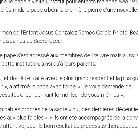
e, le pape a visité l’Institut pour enfants malades
Nen Dé
après-midi, le pape a béni la première pierre d’une nouvelle
rmen de l’Enfant Jésus González Ramos García Prieto. Béa
ranciscaines du Sacré-Cœur.
e, le pape s’est adressé aux membres de l’œuvre mais aussi 
cette institution, ainsi qu’à leurs parents.
 et doit être traité avec le plus grand respect et la plus g
oin », a affirmé le pape avec force. « Je vous demande de
nécessiteux, leur donnant le meilleur de vous-mêmes ».
midables progrès de la santé » qui, ces dernières décennie
ués aux plus faibles ». « Ils ont été accompagnés de la conv
 attentive, pour le bon résultat du processus thérapeutique 