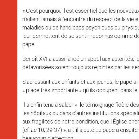
« C’est pourquoi, il est essentiel que les nouv
n’aillent jamais à l’encontre du respect de la vie
maladies ou de handicaps psychiques ou physique
leur permettent de se sentir reconnus comme des
pape.
Benoît XVI a aussi lancé un appel aux autorités, 
défavorisées soient toujours rejointes par les se
S’adressant aux enfants et aux jeunes, le pape a 
« place très importante » qu’ils occupent dans le
Il a enfin tenu à saluer « le témoignage fidèle de
les hôpitaux ou dans d’autres institutions spéciali
aux fragilités de notre condition, que l’Église 
(cf.
Lc
10, 29-37) », a-t-il ajouté.Le pape a ensuite
beaucoup d’affection.