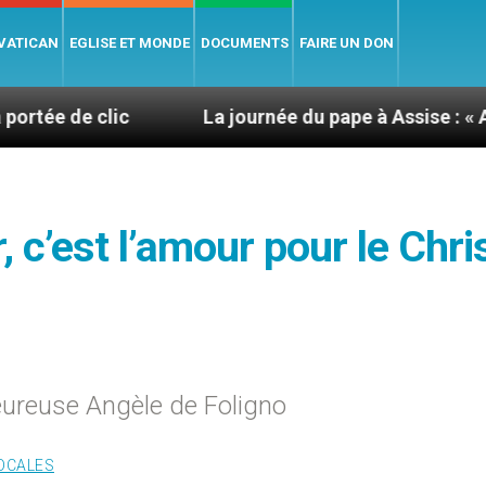
 VATICAN
EGLISE ET MONDE
DOCUMENTS
FAIRE UN DON
lic
La journée du pape à Assise : « Allons-y ! Let
, c’est l’amour pour le Chris
eureuse Angèle de Foligno
LOCALES