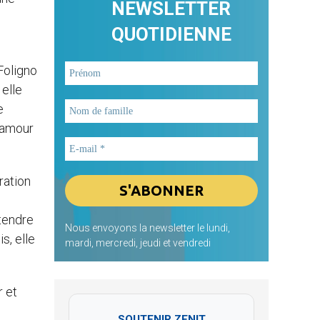
NEWSLETTER
QUOTIDIENNE
Foligno
elle
e
l’amour
ration
 tendre
Nous envoyons la newsletter le lundi,
s, elle
mardi, mercredi, jeudi et vendredi
r et
SOUTENIR ZENIT