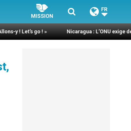
FR
MISSION
’s go ! »
Nicaragua : L’ONU exige des nouvelle
t,