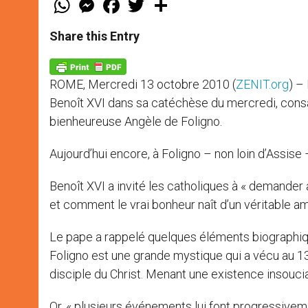
h
e
a
w
h
a
s
c
i
a
t
s
e
t
r
Share this Entry
s
e
b
t
e
A
n
o
e
p
g
o
r
p
e
k
ROME, Mercredi 13 octobre 2010 (
ZENIT.org
) –
r
Benoît XVI dans sa catéchèse du mercredi, consacr
bienheureuse Angèle de Foligno.
Aujourd’hui encore, à Foligno – non loin d’Assise
Benoît XVI a invité les catholiques à « demande
et comment le vrai bonheur naît d’un véritable amo
Le pape a rappelé quelques éléments biographiqu
Foligno est une grande mystique qui a vécu au 13e
disciple du Christ. Menant une existence insoucia
Or, « plusieurs événements lui font progressivem