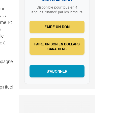
Disponible pour tous en 4
ui,
langues, financé par les lecteurs.
Mais
ime. Et
FAIRE UN DON
,
le
e à
FAIRE UN DON EN DOLLARS
CANADIENS
ompagné
n
S’ABONNER
irituel