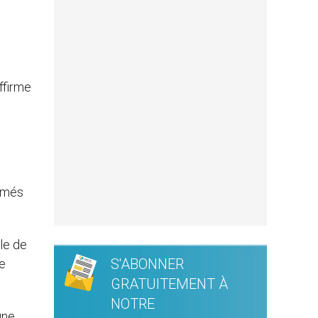
affirme
aimés
le de
S'ABONNER
te
GRATUITEMENT À
NOTRE
une