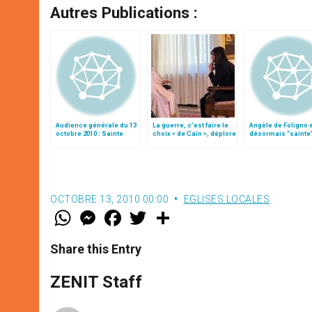
Autres Publications :
Audience générale du 13
La guerre, c’est faire le
Angèle de Foligno 
octobre 2010 : Sainte
choix « de Caïn », déplore
désormais "sainte
Angèle de Foligno
le pape François
OCTOBRE 13, 2010 00:00
EGLISES LOCALES
W
M
F
T
S
h
e
a
w
h
a
s
c
i
a
t
s
e
t
r
Share this Entry
s
e
b
t
e
A
n
o
e
p
g
o
r
ZENIT Staff
p
e
k
r