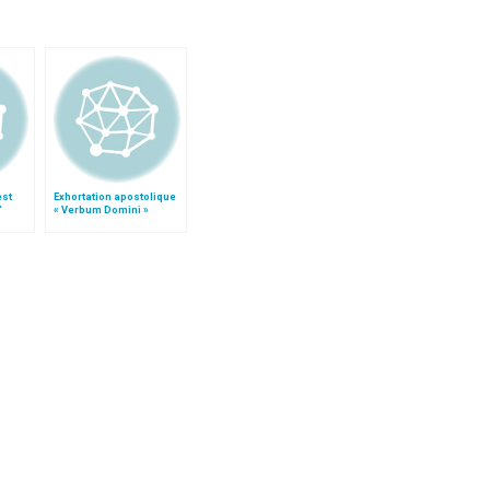
est
Exhortation apostolique
"
« Verbum Domini »