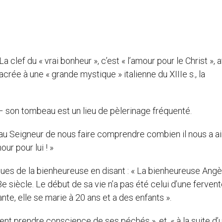
 La clef du « vrai bonheur », c’est « l’amour pour le Christ », 
ée à une « grande mystique » italienne du XIIIe s., la
 – son tombeau est un lieu de pèlerinage fréquenté.
r au Seigneur de nous faire comprendre combien il nous a 
ur pour lui ! »
es de la bienheureuse en disant : « La bienheureuse Angè
 siècle. Le début de sa vie n’a pas été celui d’une ferven
nte, elle se marie à 20 ans et a des enfants ».
ent prendre conscience de ses péchés », et, « à la suite d’