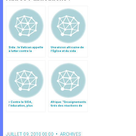
Sida : le Vatican appelle
Une vision africaine de
à lutter contre la
l’Eglise et du sida
transmission mère-
enfant
« Contre le SIDA,
Afrique: "Enseignements
l'éducation, plus
tirés des réactions de
efficace que le
l'Eglise catholique au
préservatif »
SIDA"
JUILLET 09, 2010 00:00
ARCHIVES