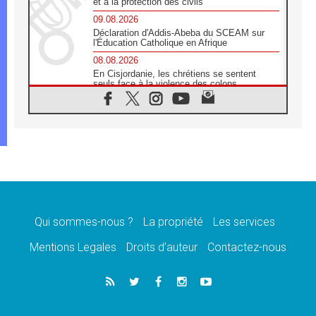
et à la protection des civils
09.08.2026
Déclaration d'Addis-Abeba du SCEAM sur
l'Éducation Catholique en Afrique
08.08.2026
En Cisjordanie, les chrétiens se sentent
seuls face à la violence des colons
08.08.2026
Léon XIV au sanctuaire de Notre Dame du
Bon Conseil à Genazzano en septembre
08.08.2026
Léon XIV: Sainte Agathe aide à contempler
la victoire de l'amour sur la mort
08.08.2026
«Relancer l'empathie», le projet Triennal d'art
des Universités catholiques
Qui sommes-nous ?
La propriété
Les services
08.08.2026
Signis 2026, donner la parole aux religieuses
Mentions Legales
Droits d’auteur
Contactez-nous
catholiques
08.08.2026
Au Bangladesh, l'Église accompagne les
Dalits sur le chemin de la dignité
07.08.2026