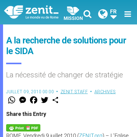
FR
MISSION
A la recherche de solutions pour
le SIDA
La nécessité de changer de stratégie
JUILLET 09, 2010 00:00
ZENIT STAFF
ARCHIVES
W
M
F
T
S
h
e
a
w
h
a
s
c
i
a
t
s
e
t
r
Share this Entry
s
e
b
t
e
A
n
o
e
p
g
o
r
p
e
k
ROME, Vendredi 9 juillet 2010 (
ZENIT.org
) – L’Eglise
r