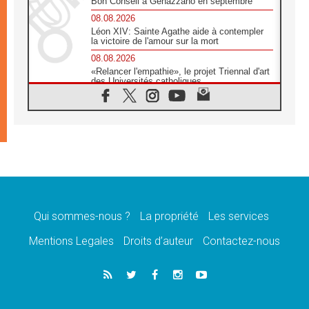
Bon Conseil à Genazzano en septembre
08.08.2026
Léon XIV: Sainte Agathe aide à contempler
la victoire de l'amour sur la mort
08.08.2026
«Relancer l'empathie», le projet Triennal d'art
des Universités catholiques
08.08.2026
Signis 2026, donner la parole aux religieuses
catholiques
08.08.2026
Au Bangladesh, l'Église accompagne les
Dalits sur le chemin de la dignité
07.08.2026
Philippines: le vicariat apostolique de
Calapan devient un diocèse
Qui sommes-nous ?
La propriété
Les services
07.08.2026
Congo-Brazzaville: le 15 août, entre solennité
Mentions Legales
Droits d’auteur
Contactez-nous
de l'Assomption et mémoire nationale
07.08.2026
«La paix commence par l'empathie» estime
le cardinal Parolin
07.08.2026