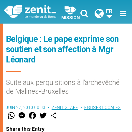
FR
MISSION
Belgique : Le pape exprime son
soutien et son affection à Mgr
Léonard
Suite aux perquisitions à l’archevêché
de Malines-Bruxelles
JUIN 27, 2010 00:00
ZENIT STAFF
EGLISES LOCALES
W
M
F
T
S
h
e
a
w
h
a
s
c
i
a
t
s
e
t
r
Share this Entry
s
e
b
t
e