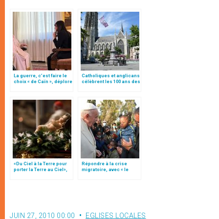
La guerre, c’est faire le
Catholiques et anglicans
choix « de Caïn », déplore
célèbrent les 100 ans des
le pape François
« Conversations de
Malines »
«Du Ciel à la Terre pour
Répondre à la crise
porter la Terre au Ciel»,
migratoire, avec « le
par Mgr Francesco Follo
style de l’humanité »!
(texte complet)
JUIN 27, 2010 00:00
EGLISES LOCALES