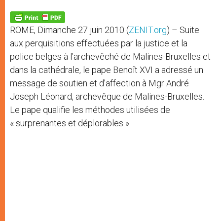
A
n
o
e
p
g
o
r
p
e
k
ROME, Dimanche 27 juin 2010 (
ZENIT.org
) – Suite
r
aux perquisitions effectuées par la justice et la
police belges à l’archevêché de Malines-Bruxelles et
dans la cathédrale, le pape Benoît XVI a adressé un
message de soutien et d’affection à Mgr André
Joseph Léonard, archevêque de Malines-Bruxelles.
Le pape qualifie les méthodes utilisées de
« surprenantes et déplorables ».