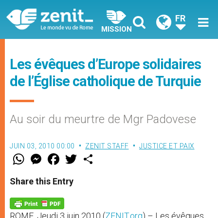
FR
MISSION
Les évêques d’Europe solidaires
de l’Église catholique de Turquie
Au soir du meurtre de Mgr Padovese
JUIN 03, 2010 00:00
ZENIT STAFF
JUSTICE ET PAIX
W
M
F
T
S
h
e
a
w
h
a
s
c
i
a
t
s
e
t
r
Share this Entry
s
e
b
t
e
A
n
o
e
p
g
o
r
p
e
k
ROME, Jeudi 3 juin 2010 (
ZENIT.org
) – Les évêques
r