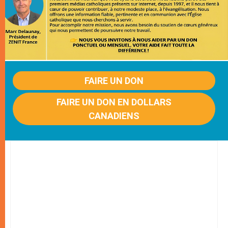
FAIRE UN DON
FAIRE UN DON EN DOLLARS
CANADIENS