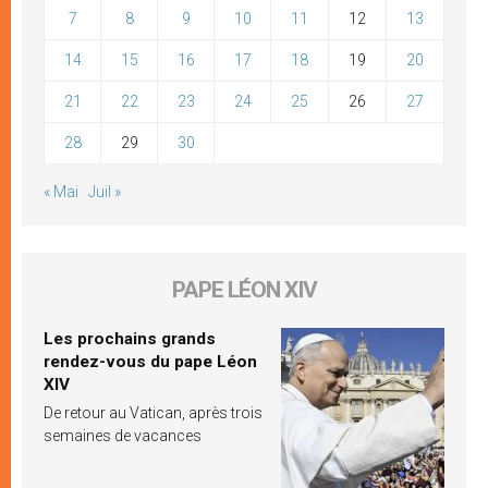
7
8
9
10
11
12
13
14
15
16
17
18
19
20
21
22
23
24
25
26
27
28
29
30
« Mai
Juil »
PAPE LÉON XIV
Les prochains grands
rendez-vous du pape Léon
XIV
De retour au Vatican, après trois
semaines de vacances