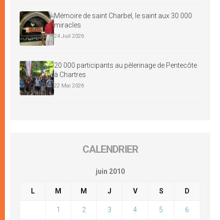
Mémoire de saint Charbel, le saint aux 30 000
miracles
24 Juil 2026
20 000 participants au pèlerinage de Pentecôte
à Chartres
22 Mai 2026
CALENDRIER
juin 2010
L
M
M
J
V
S
D
1
2
3
4
5
6