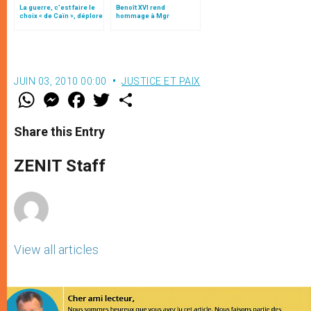
La guerre, c’est faire le
Benoît XVI rend
choix « de Caïn », déplore
hommage à Mgr
le pape François
Padovese
JUIN 03, 2010 00:00
JUSTICE ET PAIX
W
M
F
T
S
h
e
a
w
h
a
s
c
i
a
t
s
e
t
r
Share this Entry
s
e
b
t
e
A
n
o
e
p
g
o
r
ZENIT Staff
p
e
k
r
View all articles