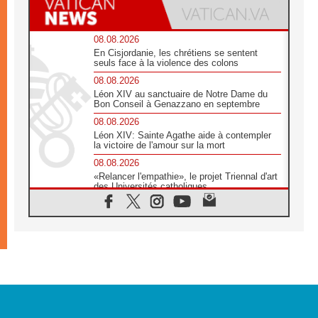
08.08.2026
En Cisjordanie, les chrétiens se sentent
seuls face à la violence des colons
08.08.2026
Léon XIV au sanctuaire de Notre Dame du
Bon Conseil à Genazzano en septembre
08.08.2026
Léon XIV: Sainte Agathe aide à contempler
la victoire de l'amour sur la mort
08.08.2026
«Relancer l'empathie», le projet Triennal d'art
des Universités catholiques
08.08.2026
Signis 2026, donner la parole aux religieuses
catholiques
08.08.2026
Au Bangladesh, l'Église accompagne les
Dalits sur le chemin de la dignité
07.08.2026
Philippines: le vicariat apostolique de
Calapan devient un diocèse