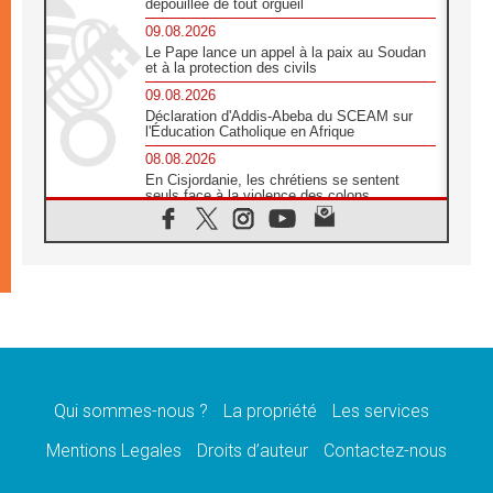
dépouillée de tout orgueil
09.08.2026
Le Pape lance un appel à la paix au Soudan
et à la protection des civils
09.08.2026
Déclaration d'Addis-Abeba du SCEAM sur
l'Éducation Catholique en Afrique
08.08.2026
En Cisjordanie, les chrétiens se sentent
seuls face à la violence des colons
08.08.2026
Léon XIV au sanctuaire de Notre Dame du
Bon Conseil à Genazzano en septembre
08.08.2026
Léon XIV: Sainte Agathe aide à contempler
la victoire de l'amour sur la mort
08.08.2026
«Relancer l'empathie», le projet Triennal d'art
des Universités catholiques
Qui sommes-nous ?
La propriété
Les services
08.08.2026
Signis 2026, donner la parole aux religieuses
Mentions Legales
Droits d’auteur
Contactez-nous
catholiques
08.08.2026