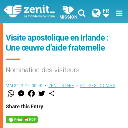
FR
MISSION
Visite apostolique en Irlande :
Une œuvre d’aide fraternelle
Nomination des visiteurs
MAI 31, 2010 00:00
ZENIT STAFF
EGLISES LOCALES
W
M
F
T
S
h
e
a
w
h
a
s
c
i
a
t
s
e
t
r
Share this Entry
s
e
b
t
e
A
n
o
e
p
g
o
r
p
e
k
r