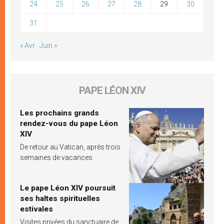
24
25
26
27
28
29
30
31
« Avr
Juin »
PAPE LÉON XIV
Les prochains grands
rendez-vous du pape Léon
XIV
De retour au Vatican, après trois
semaines de vacances
Le pape Léon XIV poursuit
ses haltes spirituelles
estivales
Visites privées du sanctuaire de