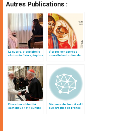
Autres Publications :
La guerre, c’est faire le
Vierges consacrées :
choix « de Caïn », déplore
nouvelle Instruction du
le pape François
Vatican
Education: « Identité
Discours de Jean-Paul II
catholique » et « culture
aux évêques de France
du dialogue », une
sur la Vie consacrée
« instruction » (texte
(2003)
complet)