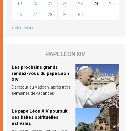
19
20
21
22
23
24
25
26
27
28
29
30
« Mar
Mai »
PAPE LÉON XIV
Les prochains grands
rendez-vous du pape Léon
XIV
De retour au Vatican, après trois
semaines de vacances
Le pape Léon XIV poursuit
ses haltes spirituelles
estivales
Visites privées du sanctuaire de