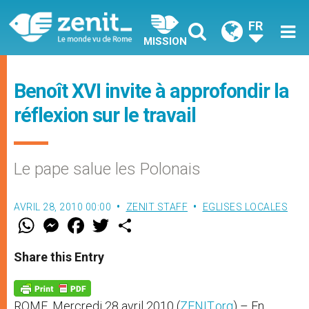
FR
MISSION
Benoît XVI invite à approfondir la
réflexion sur le travail
Le pape salue les Polonais
AVRIL 28, 2010 00:00
ZENIT STAFF
EGLISES LOCALES
W
M
F
T
S
h
e
a
w
h
a
s
c
i
a
t
s
e
t
r
Share this Entry
s
e
b
t
e
A
n
o
e
p
g
o
r
p
e
k
ROME, Mercredi 28 avril 2010 (
ZENIT.org
) – En
r