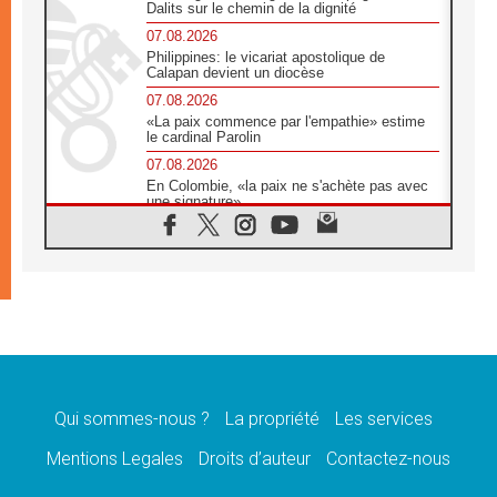
Dalits sur le chemin de la dignité
07.08.2026
Philippines: le vicariat apostolique de
Calapan devient un diocèse
07.08.2026
«La paix commence par l'empathie» estime
le cardinal Parolin
07.08.2026
En Colombie, «la paix ne s'achète pas avec
une signature»
07.08.2026
Le programme du voyage apostolique du
Pape en France dévoilé
07.08.2026
1ère Conférence continentale sur l'éducation
catholique en Afrique
07.08.2026
Un logo symbolique pour la venue du Pape
en France
Qui sommes-nous ?
La propriété
Les services
07.08.2026
Cardinal Rossi: «La venue du Pape Léon en
Mentions Legales
Droits d’auteur
Contactez-nous
Argentine est un hommage à François»
07.08.2026