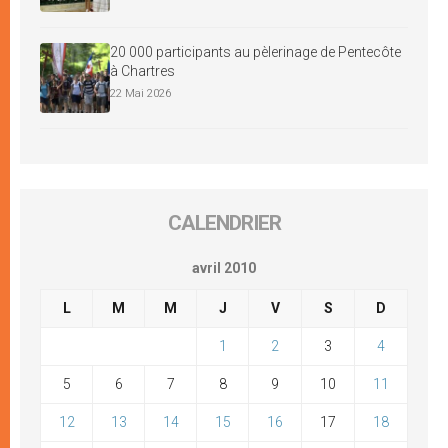
20 000 participants au pèlerinage de Pentecôte
à Chartres
22 Mai 2026
CALENDRIER
avril 2010
L
M
M
J
V
S
D
1
2
3
4
5
6
7
8
9
10
11
12
13
14
15
16
17
18