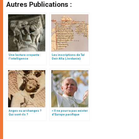
Autres Publications :
Une lecture croyante :
Les inscriptions de Tal
l’intelligence
Deir Alla (Jordanie)
typologique des deux
Testaments
Anges ou archanges ?
« Il ne pourra pas exister
Qui sont-ils ?
d’Europe pacifique
sans… »: l’Ukraine, dans
la vision de Jean-Paul II