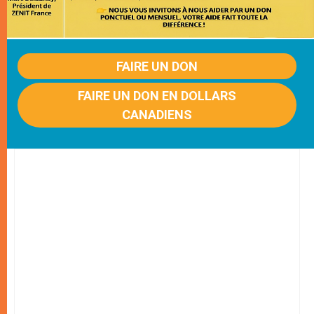
FAIRE UN DON
FAIRE UN DON EN DOLLARS
CANADIENS