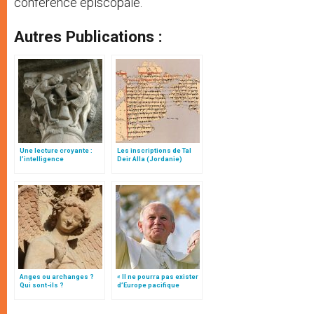
conférence épiscopale.
Autres Publications :
Une lecture croyante :
Les inscriptions de Tal
l’intelligence
Deir Alla (Jordanie)
typologique des deux
Testaments
Anges ou archanges ?
« Il ne pourra pas exister
Qui sont-ils ?
d’Europe pacifique
sans… »: l’Ukraine, dans
la vision de Jean-Paul II