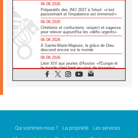
06.08.2026
Préparatifs des JMJ 2027 à Séoul: «c'est
passionnant et l'impatience est immense!»
06.08.2026
Chrétiens et confucéens: respect et sagesse
pour relever aujourd'hui les «défis urgents»
06.08.2026
À Sainte-Marie-Majeure, la grâce de Dieu
descend encore sur le monde
06.08.2026
Léon XIV aux jeunes d'Assise: «l'Europe et
le monde cherchent en vous de nouveaux
saints»
06.08.2026
À Assise, le cardinal Pizzaballa affirme que
«les chrétiens veulent la paix»
06.08.2026
Au Mexique, le cardinal Parolin invite à être
aux côtés des marginalisées
06.08.2026
À Assise, le Pape invite les jeunes à
«construire la civilisation de l'amour»
Qui sommes-nous ?
La propriété
Les services
05.08.2026