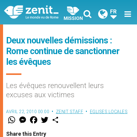
FR
MISSION
Deux nouvelles démissions :
Rome continue de sanctionner
les évêques
Les évêques renouvellent leurs
excuses aux victimes
AVRIL 22, 2010 00:00
ZENIT STAFF
EGLISES LOCALES
W
M
F
T
S
h
e
a
w
h
a
s
c
i
a
t
s
e
t
r
Share this Entry
s
e
b
t
e