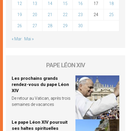
12
13
14
15
16
17
18
19
20
21
22
23
24
25
26
27
28
29
30
« Mar
Mai »
PAPE LÉON XIV
Les prochains grands
rendez-vous du pape Léon
XIV
De retour au Vatican, après trois
semaines de vacances
Le pape Léon XIV poursuit
ses haltes spirituelles