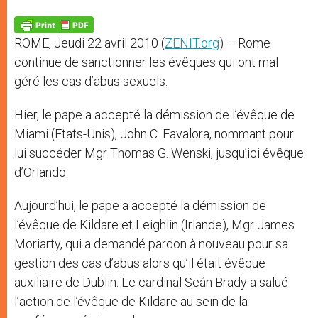
A
n
o
e
p
g
o
r
p
e
k
ROME, Jeudi 22 avril 2010 (
ZENIT.org
) – Rome
r
continue de sanctionner les évêques qui ont mal
géré les cas d’abus sexuels.
Hier, le pape a accepté la démission de l’évêque de
Miami (Etats-Unis), John C. Favalora, nommant pour
lui succéder Mgr Thomas G. Wenski, jusqu’ici évêque
d’Orlando.
Aujourd’hui, le pape a accepté la démission de
l’évêque de Kildare et Leighlin (Irlande), Mgr James
Moriarty, qui a demandé pardon à nouveau pour sa
gestion des cas d’abus alors qu’il était évêque
auxiliaire de Dublin. Le cardinal Seán Brady a salué
l’action de l’évêque de Kildare au sein de la