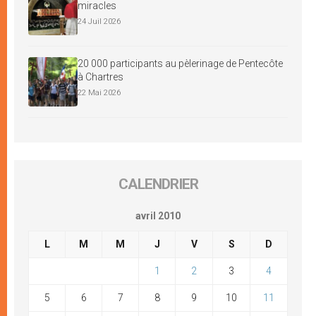
miracles
24 Juil 2026
20 000 participants au pèlerinage de Pentecôte
à Chartres
22 Mai 2026
CALENDRIER
avril 2010
L
M
M
J
V
S
D
1
2
3
4
5
6
7
8
9
10
11