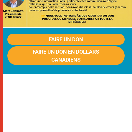
FAIRE UN DON
FAIRE UN DON EN DOLLARS
CANADIENS