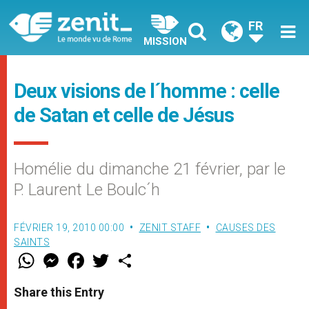
FR
MISSION
Deux visions de l´homme : celle
de Satan et celle de Jésus
Homélie du dimanche 21 février, par le
P. Laurent Le Boulc´h
FÉVRIER 19, 2010 00:00
ZENIT STAFF
CAUSES DES
SAINTS
W
M
F
T
S
h
e
a
w
h
a
s
c
i
a
t
s
e
t
r
Share this Entry
s
e
b
t
e