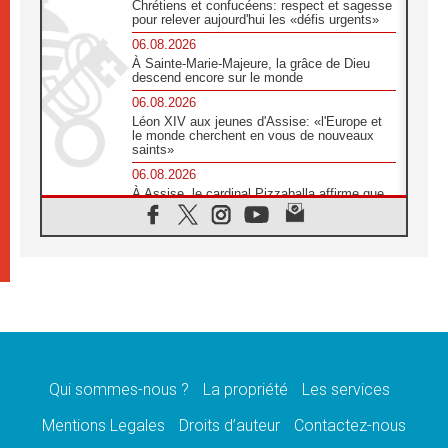
Chrétiens et confucéens: respect et sagesse
pour relever aujourd'hui les «défis urgents»
06.08.2026
À Sainte-Marie-Majeure, la grâce de Dieu
descend encore sur le monde
06.08.2026
Léon XIV aux jeunes d'Assise: «l'Europe et
le monde cherchent en vous de nouveaux
saints»
06.08.2026
À Assise, le cardinal Pizzaballa affirme que
«les chrétiens veulent la paix»
06.08.2026
Au Mexique, le cardinal Parolin invite à être
aux côtés des marginalisées
06.08.2026
À Assise, le Pape invite les jeunes à
«construire la civilisation de l'amour»
05.08.2026
La visite du Pape en Argentine portera «un
message de paix et de dignité humaine»
Qui sommes-nous ?
La propriété
Les services
05.08.2026
Mentions Legales
Droits d’auteur
Contactez-nous
«La visite du Pape en Uruguay renforcera
l'espérance» affirme Mgr Tróccoli