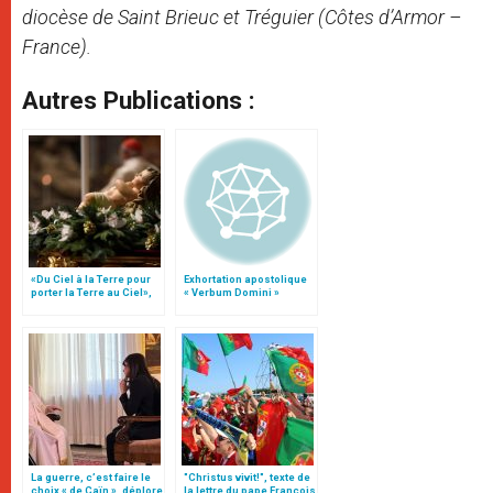
diocèse de Saint Brieuc et Tréguier (Côtes d’Armor –
France).
Autres Publications :
«Du Ciel à la Terre pour
Exhortation apostolique
porter la Terre au Ciel»,
« Verbum Domini »
par Mgr Francesco Follo
La guerre, c’est faire le
"Christus vivit!", texte de
choix « de Caïn », déplore
la lettre du pape François