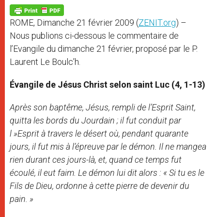
A
n
o
e
p
g
o
r
p
e
k
ROME, Dimanche 21 février 2009 (
ZENIT.org
) –
r
Nous publions ci-dessous le commentaire de
l’Evangile du dimanche 21 février, proposé par le P.
Laurent Le Boulc’h.
Évangile de Jésus Christ selon saint Luc
(4, 1-13)
Après son baptême, Jésus, rempli de l’Esprit Saint,
quitta les bords du Jourdain ; il fut conduit par
l »Esprit à travers le désert où, pendant quarante
jours, il fut mis à l’épreuve par le démon. Il ne mangea
rien durant ces jours-là, et, quand ce temps fut
écoulé, il eut faim. Le démon lui dit alors : « Si tu es le
Fils de Dieu, ordonne à cette pierre de devenir du
pain. »