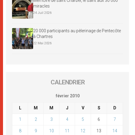
Mémoire de saint Charbel, le saint aux 30 000
miracles
24 Juil 2026
20 000 participants au pèlerinage de Pentecôte
à Chartres
22 Mai 2026
CALENDRIER
février 2010
L
M
M
J
V
S
D
1
2
3
4
5
6
7
8
9
10
11
12
13
14