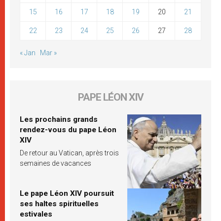
15
16
17
18
19
20
21
22
23
24
25
26
27
28
« Jan
Mar »
PAPE LÉON XIV
Les prochains grands
rendez-vous du pape Léon
XIV
De retour au Vatican, après trois
semaines de vacances
Le pape Léon XIV poursuit
ses haltes spirituelles
estivales