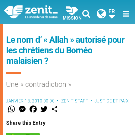
FR
MISSION
Le nom d’ « Allah » autorisé pour
les chrétiens du Bornéo
malaisien ?
Une « contradiction »
JANVIER 18, 2010 00:00
ZENIT STAFF
JUSTICE ET PAIX
W
M
F
T
S
h
e
a
w
h
a
s
c
i
a
t
s
e
t
r
Share this Entry
s
e
b
t
e
A
n
o
e