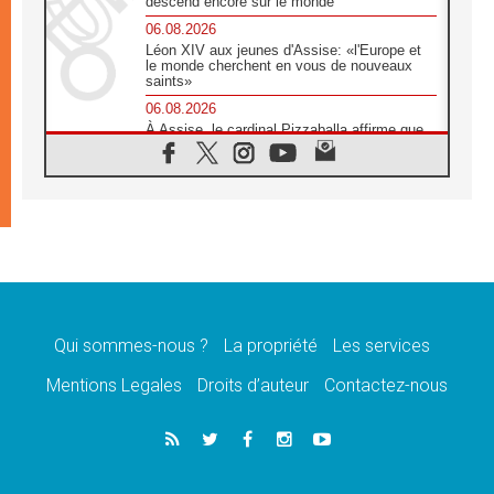
descend encore sur le monde
06.08.2026
Léon XIV aux jeunes d'Assise: «l'Europe et
le monde cherchent en vous de nouveaux
saints»
06.08.2026
À Assise, le cardinal Pizzaballa affirme que
«les chrétiens veulent la paix»
06.08.2026
Au Mexique, le cardinal Parolin invite à être
aux côtés des marginalisées
06.08.2026
À Assise, le Pape invite les jeunes à
«construire la civilisation de l'amour»
05.08.2026
La visite du Pape en Argentine portera «un
message de paix et de dignité humaine»
Qui sommes-nous ?
La propriété
Les services
05.08.2026
Mentions Legales
Droits d’auteur
Contactez-nous
«La visite du Pape en Uruguay renforcera
l'espérance» affirme Mgr Tróccoli
05.08.2026
Le nonce en Ukraine: «Il est inquiétant
d'entendre ceux qui bénissent la guerre»
05.08.2026