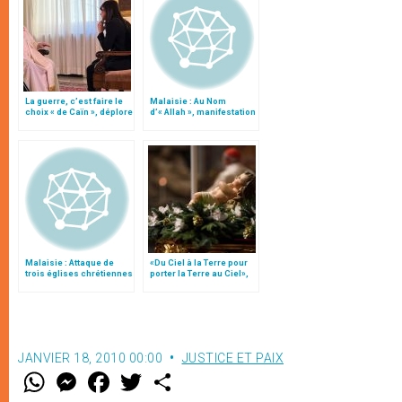
La guerre, c’est faire le
Malaisie : Au Nom
choix « de Caïn », déplore
d’« Allah », manifestation
le pape François
du 8 janvier
Malaisie : Attaque de
«Du Ciel à la Terre pour
trois églises chrétiennes
porter la Terre au Ciel»,
à Kuala Lumpur
par Mgr Francesco Follo
JANVIER 18, 2010 00:00
JUSTICE ET PAIX
W
M
F
T
S
h
e
a
w
h