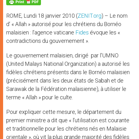
p
g
o
r
p
e
k
r
ROME, Lundi 18 janvier 2010 (
ZENIT.org
) – Le nom
d’ « Allah » autorisé pour les chrétiens du Bornéo
malaisien : l’agence vaticane
Fides
évoque les «
contradictions du gouvernement ».
Le gouvernement malaisien, dirigé par l’UMNO
(United Malays National Organization) a autorisé les
fidèles chrétiens présents dans le Bornéo malaisien
(précisément dans les deux états de Sabah et de
Sarawak de la Fédération malaisienne), à utiliser le
terme « Allah » pour le culte.
Pour expliquer cette mesure, le département du
premier ministre a dit que « l’utilisation est courante
et traditionnelle pour les chrétiens nés en Malaisie
orientale », où vit la plus grande majorité des fidèles