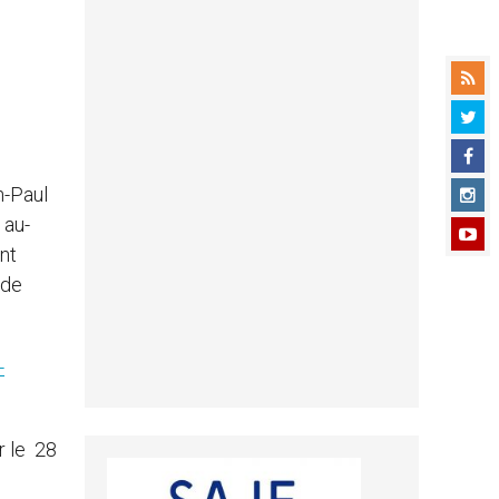
n-Paul
 au-
nt
nde
-
ur le 28