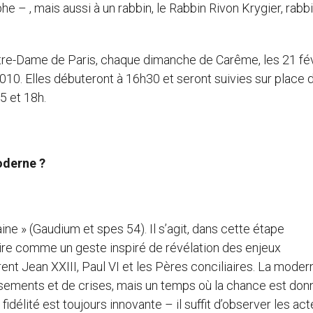
 – , mais aussi à un rabbin, le Rabbin Rivon Krygier, rabbi
tre-Dame de Paris, chaque dimanche de Carême, les 21 fév
010. Elles débuteront à 16h30 et seront suivies sur place 
5 et 18h.
oderne ?
aine » (Gaudium et spes 54). Il s’agit, dans cette étape
oire comme un geste inspiré de révélation des enjeux
t Jean XXIII, Paul VI et les Pères conciliaires. La moder
sements et de crises, mais un temps où la chance est don
idélité est toujours innovante – il suffit d’observer les act