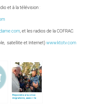
o et à la télévision :
com
edame.com
, et les radios de la COFRAC.
le, satellite et Internet)
www.ktotv.com
Répondre à la crise
migratoire, avec « le
style de l’humanité »!
(texte complet)