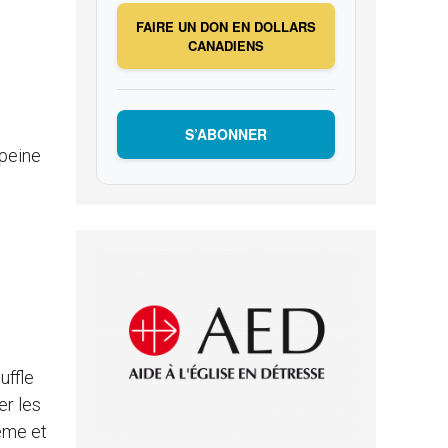
FAIRE UN DON EN DOLLARS
CANADIENS
S’ABONNER
 peine
uffle
er les
même et