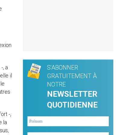
e
exion
S'ABONNER
-, a
lle il
GRATUITEMENT À
 le
NOTRE
utres
NEWSLETTER
QUOTIDIENNE
rt -,
e la
sus,