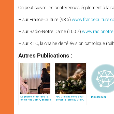
On peut suivre les conférences également à la radi
– sur France-Culture (93.5)
www.franceculture.
– sur Radio-Notre Dame (100.7)
www.radionotr
– sur KTO, la chaîne de télévision catholique (câb
Autres Publications :
La guerre, c’est faire le
«Du Ciel à la Terre pour
Dies Domini
choix « de Caïn », déplore
porter la Terre au Ciel»,
le pape François
par Mgr Francesco Follo