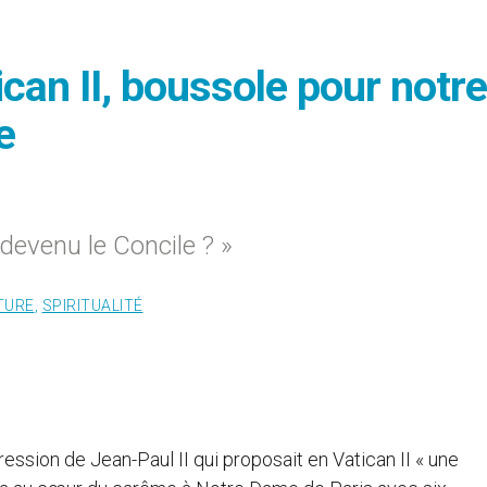
ican II, boussole pour notre
e
devenu le Concile ? »
TURE
,
SPIRITUALITÉ
ression de Jean-Paul II qui proposait en Vatican II « une