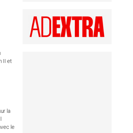
u
 II et
ur la
l
avec le