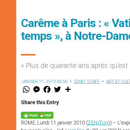
Carême à Paris : « Vat
temps », à Notre-Dam
« Plus de quarante ans après qu’est 
JANVIER 11, 2010 00:00
ZENIT STAFF
ART ET CUL
W
M
F
T
S
h
e
a
w
h
a
s
c
i
a
t
s
e
t
r
Share this Entry
s
e
b
t
e
A
n
o
e
p
g
o
r
p
e
k
ROME, Lundi 11 janvier 2010 (
ZENIT.org
) – L’exp
r