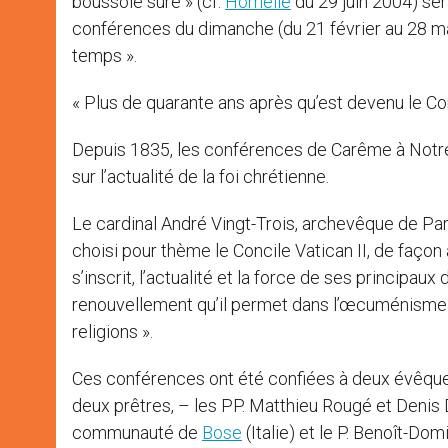
boussole sûre » (cf.
Homélie
du 29 juin 2004) se
conférences du dimanche (du 21 février au 28 mar
temps ».
« Plus de quarante ans après qu’est devenu le Conc
Depuis 1835, les conférences de Carême à Notre
sur l’actualité de la foi chrétienne.
Le cardinal André Vingt-Trois, archevêque de Par
choisi pour thème le Concile Vatican II, de façon 
s’inscrit, l’actualité et la force de ses principaux
renouvellement qu’il permet dans l’œcuménisme et
religions ».
Ces conférences ont été confiées à deux évêque
deux prêtres, – les PP. Matthieu Rougé et Denis Du
communauté de
Bose
(Italie) et le P. Benoît-Do