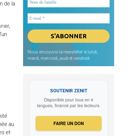
n de la
rier,
d’un
Nous envoyons la newsletter le lundi,
mardi, mercredi, jeudi et vendredi
SOUTENIR ZENIT
Disponible pour tous en 4
langues, financé par les lecteurs.
nité
FAIRE UN DON
née au
es et