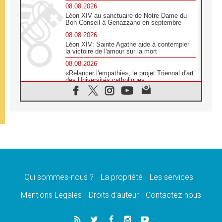
08.08.2026
Léon XIV au sanctuaire de Notre Dame du
Bon Conseil à Genazzano en septembre
08.08.2026
Léon XIV: Sainte Agathe aide à contempler
la victoire de l'amour sur la mort
08.08.2026
«Relancer l'empathie», le projet Triennal d'art
des Universités catholiques
08.08.2026
Signis 2026, donner la parole aux religieuses
catholiques
08.08.2026
Au Bangladesh, l'Église accompagne les
Dalits sur le chemin de la dignité
07.08.2026
Philippines: le vicariat apostolique de
Calapan devient un diocèse
Qui sommes-nous ?
La propriété
Les services
07.08.2026
Congo-Brazzaville: le 15 août, entre solennité
Mentions Legales
Droits d’auteur
Contactez-nous
de l'Assomption et mémoire nationale
07.08.2026
«La paix commence par l'empathie» estime