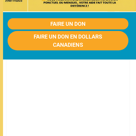
FAIRE UN DON
FAIRE UN DON EN DOLLARS
CANADIENS