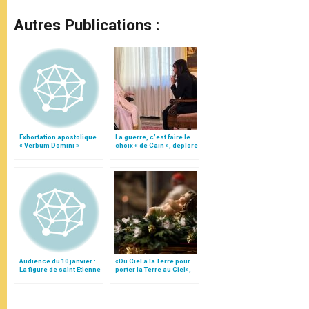
Autres Publications :
Exhortation apostolique
La guerre, c’est faire le
« Verbum Domini »
choix « de Caïn », déplore
le pape François
Audience du 10 janvier :
«Du Ciel à la Terre pour
La figure de saint Etienne
porter la Terre au Ciel»,
par Mgr Francesco Follo