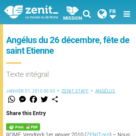
FR
MISSION
Angélus du 26 décembre, fête de
saint Etienne
Texte intégral
JANVIER 01, 2010 00:00
ZENIT STAFF
ANGÉLUS
W
M
F
T
S
h
e
a
w
h
a
s
c
i
a
t
s
e
t
r
Share this Entry
s
e
b
t
e
A
n
o
e
p
g
o
r
p
e
k
ROME, Vendredi 1er janvier 2010 (
ZENIT.org
) – Nous
r