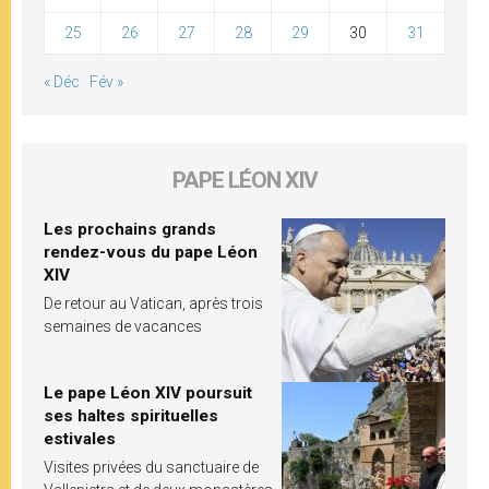
25
26
27
28
29
30
31
« Déc
Fév »
PAPE LÉON XIV
Les prochains grands
rendez-vous du pape Léon
XIV
De retour au Vatican, après trois
semaines de vacances
Le pape Léon XIV poursuit
ses haltes spirituelles
estivales
Visites privées du sanctuaire de