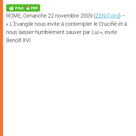
A
n
o
e
p
g
o
r
p
e
k
ROME, Dimanche 22 novembre 2009 (
ZENIT.org
) –
r
« L’Evangile nous invite à contempler le Crucifié et à
nous laisser humblement sauver par Lui », invite
Benoît XVI.