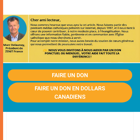
FAIRE UN DON
FAIRE UN DON EN DOLLARS
CANADIENS