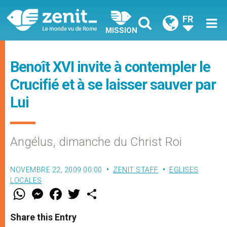
FR
MISSION
Benoît XVI invite à contempler le
Crucifié et à se laisser sauver par
Lui
Angélus, dimanche du Christ Roi
NOVEMBRE 22, 2009 00:00
ZENIT STAFF
EGLISES
LOCALES
W
M
F
T
S
h
e
a
w
h
a
s
c
i
a
t
s
e
t
r
Share this Entry
s
e
b
t
e