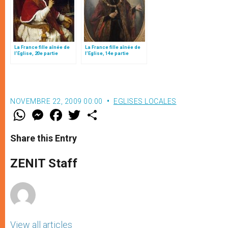
La France fille aînée de
La France fille aînée de
l’Eglise, 20e partie
l’Eglise, 14e partie
NOVEMBRE 22, 2009 00:00
EGLISES LOCALES
W
M
F
T
S
h
e
a
w
h
a
s
c
i
a
t
s
e
t
r
Share this Entry
s
e
b
t
e
A
n
o
e
p
g
o
r
ZENIT Staff
p
e
k
r
View all articles