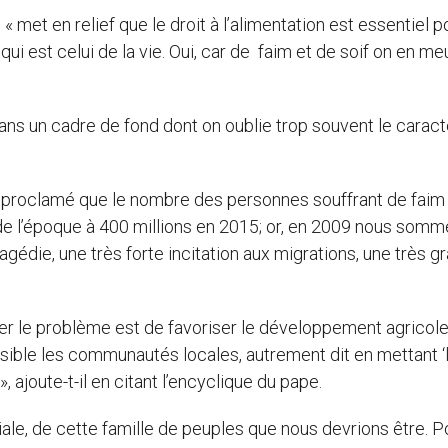
 met en relief que le droit à l’alimentation est essentiel p
qui est celui de la vie. Oui, car de faim et de soif on en meu
dans un cadre de fond dont on oublie trop souvent le carac
t proclamé que le nombre des personnes souffrant de faim 
 de l’époque à 400 millions en 2015; or, en 2009 nous som
tragédie, une très forte incitation aux migrations, une très g
onter le problème est de favoriser le développement agricol
ssible les communautés locales, autrement dit en mettant ‘
joute-t-il en citant l’encyclique du pape.
ale, de cette famille de peuples que nous devrions être. P