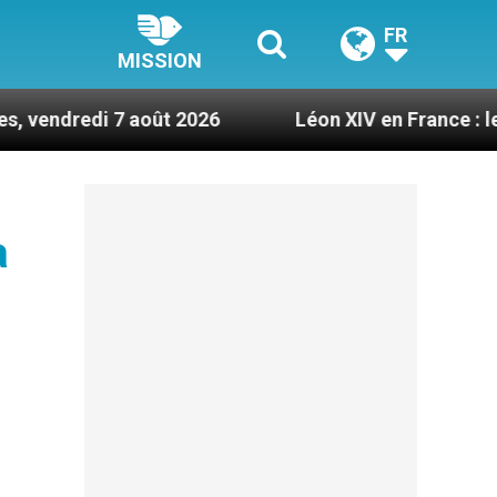
FR
MISSION
i 7 août 2026
Léon XIV en France : le programme
à