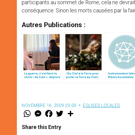
participants au sommet de Rome, cela ne devrait p
conséquence. Sinon les morts causées par la fai
Autres Publications :
La guerre, c’est faire le
«Du Ciel à la Terre pour
Instrumentum labo
choix « de Caïn », déplore
porter la Terre au Ciel»,
XIème Assemblée
le pape François
par Mgr Francesco Follo
Générale Ordinaire
Synode des Évêqu
NOVEMBRE 16, 2009 00:00
EGLISES LOCALES
W
M
F
T
S
h
e
a
w
h
a
s
c
i
a
t
s
e
t
r
Share this Entry
s
e
b
t
e