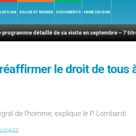
 VATICAN
EGLISE ET MONDE
DOCUMENTS
FAIRE UN DON
 détaillé de sa visite en septembre – 7 titres, vendred
éaffirmer le droit de tous 
gral de l’homme, explique le P. Lombardi
 LOCALES