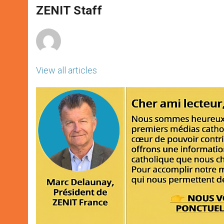
A
n
o
e
p
g
o
r
ZENIT Staff
p
e
k
r
View all articles