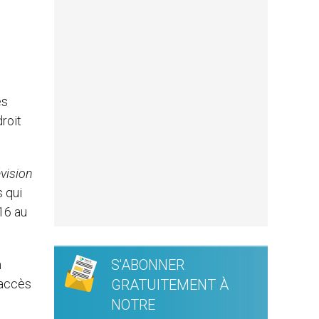
es
droit
évision
s qui
 16 au
S'ABONNER
n
’accès
GRATUITEMENT À
NOTRE