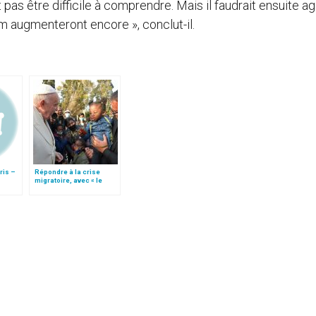
as être difficile à comprendre. Mais il faudrait ensuite ag
m augmenteront encore », conclut-il.
ris –
Répondre à la crise
migratoire, avec « le
 du
style de l’humanité »!
es
(texte complet)