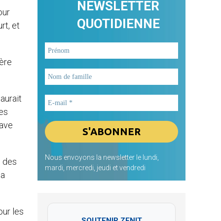
NEWSLETTER
our
QUOTIDIENNE
rt, et
tère
aurait
mes
rave
Nous envoyons la newsletter le lundi,
e des
mardi, mercredi, jeudi et vendredi
la
our les
SOUTENIR ZENIT