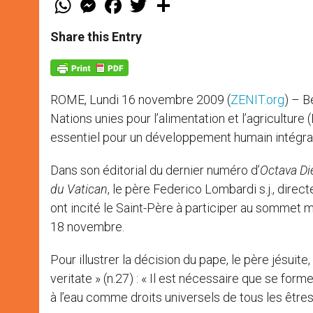
h
e
a
w
h
a
s
c
i
a
t
s
e
t
r
Share this Entry
s
e
b
t
e
A
n
o
e
p
g
o
r
p
e
k
r
ROME, Lundi 16 novembre 2009 (
ZENIT.org
) – B
Nations unies pour l’alimentation et l’agriculture 
essentiel pour un développement humain intégral,
Dans son éditorial du dernier numéro d’
Octava Di
du Vatican
, le père Federico Lombardi s.j., direc
ont incité le Saint-Père à participer au sommet m
18 novembre.
Pour illustrer la décision du pape, le père jésuit
veritate » (n.27) : « Il est nécessaire que se for
à l’eau comme droits universels de tous les êtres