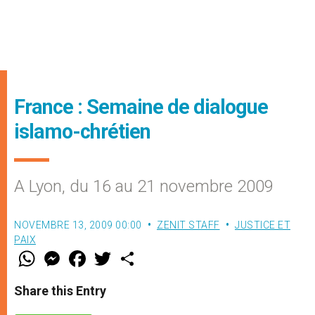
France : Semaine de dialogue
islamo-chrétien
A Lyon, du 16 au 21 novembre 2009
NOVEMBRE 13, 2009 00:00
ZENIT STAFF
JUSTICE ET
PAIX
W
M
F
T
S
h
e
a
w
h
a
s
c
i
a
t
s
e
t
r
Share this Entry
s
e
b
t
e
A
n
o
e