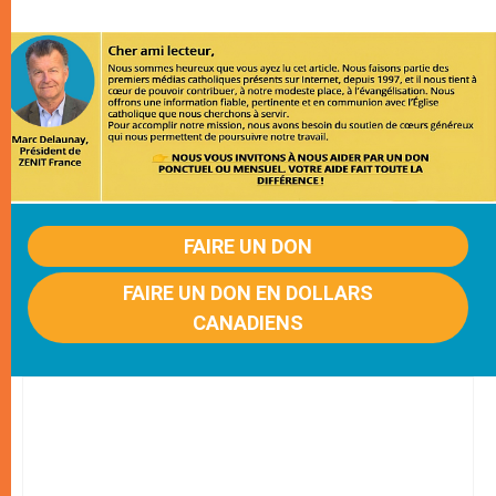
FAIRE UN DON
FAIRE UN DON EN DOLLARS
CANADIENS