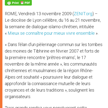
p
g
o
r
p
e
k
r
ROME, Vendredi 13 novembre 2009 (
ZENIT.org
) –
Le diocèse de Lyon célèbre, du 16 au 21 novembre,
la semaine de dialogue islamo-chrétien, intitulée
«
Mieux se connaître pour mieux vivre ensemble
».
« Dans l’élan d’un pèlerinage commun sur les tombes
des moines de Tibhirine en février 2007 et forts de
la première rencontre ‘prêtres-imams’, le 17
novembre de la même année », les communautés
chrétiennes et musulmanes de la région Rhône-
Alpes ont souhaité « poursuivre leur dialogue et
approfondir la connaissance mutuelle de leurs
croyances et de leurs traditions », soulignent les
organisateurs.
Trois grands rendez-vous ponctueront cette