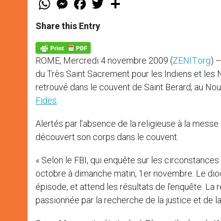
h
e
a
w
h
a
s
c
i
a
t
s
e
t
r
Share this Entry
s
e
b
t
e
A
n
o
e
p
g
o
r
p
e
k
ROME, Mercredi 4 novembre 2009 (
ZENIT.org
) 
r
du Très Saint Sacrement pour les Indiens et les N
retrouvé dans le couvent de Saint Berard, au N
Fides
.
Alertés par l’absence de la religieuse à la messe
découvert son corps dans le couvent.
« Selon le FBI, qui enquête sur les circonstances
octobre à dimanche matin, 1er novembre. Le dio
épisode, et attend les résultats de l’enquête. La
passionnée par la recherche de la justice et de la