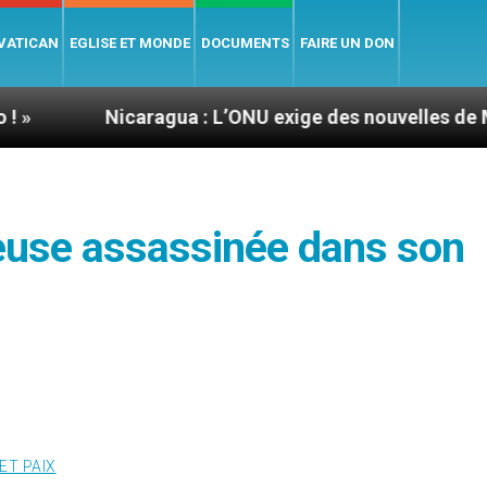
 VATICAN
EGLISE ET MONDE
DOCUMENTS
FAIRE UN DON
Nicaragua : L’ONU exige des nouvelles de Mgr Mata
ieuse assassinée dans son
ET PAIX