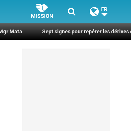
FR
MISSION
Sept signes pour repérer les dérives sectaires 