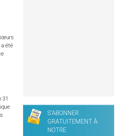
 sœurs
 a été
ce
i 31
gique
S'ABONNER
rs
GRATUITEMENT À
NOTRE