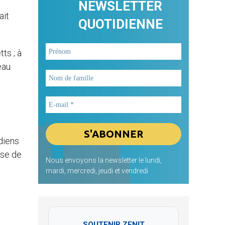
NEWSLETTER
ait
QUOTIDIENNE
ts ; à
eau
diens
èse de
Nous envoyons la newsletter le lundi,
mardi, mercredi, jeudi et vendredi
SOUTENIR ZENIT