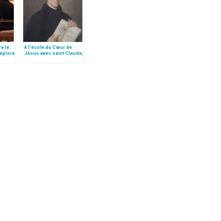
re le
À l’école du Cœur de
déplore
Jésus avec saint Claude,
confesseur de sainte
Marguerite-Marie