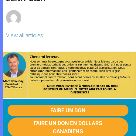
p
e
k
r
View all articles
FAIRE UN DON
FAIRE UN DON EN DOLLARS
CANADIENS