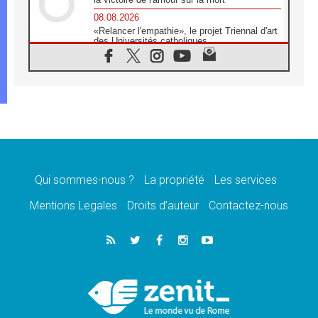
08.08.2026
«Relancer l'empathie», le projet Triennal d'art
des Universités catholiques
08.08.2026
Signis 2026, donner la parole aux religieuses
catholiques
08.08.2026
Au Bangladesh, l'Église accompagne les
Dalits sur le chemin de la dignité
07.08.2026
Philippines: le vicariat apostolique de
Calapan devient un diocèse
Qui sommes-nous ?
La propriété
Les services
07.08.2026
Congo-Brazzaville: le 15 août, entre solennité
Mentions Legales
Droits d’auteur
Contactez-nous
de l'Assomption et mémoire nationale
07.08.2026
«La paix commence par l'empathie» estime
le cardinal Parolin
07.08.2026
En Colombie, «la paix ne s'achète pas avec
une signature»