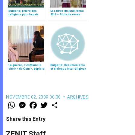
Bulgarie: prière des
Les titres du lundi 6 mai
religions pour la paix
2019 – Pluie de roses
(texte complet)
pour la Première
communion
La guerre, c’est faire le
Bulgarie: Oecuménisme
choix « de Caïn », déplore
et dialogue interreligieux
le pape François
NOVEMBRE 02, 2009 00:00
ARCHIVES
W
M
F
T
S
h
e
a
w
h
a
s
c
i
a
t
s
e
t
r
Share this Entry
s
e
b
t
e
A
n
o
e
p
g
o
r
ZENIT Staff