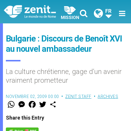
FR
MISSION
Bulgarie : Discours de Benoît XVI
au nouvel ambassadeur
La culture chrétienne, gage d’un avenir
vraiment prometteur
NOVEMBRE 02, 2009 00:00
ZENIT STAFF
ARCHIVES
W
M
F
T
S
h
e
a
w
h
a
s
c
i
a
t
s
e
t
r
Share this Entry
s
e
b
t
e
A
n
o
e
p
g
o
r