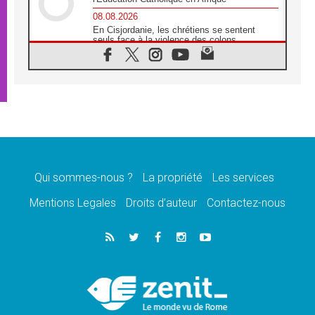
08.08.2026
En Cisjordanie, les chrétiens se sentent
seuls face à la violence des colons
08.08.2026
Léon XIV au sanctuaire de Notre Dame du
Bon Conseil à Genazzano en septembre
08.08.2026
Léon XIV: Sainte Agathe aide à contempler
la victoire de l'amour sur la mort
08.08.2026
«Relancer l'empathie», le projet Triennal d'art
des Universités catholiques
Qui sommes-nous ?
La propriété
Les services
08.08.2026
Signis 2026, donner la parole aux religieuses
Mentions Legales
Droits d’auteur
Contactez-nous
catholiques
08.08.2026
Au Bangladesh, l'Église accompagne les
Dalits sur le chemin de la dignité
07.08.2026
Philippines: le vicariat apostolique de
Calapan devient un diocèse