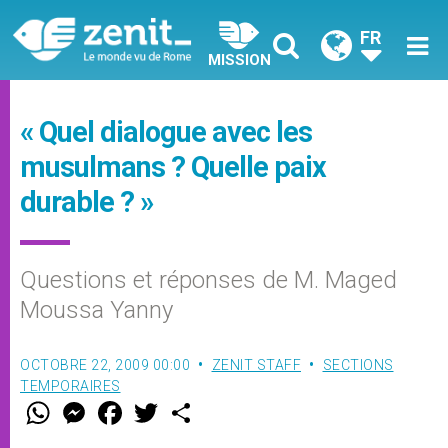
FR
MISSION
« Quel dialogue avec les
musulmans ? Quelle paix
durable ? »
Questions et réponses de M. Maged
Moussa Yanny
OCTOBRE 22, 2009 00:00
ZENIT STAFF
SECTIONS
TEMPORAIRES
W
M
F
T
S
h
e
a
w
h
a
s
c
i
a