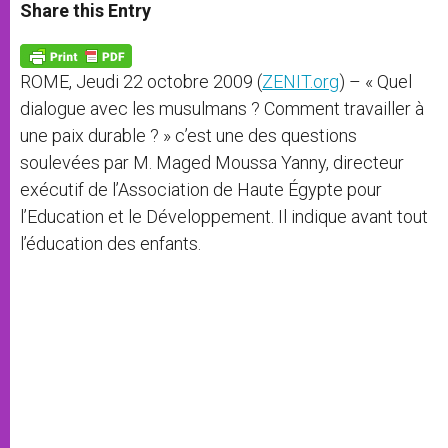
t
s
e
t
r
Share this Entry
s
e
b
t
e
A
n
o
e
p
g
o
r
p
e
k
ROME, Jeudi 22 octobre 2009 (
ZENIT.org
) – « Quel
r
dialogue avec les musulmans ? Comment travailler à
une paix durable ? » c’est une des questions
soulevées par M. Maged Moussa Yanny, directeur
exécutif de l’Association de Haute Égypte pour
l’Education et le Développement. Il indique avant tout
l’éducation des enfants.