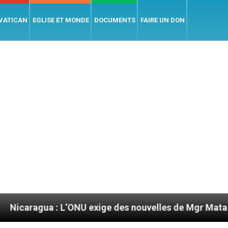
 VATICAN
EGLISE ET MONDE
DOCUMENTS
FAIRE UN DON
a : L’ONU exige des nouvelles de Mgr Mata
Sep