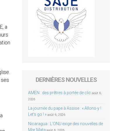
E, a
ours
ation
lise.
DERNIÈRES NOUVELLES
 ses
AMEN : des prêtres à portée de clic
août 6,
2026
La journée du pape à Assise : « Allons-y !
Let’s go ! »
 a
août 6, 2026
Nicaragua : L’ONU exige des nouvelles de
Mgr Mata
août 6, 2026