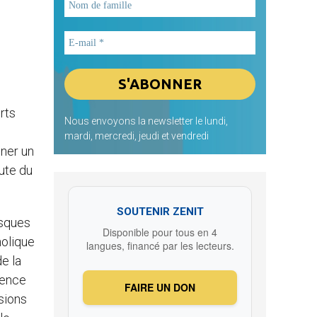
rts
Nous envoyons la newsletter le lundi,
mardi, mercredi, jeudi et vendredi
nner un
hute du
SOUTENIR ZENIT
isques
Disponible pour tous en 4
holique
langues, financé par les lecteurs.
e la
tence
FAIRE UN DON
sions