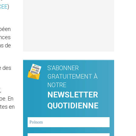
CEE
)
opéen
ences
ns de
S'ABONNER
e des
GRATUITEMENT À
NOTRE
,
NEWSLETTER
pe. En
QUOTIDIENNE
tes en