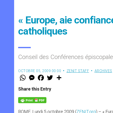
« Europe, aie confianc
catholiques
Conseil des Conférences épiscopale
OCTOBRE 05, 2009 00:00
ZENIT STAFF
ARCHIVES
W
M
F
T
S
h
e
a
w
h
a
s
c
i
a
t
s
e
t
r
Share this Entry
s
e
b
t
e
A
n
o
e
p
g
o
r
p
e
k
r
ROME, Lundi 5 octobre 2009 (
ZENIT.org
) – « Eur