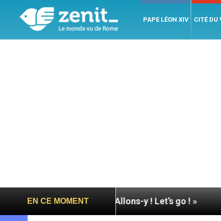
PAPE LÉON XIV
CITÉ DU
ape à Assise : « Allons-y ! Let’s go ! »
Nicaragu
EN CE MOMENT