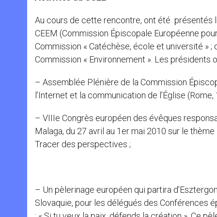
Au cours de cette rencontre, ont été présentés l
CEEM (Commission Épiscopale Européenne pour le
Commission « Catéchèse, école et université » ; 
Commission « Environnement ». Les présidents o
– Assemblée Plénière de la Commission Épiscop
l’Internet et la communication de l’Église (Rome
– VIIIe Congrès européen des évêques responsabl
Malaga, du 27 avril au 1er mai 2010 sur le thèm
Tracer des perspectives ;
– Un pèlerinage européen qui partira d’Esztergom 
Slovaquie, pour les délégués des Conférences é
: « Si tu veux la paix, défends la création ». Ce 