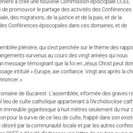
énière a créé une nouvelle Commission épiscopale CCEE
âche de promouvoir le partage des activités des Conférences
e, des migrations, de la justice et de la paix, et de la
il des Conférences épiscopales dans ces domaines, et de
emblée plénière, qui s’est penchée sur le thème des rappo
 changements survenus au cours des vingt années qui nous
 un message témoignant que la foi en Jésus Christ peut do
essage intitulé « Europe, aie confiance. Vingt ans après la c
annoncer ».
 romaine de Bucarest. L’assemblée, informée des graves r
l lieu de culte catholique appartenant à l’Archidiocèse cat
d’un immeuble gigantesque à huit mètres seulement du mur d
n pour la survie de ce lieu de culte, frappé dans son exis
s désiré par la communauté locale et par les autres confes