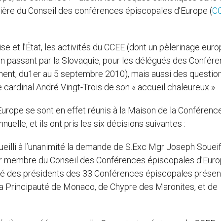
ière du Conseil des conférences épiscopales d’Europe (
C
lise et l’État, les activités du CCEE (dont un pèlerinage eur
en passant par la Slovaquie, pour les délégués des Confér
ent, du1er au 5 septembre 2010), mais aussi des questio
le cardinal André Vingt-Trois de son « accueil chaleureux ».
rope se sont en effet réunis à la Maison de la Conférenc
uelle, et ils ont pris les six décisions suivantes :
illi à l’unanimité la demande de S.Exc Mgr Joseph Soueif
r membre du Conseil des Conférences épiscopales d’Euro
é des présidents des 33 Conférences épiscopales présen
 Principauté de Monaco, de Chypre des Maronites, et de