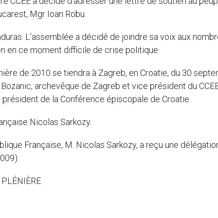
ère CCEE a décidé d’adresser une lettre de soutien au peup
ucarest, Mgr Ioan Robu.
onduras. L’assemblée a décidé de joindre sa voix aux nomb
en en ce moment difficile de crise politique.
ière de 2010 se tiendra à Zagreb, en Croatie, du 30 sept
ip Bozanic, archevêque de Zagreb et vice président du CCEE
 président de la Conférence épiscopale de Croatie.
ançaise Nicolas Sarkozy.
blique Française, M. Nicolas Sarkozy, a reçu une délégatio
2009).
 PLÉNIÈRE