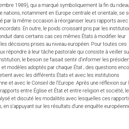
vembre 1989), qui a marqué symboliquement la fin du ridea
 de nations, notamment en Europe centrale et orientale, se 
hé par la même occasion à réorganiser leurs rapports avec
ncordats. En outre, le poids croissant pris par les instituti
onduit dans certains cas ces mêmes États à modifier leur
ec les décisions prises au niveau européen. Pour toutes ces
x répondre à leur tâche pastorale qui consiste à veiller su
titution, le besoin se faisait sentir d’informer les préside
 et modèles adoptés par chaque État ; des questions enco
tient avec les différents États et avec les institutions
 et avec le Conseil de l’Europe. Après une réflexion sur 
ports entre Église et État et entre religion et société, l
ysé et discuté les modalités avec lesquelles ces rapport
en s’appuyant sur les résultats d’une enquête européenn