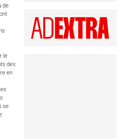
u de
sont
ons
r le
nts des
re en
les
es
s se
e