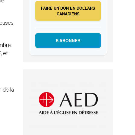
le
FAIRE UN DON EN DOLLARS
CANADIENS
reuses
S’ABONNER
embre
, et
n de la