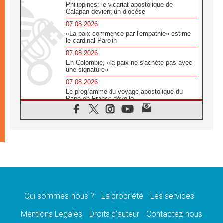
Philippines: le vicariat apostolique de
Calapan devient un diocèse
07.08.2026
«La paix commence par l'empathie» estime
le cardinal Parolin
07.08.2026
En Colombie, «la paix ne s'achète pas avec
une signature»
07.08.2026
Le programme du voyage apostolique du
Pape en France dévoilé
07.08.2026
1ère Conférence continentale sur l'éducation
catholique en Afrique
07.08.2026
Un logo symbolique pour la venue du Pape
en France
07.08.2026
Cardinal Rossi: «La venue du Pape Léon en
Argentine est un hommage à François»
Qui sommes-nous ?
La propriété
Les services
07.08.2026
Hiroshima et Nagasaki, 81 ans après,
Mentions Legales
Droits d’auteur
Contactez-nous
lancement des «dix jours de prière pour la
paix»