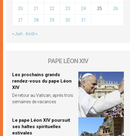
20
21
22
23
24
25
26
27
28
29
30
31
« Juin
Août »
PAPE LÉON XIV
Les prochains grands
rendez-vous du pape Léon
XIV
De retour au Vatican, après trois
semaines de vacances
Le pape Léon XIV poursuit
ses haltes spirituelles
estivales