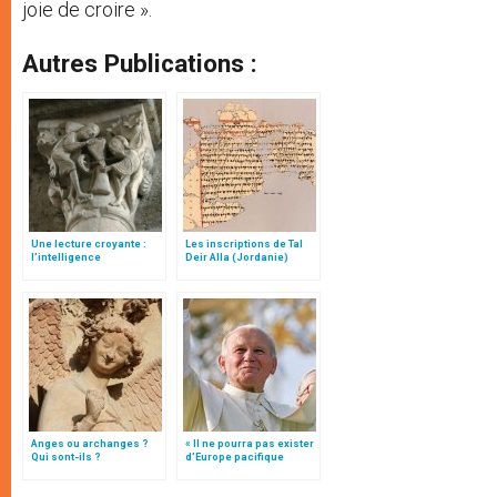
joie de croire ».
Autres Publications :
Une lecture croyante :
Les inscriptions de Tal
l’intelligence
Deir Alla (Jordanie)
typologique des deux
Testaments
Anges ou archanges ?
« Il ne pourra pas exister
Qui sont-ils ?
d’Europe pacifique
sans… »: l’Ukraine, dans
la vision de Jean-Paul II