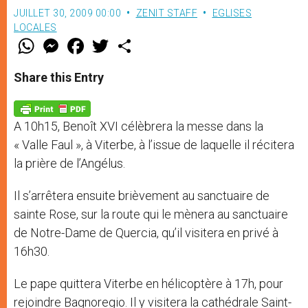
JUILLET 30, 2009 00:00
ZENIT STAFF
EGLISES
LOCALES
W
M
F
T
S
h
e
a
w
h
a
s
c
i
a
t
s
e
t
r
Share this Entry
s
e
b
t
e
A
n
o
e
p
g
o
r
p
e
k
A 10h15, Benoît XVI célèbrera la messe dans la
r
« Valle Faul », à Viterbe, à l’issue de laquelle il récitera
la prière de l’Angélus.
Il s’arrêtera ensuite brièvement au sanctuaire de
sainte Rose, sur la route qui le mènera au sanctuaire
de Notre-Dame de Quercia, qu’il visitera en privé à
16h30.
Le pape quittera Viterbe en hélicoptère à 17h, pour
rejoindre Bagnoregio. Il y visitera la cathédrale Saint-