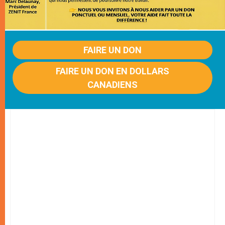
FAIRE UN DON
FAIRE UN DON EN DOLLARS
CANADIENS