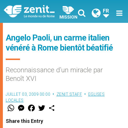
FR
MISSION
Angelo Paoli, un carme italien
vénéré à Rome bientôt béatifié
Reconnaissance d’un miracle par
Benoît XVI
JUILLET 03, 2009 00:00
ZENIT STAFF
EGLISES
LOCALES
W
M
F
T
S
h
e
a
w
h
a
s
c
i
a
t
s
e
t
r
Share this Entry
s
e
b
t
e