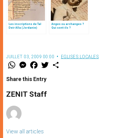
Les inscriptions de Tal
Anges ou archanges ?
Deir Alla (Jordanie)
Qui sont-ils ?
JUILLET 03, 2009 00:00
EGLISES LOCALES
W
M
F
T
S
h
e
a
w
h
a
s
c
i
a
t
s
e
t
r
Share this Entry
s
e
b
t
e
A
n
o
e
p
g
o
r
ZENIT Staff
p
e
k
r
View all articles