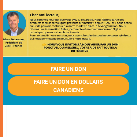
FAIRE UN DON
FAIRE UN DON EN DOLLARS
CANADIENS