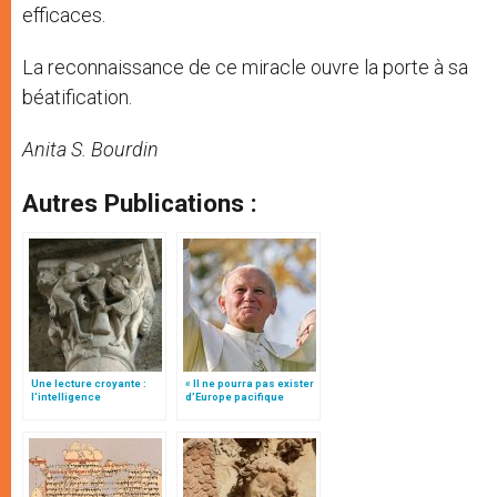
efficaces.
La reconnaissance de ce miracle ouvre la porte à sa
béatification.
Anita S. Bourdin
Autres Publications :
Une lecture croyante :
« Il ne pourra pas exister
l’intelligence
d’Europe pacifique
typologique des deux
sans… »: l’Ukraine, dans
Testaments
la vision de Jean-Paul II