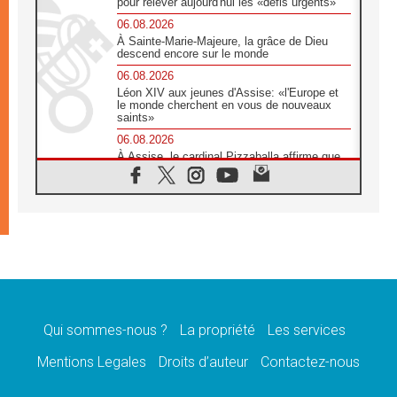
pour relever aujourd'hui les «défis urgents»
06.08.2026
À Sainte-Marie-Majeure, la grâce de Dieu
descend encore sur le monde
06.08.2026
Léon XIV aux jeunes d'Assise: «l'Europe et
le monde cherchent en vous de nouveaux
saints»
06.08.2026
À Assise, le cardinal Pizzaballa affirme que
«les chrétiens veulent la paix»
06.08.2026
Au Mexique, le cardinal Parolin invite à être
aux côtés des marginalisées
06.08.2026
À Assise, le Pape invite les jeunes à
«construire la civilisation de l'amour»
05.08.2026
La visite du Pape en Argentine portera «un
message de paix et de dignité humaine»
Qui sommes-nous ?
La propriété
Les services
05.08.2026
Mentions Legales
Droits d’auteur
Contactez-nous
«La visite du Pape en Uruguay renforcera
l'espérance» affirme Mgr Tróccoli
05.08.2026