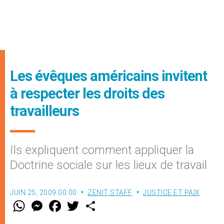
Les évêques américains invitent
à respecter les droits des
travailleurs
Ils expliquent comment appliquer la
Doctrine sociale sur les lieux de travail
JUIN 25, 2009 00:00
ZENIT STAFF
JUSTICE ET PAIX
W
M
F
T
S
h
e
a
w
h
a
s
c
i
a