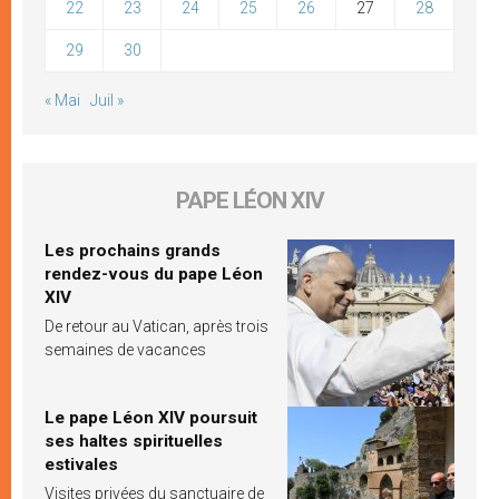
22
23
24
25
26
27
28
29
30
« Mai
Juil »
PAPE LÉON XIV
Les prochains grands
rendez-vous du pape Léon
XIV
De retour au Vatican, après trois
semaines de vacances
Le pape Léon XIV poursuit
ses haltes spirituelles
estivales
Visites privées du sanctuaire de