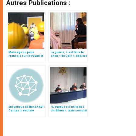
Autres Publications :
Message du pape
La guerre, c’est faire le
François sur le travail et
choix « de Caïn », déplore
sur les travailleurs
le pape François
(traduction complète)
Encyclique de Benoît XVI :
«L’évêque et l’unité des
Caritas in veritate
chrétiens»: texte complet
du C.P. pour la promotion
de l’unité