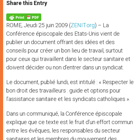
t
s
e
t
r
Share this Entry
s
e
b
t
e
A
n
o
e
p
g
o
r
p
e
k
ROME, Jeudi 25 juin 2009 (
ZENIT.org
) – La
r
Conférence épiscopale des Etats-Unis vient de
publier un document offrant des idées et des
conseils pour créer un bon lieu de travail, surtout
pour ceux qui travaillent dans le secteur sanitaire et
doivent décider ou non d’entrer dans un syndicat.
Le document, publié lundi, est intitulé : « Respecter le
bon droit des travailleurs : guide et options pour
l’assistance sanitaire et les syndicats catholiques ».
Dans un communiqué, la Conférence épiscopale
explique que ce texte est le fruit d’un effort commun
entre les évêques, les responsables du secteur
sanitaires et les membres du mouvement des