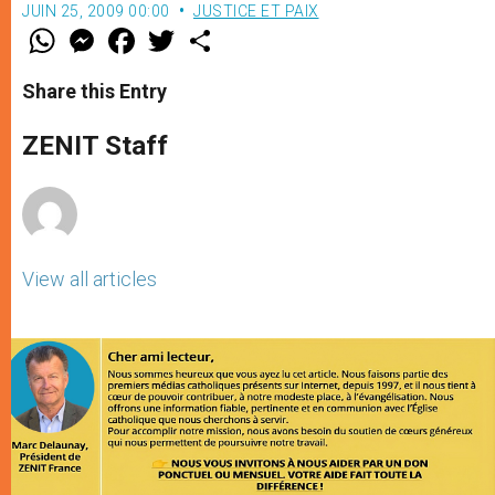
JUIN 25, 2009 00:00
JUSTICE ET PAIX
W
M
F
T
S
h
e
a
w
h
a
s
c
i
a
t
s
e
t
r
Share this Entry
s
e
b
t
e
A
n
o
e
p
g
o
r
ZENIT Staff
p
e
k
r
View all articles