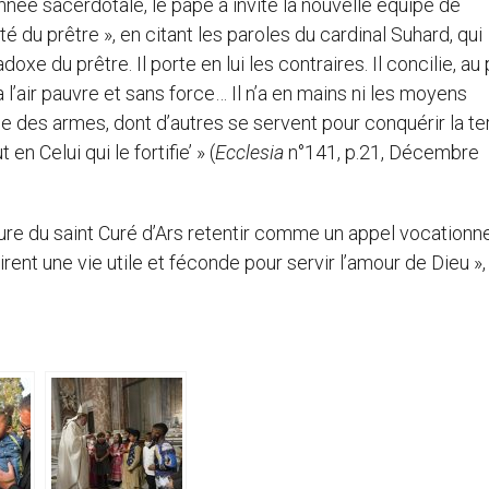
née sacerdotale, le pape a invité la nouvelle équipe de
é du prêtre », en citant les paroles du cardinal Suhard, qui
adoxe du prêtre. Il porte en lui les contraires. Il concilie, au
Il a l’air pauvre et sans force… Il n’a en mains ni les moyens
orce des armes, dont d’autres se servent pour conquérir la te
en Celui qui le fortifie’ » (
Ecclesia
n°141, p.21, Décembre
gure du saint Curé d’Ars retentir comme un appel vocationn
nt une vie utile et féconde pour servir l’amour de Dieu »,