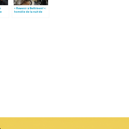
e
« Revenir à Bethléem! »:
le
homélie de la nuit de
 »!
Noël (texte complet)