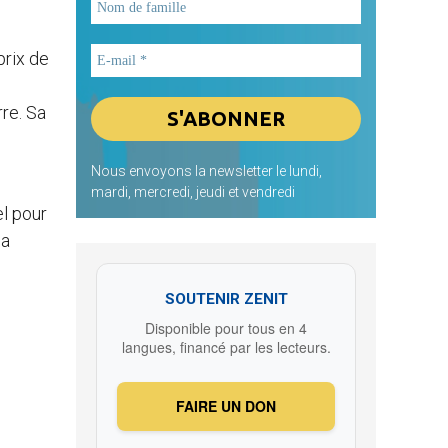
 prix de
rre. Sa
Nous envoyons la newsletter le lundi,
mardi, mercredi, jeudi et vendredi
el pour
 a
SOUTENIR ZENIT
Disponible pour tous en 4
langues, financé par les lecteurs.
FAIRE UN DON