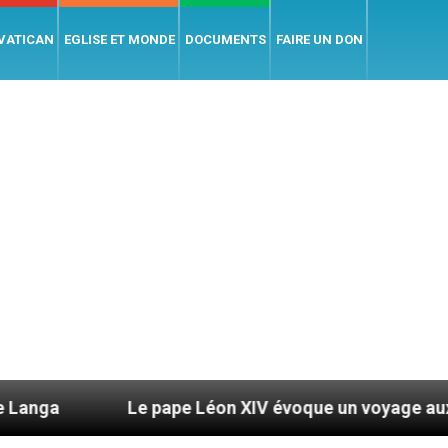
 VATICAN
EGLISE ET MONDE
DOCUMENTS
FAIRE UN DON
Le pape Léon XIV évoque un voyage aux États-Unis