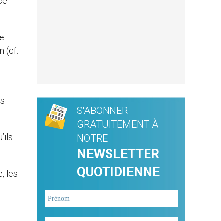
ce
le
 (cf.
es
S'ABONNER
GRATUITEMENT À
’ils
NOTRE
NEWSLETTER
QUOTIDIENNE
, les