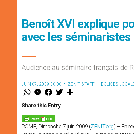
Benoît XVI explique po
avec les séminaristes
Audience au séminaire français de
JUIN 07, 2009 00:00
ZENIT STAFF
EGLISES LOCAL
W
M
F
T
S
h
e
a
w
h
a
s
c
i
a
t
s
e
t
r
Share this Entry
s
e
b
t
e
A
n
o
e
p
g
o
r
p
e
k
ROME, Dimanche 7 juin 2009 (
ZENIT.org
) – En r
r