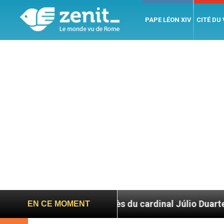
PAPE LÉON XIV
CITÉ DU
uite au décès du cardinal Júlio Duarte Langa
EN CE MOMENT