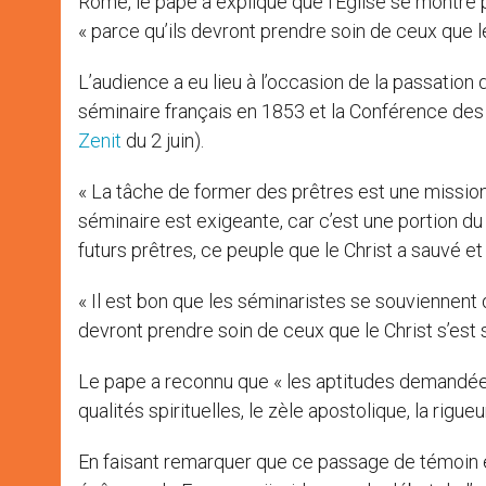
Rome, le pape a expliqué que l’Eglise se montre
« parce qu’ils devront prendre soin de ceux que l
L’audience a eu lieu à l’occasion de la passation 
séminaire français en 1853 et la Conférence des
Zenit
du 2 juin).
« La tâche de former des prêtres est une mission
séminaire est exigeante, car c’est une portion du 
futurs prêtres, ce peuple que le Christ a sauvé et 
« Il est bon que les séminaristes se souviennent 
devront prendre soin de ceux que le Christ s’est s
Le pape a reconnu que « les aptitudes demandées
qualités spirituelles, le zèle apostolique, la rigueur
En faisant remarquer que ce passage de témoin e