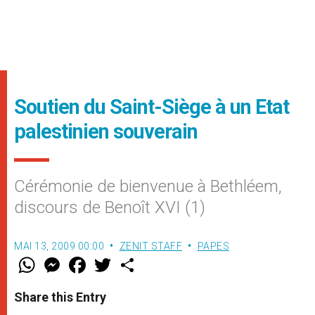
Soutien du Saint-Siège à un Etat
palestinien souverain
Cérémonie de bienvenue à Bethléem,
discours de Benoît XVI (1)
MAI 13, 2009 00:00
ZENIT STAFF
PAPES
W
M
F
T
S
h
e
a
w
h
a
s
c
i
a
t
s
e
t
r
Share this Entry
s
e
b
t
e