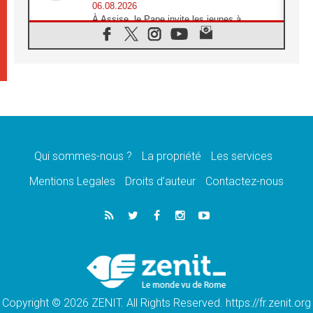
06.08.2026
À Assise, le Pape invite les jeunes à
«construire la civilisation de l'amour»
05.08.2026
La visite du Pape en Argentine portera «un
message de paix et de dignité humaine»
05.08.2026
«La visite du Pape en Uruguay renforcera
l'espérance» affirme Mgr Tróccoli
05.08.2026
Le nonce en Ukraine: «Il est inquiétant
d'entendre ceux qui bénissent la guerre»
Qui sommes-nous ?
La propriété
Les services
05.08.2026
Mentions Legales
Droits d’auteur
Contactez-nous
Léon XIV au Pérou, une lueur d'espoir pour
un peuple en quête de paix
05.08.2026
SCEAM: L'Église en Afrique vers
l'Assemblée ecclésiale de 2028 depuis
Addis-Abeba
05.08.2026
Le Pape exprime ses condoléances suite au
décès du cardinal Júlio Langa
Copyright © 2026 ZENIT. All Rights Reserved. https://fr.zenit.org