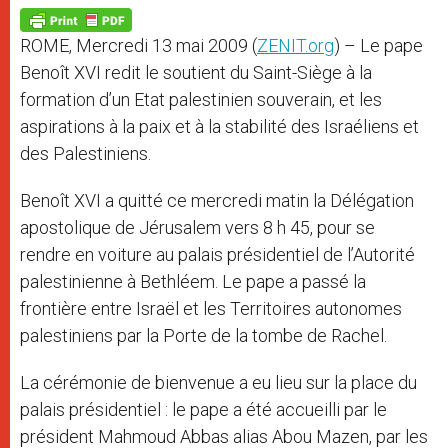
A
n
o
e
p
g
o
r
p
e
k
ROME, Mercredi 13 mai 2009 (
ZENIT.org
) – Le pape
r
Benoît XVI redit le soutient du Saint-Siège à la
formation d’un Etat palestinien souverain, et les
aspirations à la paix et à la stabilité des Israéliens et
des Palestiniens.
Benoît XVI a quitté ce mercredi matin la Délégation
apostolique de Jérusalem vers 8 h 45, pour se
rendre en voiture au palais présidentiel de l’Autorité
palestinienne à Bethléem. Le pape a passé la
frontière entre Israël et les Territoires autonomes
palestiniens par la Porte de la tombe de Rachel.
La cérémonie de bienvenue a eu lieu sur la place du
palais présidentiel : le pape a été accueilli par le
président Mahmoud Abbas alias Abou Mazen, par les