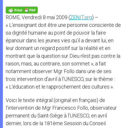
A
n
o
e
p
g
o
r
p
e
k
ROME, Vendredi 8 mai 2009 (
ZENIT.org
) –
r
« L’enseignant doit être une personne consciente de
sa dignité humaine au point de pouvoir la faire
épanouir dans les jeunes vies qu’il a devant lui, en
leur donnant un regard positif sur la réalité et en
montrant que la question sur Dieu n’est pas contre la
raison, mais, au contraire, son sommet », a fait
notamment observer Mgr Follo dans une de ses
trois intervention d’avril à l’UNESCO, sur le thème :
« L’éducation et le rapprochement des cultures ».
Voici le texte intégral (original en français) de
l’intervention de Mgr Francesco Follo, observateur
permanent du Saint-Siège à l’UNESCO, en avril
dernier, lors de la 181ème Session du Conseil