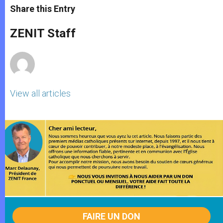
t
s
e
t
r
Share this Entry
s
e
b
t
e
A
n
o
e
p
g
o
r
ZENIT Staff
p
e
k
r
View all articles
FAIRE UN DON