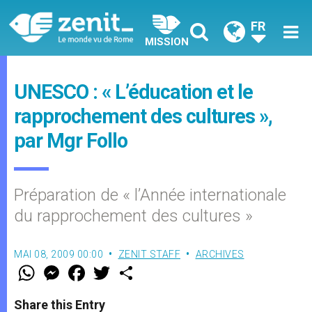
FR
MISSION
UNESCO : « L’éducation et le
rapprochement des cultures »,
par Mgr Follo
Préparation de « l’Année internationale
du rapprochement des cultures »
MAI 08, 2009 00:00
ZENIT STAFF
ARCHIVES
W
M
F
T
S
h
e
a
w
h
a
s
c
i
a
t
s
e
t
r
Share this Entry
s
e
b
t
e