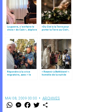
La guerre, c’est faire le
«Du Ciel à la Terre pour
choix « de Caïn », déplore
porter la Terre au Ciel»,
le pape François
par Mgr Francesco Follo
Répondre à la crise
« Revenir à Bethléem! »:
migratoire, avec « le
homélie de la nuit de
style de l’humanité »!
Noël (texte complet)
(texte complet)
MAI 08, 2009 00:00
ARCHIVES
W
M
F
T
S
h
e
a
w
h
a
s
c
i
a