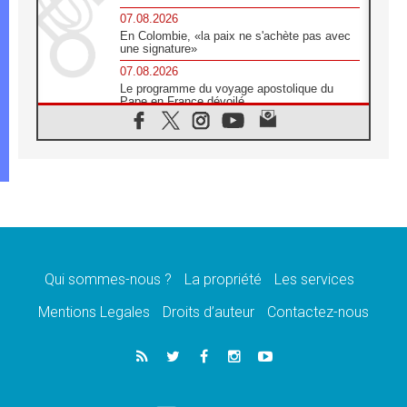
07.08.2026
En Colombie, «la paix ne s'achète pas avec
une signature»
07.08.2026
Le programme du voyage apostolique du
Pape en France dévoilé
07.08.2026
1ère Conférence continentale sur l'éducation
catholique en Afrique
07.08.2026
Un logo symbolique pour la venue du Pape
en France
07.08.2026
Cardinal Rossi: «La venue du Pape Léon en
Argentine est un hommage à François»
Qui sommes-nous ?
La propriété
Les services
07.08.2026
Hiroshima et Nagasaki, 81 ans après,
Mentions Legales
Droits d’auteur
Contactez-nous
lancement des «dix jours de prière pour la
paix»
06.08.2026
Préparatifs des JMJ 2027 à Séoul: «c'est
passionnant et l'impatience est immense!»
06.08.2026