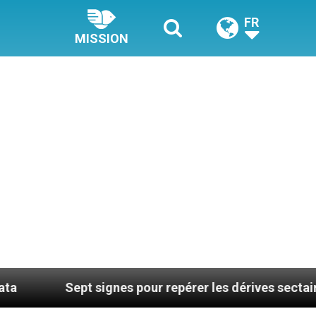
FR
MISSION
ept signes pour repérer les dérives sectaires du coach