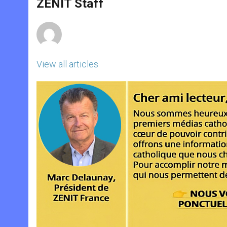
p
g
o
r
ZENIT Staff
p
e
k
r
View all articles