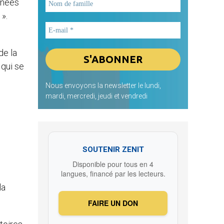
nnées
 ».
de la
 qui se
Nous envoyons la newsletter le lundi,
mardi, mercredi, jeudi et vendredi
SOUTENIR ZENIT
Disponible pour tous en 4
langues, financé par les lecteurs.
la
FAIRE UN DON