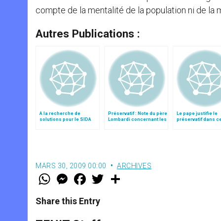
compte de la mentalité de la population ni de la 
Autres Publications :
A la recherche de
Préservatif : Note du père
Le pape justifie le
solutions pour le SIDA
Lombardi concernant les
préservatif dans c
paroles du pape
cas mais confirme 
magistère
MARS 30, 2009 00:00
ARCHIVES
W
M
F
T
S
h
e
a
w
h
a
s
c
i
a
t
s
e
t
r
Share this Entry
s
e
b
t
e
A
n
o
e