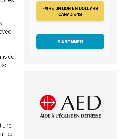
toires
FAIRE UN DON EN DOLLARS
CANADIENS
s
 avec
S’ABONNER
mis de
ose
t une
nt de