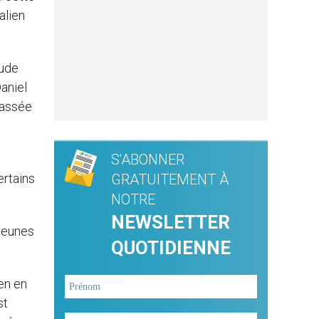
alien
tude
aniel
passée
S'ABONNER
ertains
GRATUITEMENT À
NOTRE
NEWSLETTER
 jeunes
QUOTIDIENNE
ien en
st