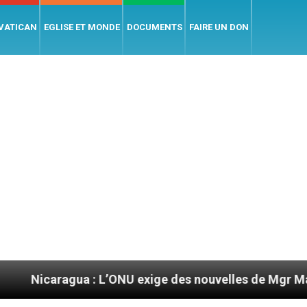
 VATICAN
EGLISE ET MONDE
DOCUMENTS
FAIRE UN DON
gua : L’ONU exige des nouvelles de Mgr Mata
S