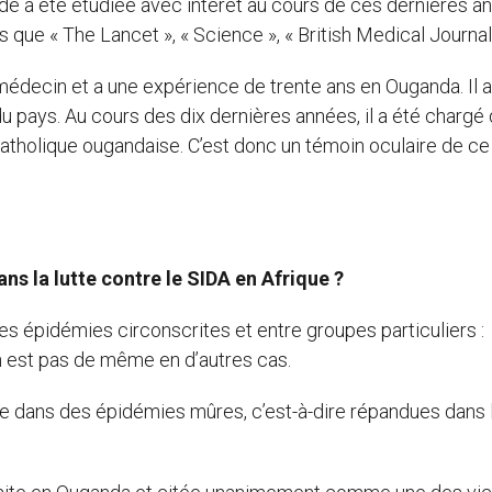
 a été étudiée avec intérêt au cours de ces dernières a
s que « The Lancet », « Science », « British Medical Journal
médecin et a une expérience de trente ans en Ouganda. Il a
du pays. Au cours des dix dernières années, il a été chargé 
catholique ougandaise. C’est donc un témoin oculaire de ce
ans la lutte contre le SIDA en Afrique ?
es épidémies circonscrites et entre groupes particuliers :
n est pas de même en d’autres cas.
eure dans des épidémies mûres, c’est-à-dire répandues dans 