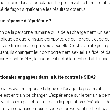
smet moins dans la population. Le préservatif a bien été utili
ncé de façon significative les résultats obtenus.
raie réponse à l’épidémie ?
on de la personne humaine qui aide au changement. On se
explique ce que le risque comporte, ce qui le réduit et ce qu
as de transmission par voie sexuelle. C’est la stratégie la p
tant, ils changent leur comportement sexuel. La fidélité da
naires sont fidèles, le risque est notablement réduit. L’usag
ationales engagées dans la lutte contre le SIDA?
onales avaient épousé la ligne de l’usage du préservatif.
ie est en train de changer. L’expérience sur le terrain a dé
ervatif, on n’a pas obtenu – dans la population générale – d
da. La propagande pour l’usage du préservatif ne tient pas