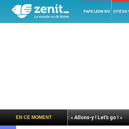
PAPE LÉON XIV
CITÉ DU
 pape à Assise : « Allons-y ! Let’s go ! »
Nicara
EN CE MOMENT