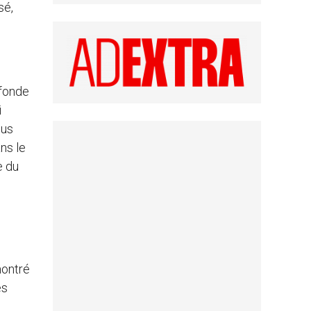
sé,
 fonde
i
lus
ns le
e du
montré
es