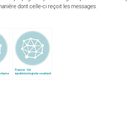
manière dont celle-ci reçoit les messages.
France : Un
ertains
épidémiologiste soutient
le
le discours du pape sur
le préservatif