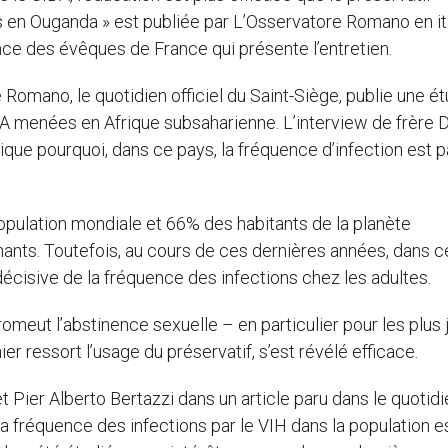
ns en Ouganda » est publiée par L’Osservatore Romano en it
nce des évêques de France qui présente l’entretien.
Romano, le quotidien officiel du Saint-Siège, publie une é
DA menées en Afrique subsaharienne. L’interview de frère D
que pourquoi, dans ce pays, la fréquence d’infection est 
pulation mondiale et 66% des habitants de la planète
ants. Toutefois, au cours de ces dernières années, dans c
décisive de la fréquence des infections chez les adultes.
meut l’abstinence sexuelle – en particulier pour les plus
nier ressort l’usage du préservatif, s’est révélé efficace.
t Pier Alberto Bertazzi dans un article paru dans le quotid
, la fréquence des infections par le VIH dans la population e