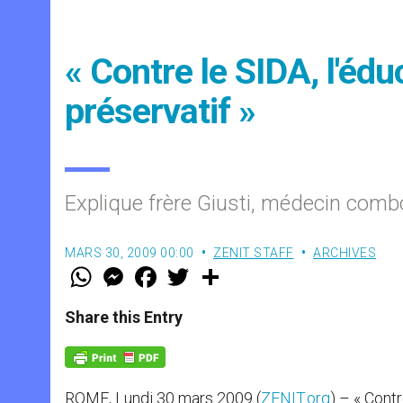
« Contre le SIDA, l'édu
préservatif »
Explique frère Giusti, médecin com
MARS 30, 2009 00:00
ZENIT STAFF
ARCHIVES
W
M
F
T
S
h
e
a
w
h
a
s
c
i
a
t
s
e
t
r
Share this Entry
s
e
b
t
e
A
n
o
e
p
g
o
r
p
e
k
r
ROME, Lundi 30 mars 2009 (
ZENIT.org
) – « Contr