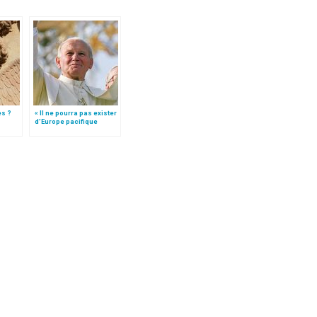
es ?
« Il ne pourra pas exister
d’Europe pacifique
sans… »: l’Ukraine, dans
la vision de Jean-Paul II