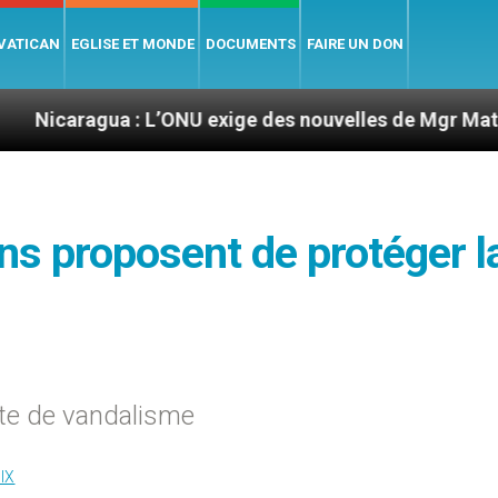
 VATICAN
EGLISE ET MONDE
DOCUMENTS
FAIRE UN DON
a : L’ONU exige des nouvelles de Mgr Mata
Sep
s proposent de protéger l
te de vandalisme
IX