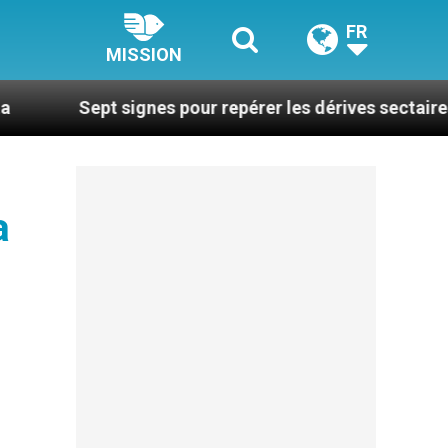
FR
MISSION
t signes pour repérer les dérives sectaires du coachi
a