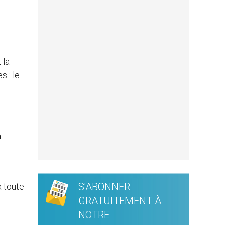
 la
s : le
a
S'ABONNER
à toute
GRATUITEMENT À
NOTRE