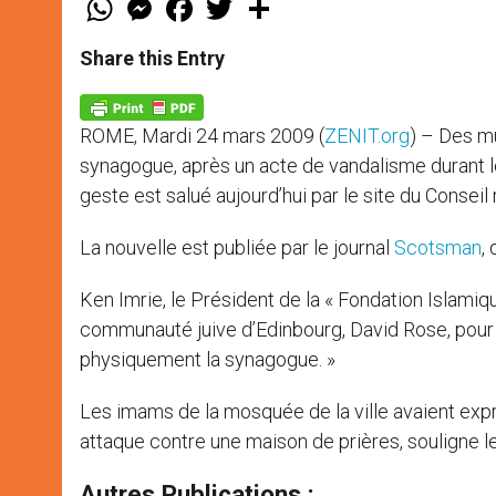
h
e
a
w
h
a
s
c
i
a
t
s
e
t
r
Share this Entry
s
e
b
t
e
A
n
o
e
p
g
o
r
p
e
k
ROME, Mardi 24 mars 2009 (
ZENIT.org
) – Des m
r
synagogue, après un acte de vandalisme durant le
geste est salué aujourd’hui par le site du Conseil 
La nouvelle est publiée par le journal
Scotsman
,
Ken Imrie, le Président de la « Fondation Islamiqu
communauté juive d’Edinbourg, David Rose, pour 
physiquement la synagogue. »
Les imams de la mosquée de la ville avaient expr
attaque contre une maison de prières, souligne le
Autres Publications :