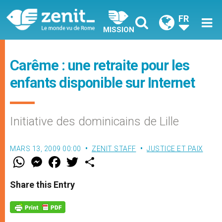
FR
MISSION
Carême : une retraite pour les
enfants disponible sur Internet
Initiative des dominicains de Lille
MARS 13, 2009 00:00
ZENIT STAFF
JUSTICE ET PAIX
W
M
F
T
S
h
e
a
w
h
a
s
c
i
a
t
s
e
t
r
Share this Entry
s
e
b
t
e
A
n
o
e
p
g
o
r
p
e
k
r