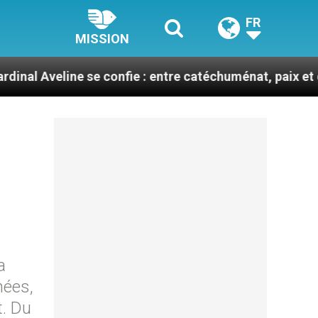
FR
MISSION
line se confie : entre catéchuménat, paix et défis migr
a
nées,
t. Du