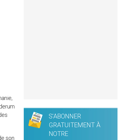
manie,
enderum
 des
S'ABONNER
GRATUITEMENT À
NOTRE
 de son