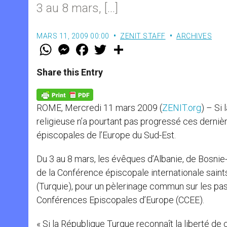
3 au 8 mars, […]
MARS 11, 2009 00:00
ZENIT STAFF
ARCHIVES
W
M
F
T
S
h
e
a
w
h
a
s
c
i
a
t
s
e
t
r
Share this Entry
s
e
b
t
e
A
n
o
e
p
g
o
r
p
e
k
ROME, Mercredi 11 mars 2009 (
ZENIT.org
) – Si 
r
religieuse n’a pourtant pas progressé ces derni
épiscopales de l’Europe du Sud-Est.
Du 3 au 8 mars, les évêques d’Albanie, de Bosni
de la Conférence épiscopale internationale saint
(Turquie), pour un pèlerinage commun sur les pas 
Conférences Episcopales d’Europe (CCEE).
« Si la République Turque reconnaît la liberté de 