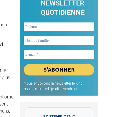
NEWSLETTER
QUOTIDIENNE
 non
si
t le
t plus
Nous envoyons la newsletter le lundi,
mardi, mercredi, jeudi et vendredi
rentisme
 sont
mans,
SOUTENIR ZENIT