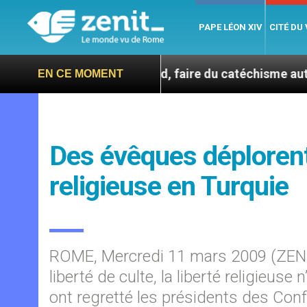
PAPE LÉON XIV
CITÉ DU
En Corée du Sud, faire du catéchisme autrement
EN CE MOMENT
Des évêques déplorent
religieuse en Turquie
ROME, Mercredi 11 mars 2009 (ZENIT.
liberté de culte, la liberté religieu
ont regretté les présidents des Con