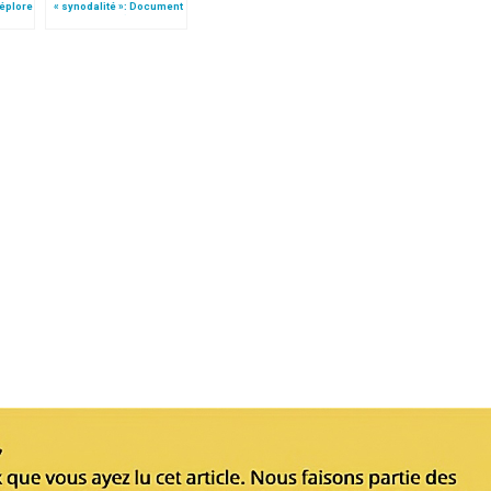
déplore
« synodalité »: Document
préparatoire (texte
complet)