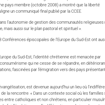
me pays membre (octobre 2008) a montré que la liberté
uligne un communiqué final publié par la CCEE.
 dans l’autonomie de gestion des communautés religieuses
 mais aussi sur le plan pastoral et spirituel ».
 8 Conférences épiscopales de l’Europe du Sud-Est ont aus
’Europe du Sud-Est, l’identité chrétienne est menacée par
le consumérisme qui ne cesse de se répandre, en détérioran
rations, fascinées par l’émigration vers des pays présentan
évangélisation, est devenue aujourd’hui un lieu où l’indiffé
n de la rencontre. « Dans un contexte social où les familles
es entre catholiques et non chrétiens, en particulier musul