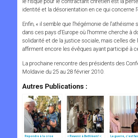
le risque pour le contractant chrétien est la perte 
identité et la désorientation en ce qui concerne l
Enfin, « il semble que l’hégémonie de l’athéisme 
dans ces pays d’Europe où l’homme cherche à dom
solidarité et de la justice sociale, mais celles de 
affirment encore les évêques ayant participé à c
La prochaine rencontre des présidents des Conf
Moldavie du 25 au 28 février 2010.
Autres Publications :
Répondre à la crise
« Revenir à Bethléem! »:
La guerre, c’est fai