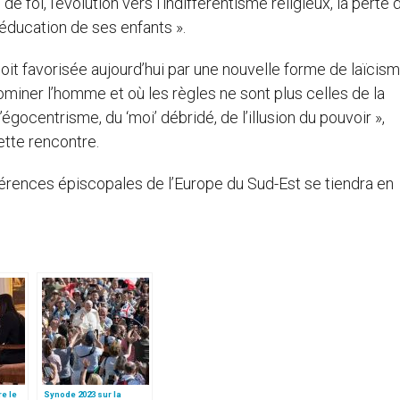
de foi, l’évolution vers l’indifférentisme religieux, la perte
’éducation de ses enfants ».
soit favorisée aujourd’hui par une nouvelle forme de laïcism
iner l’homme et où les règles ne sont plus celles de la
l’égocentrisme, du ‘moi’ débridé, de l’illusion du pouvoir »,
ette rencontre.
érences épiscopales de l’Europe du Sud-Est se tiendra en
re le
Synode 2023 sur la