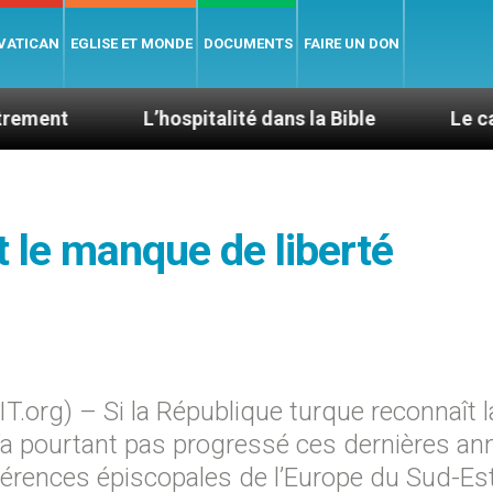
 VATICAN
EGLISE ET MONDE
DOCUMENTS
FAIRE UN DON
L’hospitalité dans la Bible
Le cardinal Ave
 le manque de liberté
org) – Si la République turque reconnaît l
se n’a pourtant pas progressé ces dernières an
férences épiscopales de l’Europe du Sud-Es