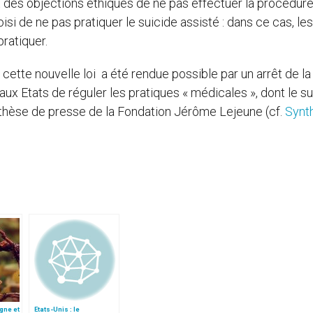
 des objections éthiques de ne pas effectuer la procédur
oisi de ne pas pratiquer le suicide assisté : dans ce cas, les
pratiquer.
tte nouvelle loi a été rendue possible par un arrêt de la
aux Etats de réguler les pratiques « médicales », dont le s
nthèse de presse de la Fondation Jérôme Lejeune (cf.
Synt
igne et
Etats-Unis : le