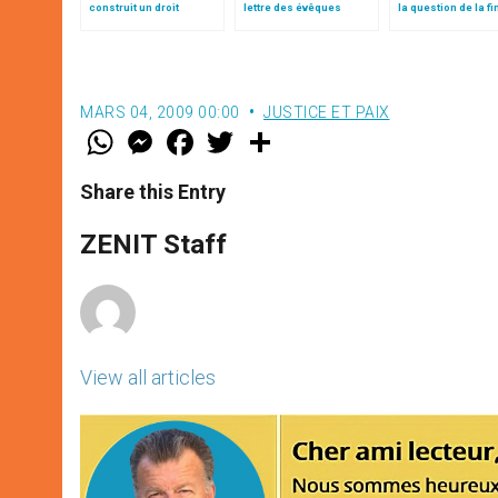
construit un droit
lettre des évêques
la question de la fi
individuel au suicide
canadiens à Justin
vie
assisté
Trudeau »
MARS 04, 2009 00:00
JUSTICE ET PAIX
W
M
F
T
S
h
e
a
w
h
a
s
c
i
a
t
s
e
t
r
Share this Entry
s
e
b
t
e
A
n
o
e
p
g
o
r
ZENIT Staff
p
e
k
r
View all articles