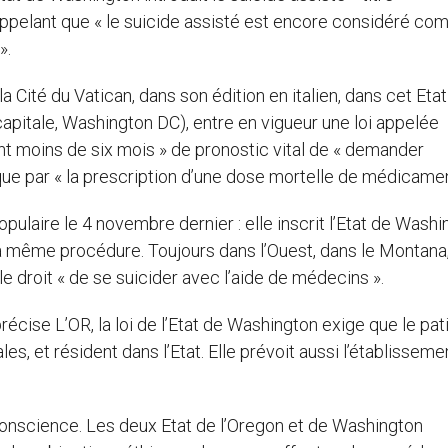
ppelant que « le suicide assisté est encore considéré co
».
la Cité du Vatican, dans son édition en italien, dans cet Eta
capitale, Washington DC), entre en vigueur une loi appelée
 ont moins de six mois » de pronostic vital de « demander
ique par « la prescription d’une dose mortelle de médicamen
laire le 4 novembre dernier : elle inscrit l’Etat de Washi
r la même procédure. Toujours dans l’Ouest, dans le Montana
e droit « de se suicider avec l’aide de médecins ».
cise L’OR, la loi de l’Etat de Washington exige que le pat
s, et résident dans l’Etat. Elle prévoit aussi l’établisseme
 conscience. Les deux Etat de l’Oregon et de Washington