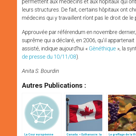
permettent aux médecins et aux hôpitaux qui ont
leurs structures. De fait, certains hôpitaux ont ch
médecins qui y travaillent n’ont pas le droit de le 
Approuvée par référendum en novembre dernier, ce
suprême qui a déclaré, en 2006, qu’il appartenait 
assisté, indique aujourd’hui «
Gènéthique
», la sy
de presse du 10/11/08
).
Anita S. Bourdin
Autres Publications :
La Cour européenne
Canada: « Euthanasie: la
Le greffage de la V