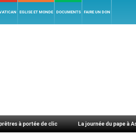
 VATICAN
EGLISE ET MONDE
DOCUMENTS
FAIRE UN DON
rtée de clic
La journée du pape à Assise : « Allon