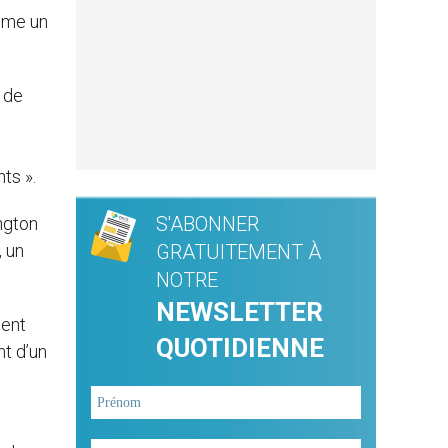
mme un
t de
ts ».
S'ABONNER
ngton
, un
GRATUITEMENT À
NOTRE
NEWSLETTER
ient
QUOTIDIENNE
nt d’un