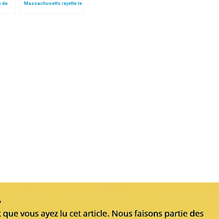
n de
Massachusetts rejette le
suicide assisté