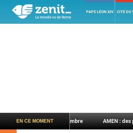
PAPE LÉON XIV
CITÉ DU
sa visite en septembre
AMEN : des prêtres à po
EN CE MOMENT