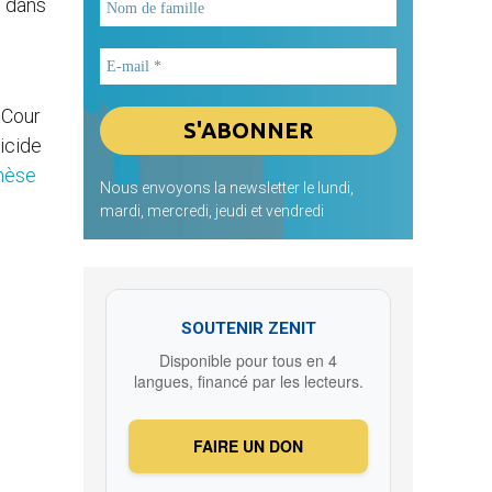
e dans
 Cour
uicide
hèse
Nous envoyons la newsletter le lundi,
mardi, mercredi, jeudi et vendredi
SOUTENIR ZENIT
Disponible pour tous en 4
langues, financé par les lecteurs.
FAIRE UN DON