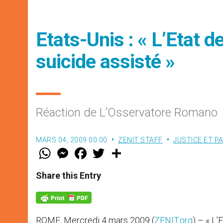
Etats-Unis : « L’Etat d
suicide assisté »
Réaction de L’Osservatore Romano
MARS 04, 2009 00:00
ZENIT STAFF
JUSTICE ET PA
W
M
F
T
S
h
e
a
w
h
a
s
c
i
a
t
s
e
t
r
Share this Entry
s
e
b
t
e
A
n
o
e
p
g
o
r
p
e
k
r
ROME, Mercredi 4 mars 2009 (
ZENIT.org
) – « L’