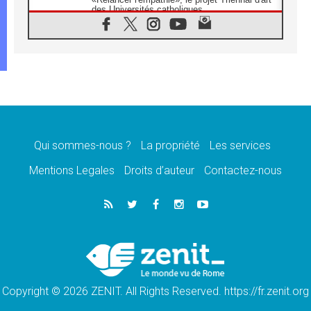
des Universités catholiques
08.08.2026
Signis 2026, donner la parole aux religieuses
catholiques
08.08.2026
Au Bangladesh, l'Église accompagne les
Dalits sur le chemin de la dignité
07.08.2026
Philippines: le vicariat apostolique de
Calapan devient un diocèse
Qui sommes-nous ?
La propriété
Les services
07.08.2026
Congo-Brazzaville: le 15 août, entre solennité
Mentions Legales
Droits d’auteur
Contactez-nous
de l'Assomption et mémoire nationale
07.08.2026
«La paix commence par l'empathie» estime
le cardinal Parolin
07.08.2026
En Colombie, «la paix ne s'achète pas avec
une signature»
Copyright © 2026 ZENIT. All Rights Reserved. https://fr.zenit.org