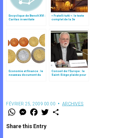
Encyclique de Benoît XVI :
« Fratelli tutti »: le texte
Caritas in veritate
complet de la 3e
encyclique du pape
François
Economie et finance : le
Conseil de l'Europe : le
nouveau document du
Saint-Siège plaide pour
Saint-Siège
"une affirmation ferme du
droit à la liberté
religieuse"
FÉVRIER 25, 2009 00:00
ARCHIVES
W
M
F
T
S
h
e
a
w
h
a
s
c
i
a
t
s
e
t
r
Share this Entry
s
e
b
t
e
A
n
o
e