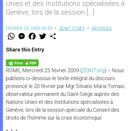
Unies et des Institutions spécialisées à
Genève, lors de la session […]
FÉVRIER 25, 2009 00:00
ZENIT STAFF
ARCHIVES
W
M
F
T
S
h
e
a
w
h
a
s
c
i
a
t
s
e
t
r
Share this Entry
s
e
b
t
e
A
n
o
e
p
g
o
r
p
e
k
ROME, Mercredi 25 février 2009 (
ZENIT.org
) – Nous
r
publions ci-dessous le texte intégral du discours
prononcé le 20 février par Mgr Silvano Maria Tomasi,
observateur permanent du Saint-Siège auprès des
Nations Unies et des Institutions spécialisées à
Genève, lors de la session spéciale du Conseil des
droits de l’homme sur la crise économique.