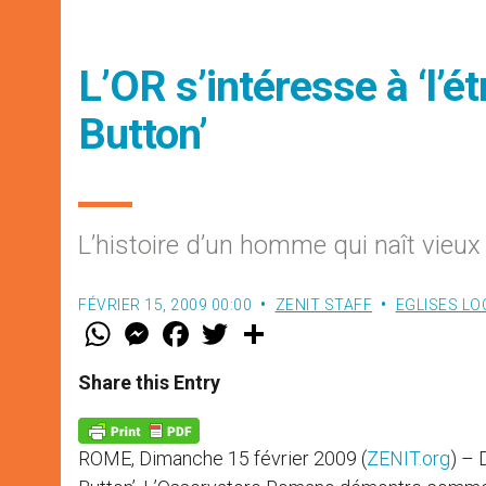
L’OR s’intéresse à ‘l’é
Button’
L’histoire d’un homme qui naît vieu
FÉVRIER 15, 2009 00:00
ZENIT STAFF
EGLISES LO
W
M
F
T
S
h
e
a
w
h
a
s
c
i
a
t
s
e
t
r
Share this Entry
s
e
b
t
e
A
n
o
e
p
g
o
r
p
e
k
ROME, Dimanche 15 février 2009 (
ZENIT.org
) – 
r