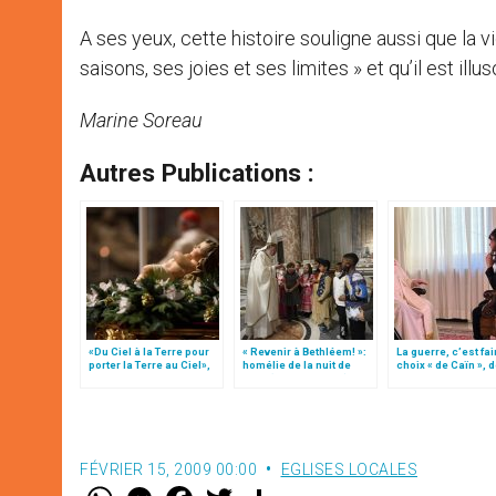
A ses yeux, cette histoire souligne aussi que la 
saisons, ses joies et ses limites » et qu’il est ill
Marine Soreau
Autres Publications :
«Du Ciel à la Terre pour
« Revenir à Bethléem! »:
La guerre, c’est fai
porter la Terre au Ciel»,
homélie de la nuit de
choix « de Caïn », 
par Mgr Francesco Follo
Noël (texte complet)
le pape François
FÉVRIER 15, 2009 00:00
EGLISES LOCALES
W
M
F
T
S