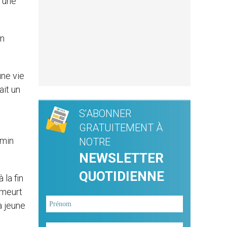
r une
un
une vie
ait un
S'ABONNER
GRATUITEMENT À
amin
NOTRE
NEWSLETTER
QUOTIDIENNE
 la fin
 meurt
a jeune