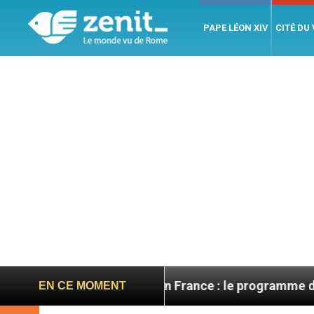
PAPE LÉON XIV
CITÉ DU
Léon XIV en France : le programme détaillé de sa v
EN CE MOMENT