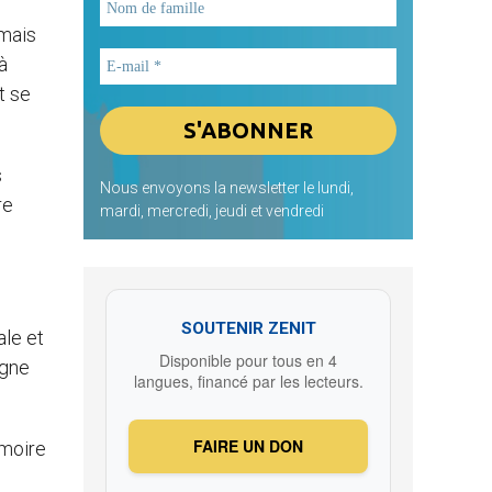
 mais
à
t se
s
Nous envoyons la newsletter le lundi,
re
mardi, mercredi, jeudi et vendredi
SOUTENIR ZENIT
ale et
Disponible pour tous en 4
igne
langues, financé par les lecteurs.
FAIRE UN DON
émoire