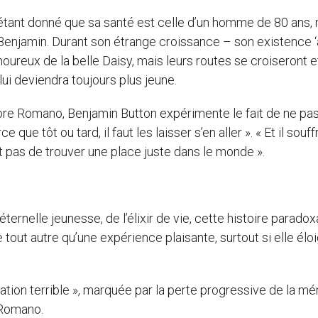
t, étant donné que sa santé est celle d’un homme de 80 ans,
Benjamin. Durant son étrange croissance – son existence ‘
moureux de la belle Daisy, mais leurs routes se croiseront e
, lui deviendra toujours plus jeune.
tore Romano, Benjamin Button expérimente le fait de ne pa
 que tôt ou tard, il faut les laisser s’en aller ». « Et il souff
t pas de trouver une place juste dans le monde ».
éternelle jeunesse, de l’élixir de vie, cette histoire paradox
e tout autre qu’une expérience plaisante, surtout si elle élo
ation terrible », marquée par la perte progressive de la m
 Romano.