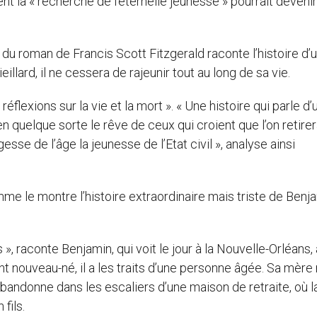
la « recherche de l’éternelle jeunesse » pourrait deveni
é du roman de Francis Scott Fitzgerald raconte l’histoire d’
eillard, il ne cessera de rajeunir tout au long de sa vie.
éflexions sur la vie et la mort ». « Une histoire qui parle d’
 quelque sorte le rêve de ceux qui croient que l’on retirer
sse de l’âge la jeunesse de l’Etat civil », analyse ainsi
me le montre l’histoire extraordinaire mais triste de Benj
, raconte Benjamin, qui voit le jour à la Nouvelle-Orléans, à
nt nouveau-né, il a les traits d’une personne âgée. Sa mère
’abandonne dans les escaliers d’une maison de retraite, où l
fils.