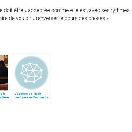
vie doit être « acceptée comme elle est, avec ses rythmes,
usoire de vouloir « renverser le cours des choses ».
re le
L‘espérance : avoir
déplore
confiance en l’amour de
Dieu