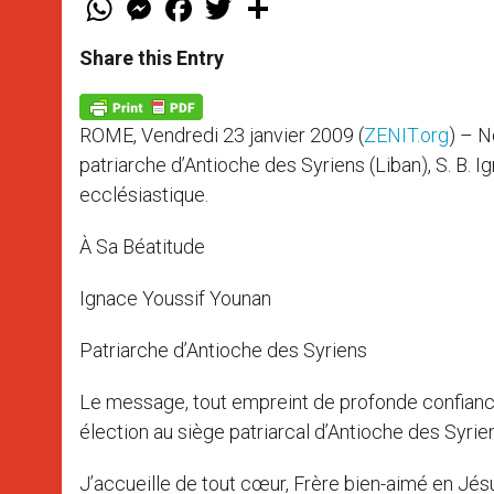
h
e
a
w
h
a
s
c
i
a
t
s
e
t
r
Share this Entry
s
e
b
t
e
A
n
o
e
p
g
o
r
p
e
k
ROME, Vendredi 23 janvier 2009 (
ZENIT.org
) – N
r
patriarche d’Antioche des Syriens (Liban), S. B. I
ecclésiastique.
À Sa Béatitude
Ignace Youssif Younan
Patriarche d’Antioche des Syriens
Le message, tout empreint de profonde confiance 
élection au siège patriarcal d’Antioche des Syrien
J’accueille de tout cœur, Frère bien-aimé en Jé