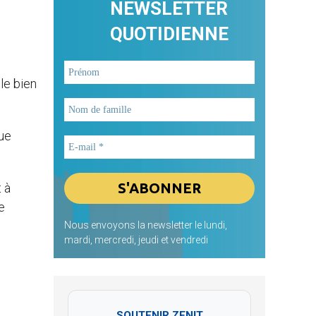
NEWSLETTER
QUOTIDIENNE
le bien
que
 à
e
Nous envoyons la newsletter le lundi,
mardi, mercredi, jeudi et vendredi
SOUTENIR ZENIT