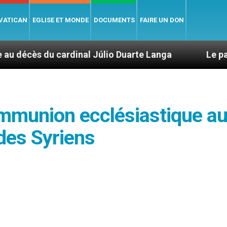
 VATICAN
EGLISE ET MONDE
DOCUMENTS
FAIRE UN DON
dinal Júlio Duarte Langa
Le pape Léon XIV évo
ommunion ecclésiastique a
des Syriens