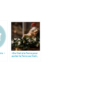
ris –
«Du Ciel à la Terre pour
porter la Terre au Ciel»,
 du
par Mgr Francesco Follo
es