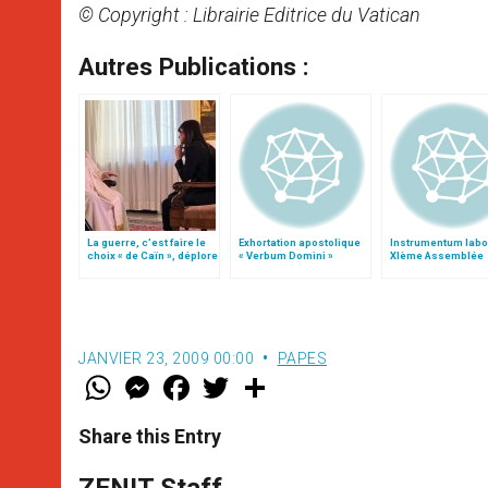
© Copyright : Librairie Editrice du Vatican
Autres Publications :
La guerre, c’est faire le
Exhortation apostolique
Instrumentum labo
choix « de Caïn », déplore
« Verbum Domini »
XIème Assemblée
le pape François
Générale Ordinaire
Synode des Évêqu
JANVIER 23, 2009 00:00
PAPES
W
M
F
T
S
h
e
a
w
h
a
s
c
i
a
t
s
e
t
r
Share this Entry
s
e
b
t
e
A
n
o
e
p
g
o
r