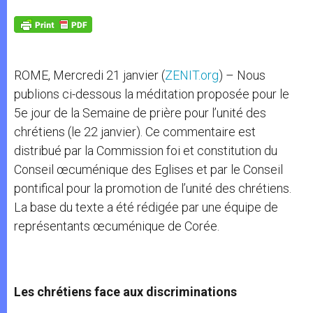
A
n
o
e
p
g
o
r
p
e
k
r
ROME, Mercredi 21 janvier (
ZENIT.org
) – Nous
publions ci-dessous la méditation proposée pour le
5e jour de la Semaine de prière pour l’unité des
chrétiens (le 22 janvier). Ce commentaire est
distribué par la Commission foi et constitution du
Conseil œcuménique des Eglises et par le Conseil
pontifical pour la promotion de l’unité des chrétiens.
La base du texte a été rédigée par une équipe de
représentants œcuménique de Corée.
Les chrétiens face aux discriminations