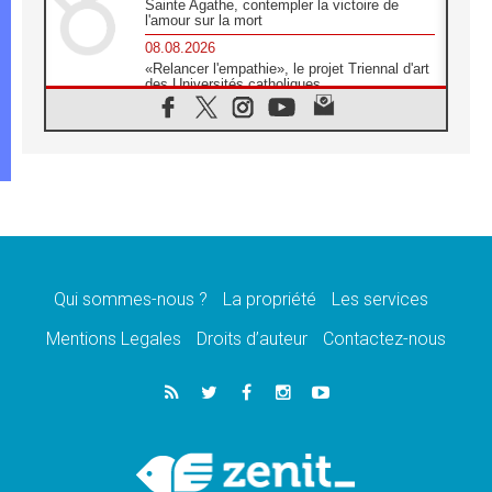
Sainte Agathe, contempler la victoire de
l'amour sur la mort
08.08.2026
«Relancer l'empathie», le projet Triennal d'art
des Universités catholiques
08.08.2026
Signis 2026, donner la parole aux religieuses
catholiques
08.08.2026
Au Bangladesh, l'Église accompagne les
Dalits sur le chemin de la dignité
07.08.2026
Philippines: le vicariat apostolique de
Calapan devient un diocèse
Qui sommes-nous ?
La propriété
Les services
07.08.2026
Congo-Brazzaville: le 15 août, entre solennité
Mentions Legales
Droits d’auteur
Contactez-nous
de l'Assomption et mémoire nationale
07.08.2026
«La paix commence par l'empathie» estime
le cardinal Parolin
07.08.2026
En Colombie, «la paix ne s'achète pas avec
une signature»