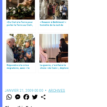
«Du Ciel à la Terre pour
« Revenir à Bethléem! »:
porter la Terre au Ciel»,
homélie de la nuit de
par Mgr Francesco Follo
Noël (texte complet)
Répondre à la crise
La guerre, c’est faire le
migratoire, avec « le
choix « de Caïn », déplore
style de l’humanité »!
le pape François
(texte complet)
JANVIER 21, 2009 00:00
ARCHIVES
W
M
F
T
S
h
e
a
w
h
a
s
c
i
a
t
s
e
t
r