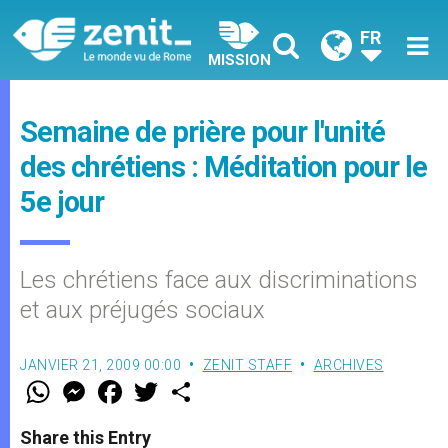
FR
MISSION
Semaine de prière pour l'unité
des chrétiens : Méditation pour le
5e jour
Les chrétiens face aux discriminations
et aux préjugés sociaux
JANVIER 21, 2009 00:00
ZENIT STAFF
ARCHIVES
W
M
F
T
S
h
e
a
w
h
a
s
c
i
a
t
s
e
t
r
Share this Entry
s
e
b
t
e