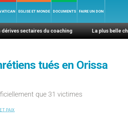
 VATICAN
EGLISE ET MONDE
DOCUMENTS
FAIRE UN DON
taires du coaching
La plus belle chose dans la vi
hrétiens tués en Orissa
fficiellement que 31 victimes
ET PAIX