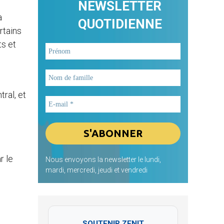
NEWSLETTER
a
QUOTIDIENNE
rtains
ts et
ral, et
r le
Nous envoyons la newsletter le lundi,
mardi, mercredi, jeudi et vendredi
SOUTENIR ZENIT