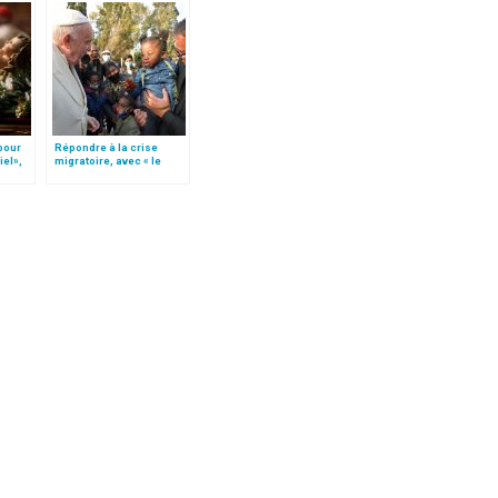
 pour
Répondre à la crise
iel»,
migratoire, avec « le
Follo
style de l’humanité »!
(texte complet)