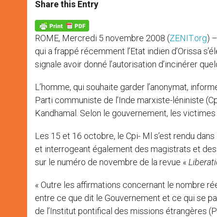
t
s
e
t
r
Share this Entry
s
e
b
t
e
A
n
o
e
p
g
o
r
p
e
k
ROME, Mercredi 5 novembre 2008 (
ZENIT.org
) 
r
qui a frappé récemment l’Etat indien d’Orissa s’é
signale avoir donné l’autorisation d’incinérer qu
L’homme, qui souhaite garder l’anonymat, informe
Parti communiste de l’Inde marxiste-léniniste (Cpi
Kandhamal. Selon le gouvernement, les victimes o
Les 15 et 16 octobre, le Cpi- Ml s’est rendu dans
et interrogeant également des magistrats et des
sur le numéro de novembre de la revue «
Liberat
« Outre les affirmations concernant le nombre rée
entre ce que dit le Gouvernement et ce qui se p
de l’Institut pontifical des missions étrangères (