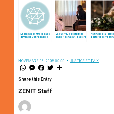
La plainte contre le pape
La guerre, c’est faire le
«Du Ciel à la Terre
devant la Cour pénale :
choix « de Caïn », déplore
porter la Terre au C
une anomalie juridique
le pape François
par Mgr Francesco 
NOVEMBRE 05, 2008 00:00
JUSTICE ET PAIX
W
M
F
T
S
h
e
a
w
h
a
s
c
i
a
t
s
e
t
r
Share this Entry
s
e
b
t
e
A
n
o
e
p
g
o
r
ZENIT Staff
p
e
k
r