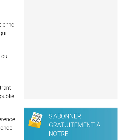
tienne
qui
 du
trant
publié
S'ABONNER
férence
GRATUITEMENT À
agence
NOTRE