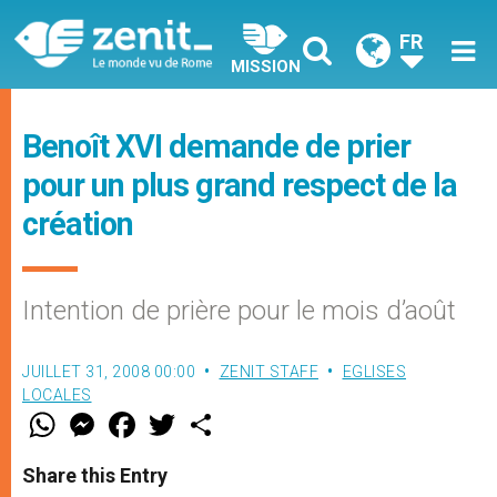
FR
MISSION
Benoît XVI demande de prier
pour un plus grand respect de la
création
Intention de prière pour le mois d’août
JUILLET 31, 2008 00:00
ZENIT STAFF
EGLISES
LOCALES
W
M
F
T
S
h
e
a
w
h
a
s
c
i
a
t
s
e
t
r
Share this Entry
s
e
b
t
e