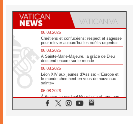
06.08.2026
Chrétiens et confucéens: respect et sagesse
pour relever aujourd'hui les «défis urgents»
06.08.2026
À Sainte-Marie-Majeure, la grâce de Dieu
descend encore sur le monde
06.08.2026
Léon XIV aux jeunes d'Assise: «l'Europe et
le monde cherchent en vous de nouveaux
saints»
06.08.2026
À Assise, le cardinal Pizzaballa affirme que
«les chrétiens veulent la paix»
06.08.2026
Au Mexique, le cardinal Parolin invite à être
aux côtés des marginalisées
06.08.2026
À Assise, le Pape invite les jeunes à
«construire la civilisation de l'amour»