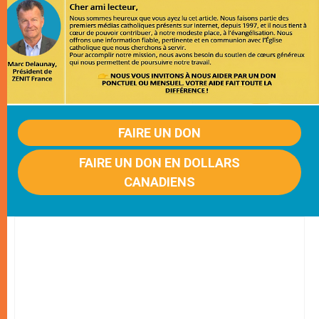
FAIRE UN DON
FAIRE UN DON EN DOLLARS
CANADIENS