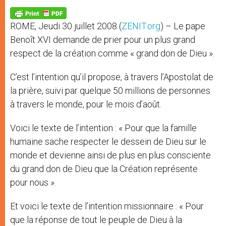
A
n
o
e
p
g
o
r
p
e
k
ROME, Jeudi 30 juillet 2008 (
ZENIT.org
) – Le pape
r
Benoît XVI demande de prier pour un plus grand
respect de la création comme « grand don de Dieu ».
C’est l’intention qu’il propose, à travers l’Apostolat de
la prière, suivi par quelque 50 millions de personnes
à travers le monde, pour le mois d’août.
Voici le texte de l’intention : « Pour que la famille
humaine sache respecter le dessein de Dieu sur le
monde et devienne ainsi de plus en plus consciente
du grand don de Dieu que la Création représente
pour nous ».
Et voici le texte de l’intention missionnaire : « Pour
que la réponse de tout le peuple de Dieu à la