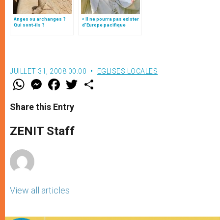
Anges ou archanges ?
« Il ne pourra pas exister
Qui sont-ils ?
d’Europe pacifique
sans… »: l’Ukraine, dans
la vision de Jean-Paul II
JUILLET 31, 2008 00:00
EGLISES LOCALES
W
M
F
T
S
h
e
a
w
h
a
s
c
i
a
t
s
e
t
r
Share this Entry
s
e
b
t
e
A
n
o
e
p
g
o
r
ZENIT Staff
p
e
k
r
View all articles