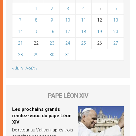
1
2
3
4
5
6
7
8
9
10
11
12
13
14
15
16
17
18
19
20
21
22
23
24
25
26
27
28
29
30
31
« Juin
Août »
PAPE LÉON XIV
Les prochains grands
rendez-vous du pape Léon
XIV
De retour au Vatican, après trois