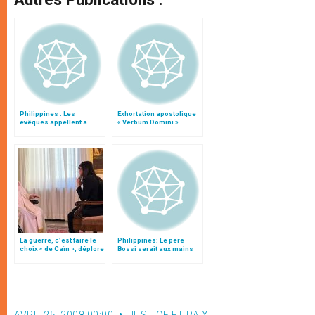
Philippines : Les
Exhortation apostolique
évêques appellent à
« Verbum Domini »
résister à la tentation de
la violence
La guerre, c’est faire le
Philippines: Le père
choix « de Caïn », déplore
Bossi serait aux mains
le pape François
du Front Moro islamique
de libération