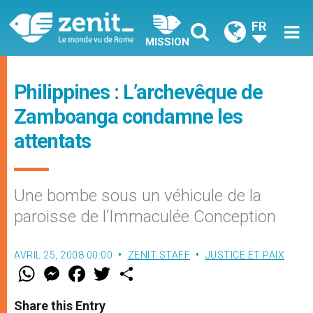
FR
MISSION
Philippines : L’archevêque de
Zamboanga condamne les
attentats
Une bombe sous un véhicule de la
paroisse de l’Immaculée Conception
AVRIL 25, 2008 00:00
ZENIT STAFF
JUSTICE ET PAIX
W
M
F
T
S
h
e
a
w
h
a
s
c
i
a
t
s
e
t
r
Share this Entry
s
e
b
t
e