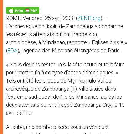
A
n
o
e
p
g
o
r
p
e
k
ROME, Vendredi 25 avril 2008 (
ZENIT.org
) –
r
L’archevêque philippin de Zamboanga a condamné
les récents attentats qui ont frappé son
archidiocèse, à Mindanao, rapporte « Eglises d’Asie »
(
EDA
), l’agence des Missions étrangères de Paris.
« Nous devons rester unis, la tête haute et tout faire
pour mettre fin à ce type d’actes démoniaques. »
Tels ont été les propos de Mgr Romulo Valles,
archevêque de Zamboanga (1), ville située dans
l’extrême sud-ouest de l’île de Mindanao, après les
deux attentats qui ont frappé Zamboanga City, le 13
avril dernier.
A l’aube, une bombe placée sous un véhicule