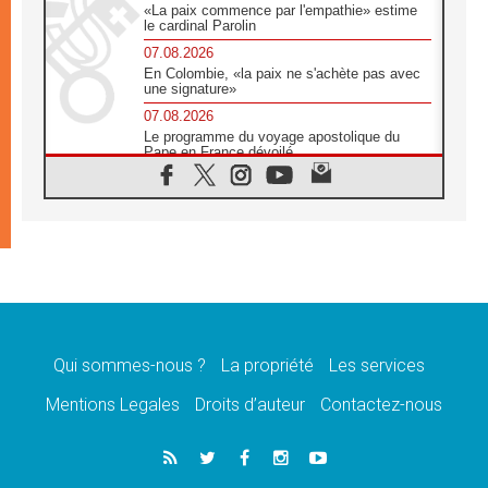
«La paix commence par l'empathie» estime
le cardinal Parolin
07.08.2026
En Colombie, «la paix ne s'achète pas avec
une signature»
07.08.2026
Le programme du voyage apostolique du
Pape en France dévoilé
07.08.2026
1ère Conférence continentale sur l'éducation
catholique en Afrique
07.08.2026
Un logo symbolique pour la venue du Pape
en France
07.08.2026
Cardinal Rossi: «La venue du Pape Léon en
Argentine est un hommage à François»
Qui sommes-nous ?
La propriété
Les services
07.08.2026
Hiroshima et Nagasaki, 81 ans après,
Mentions Legales
Droits d’auteur
Contactez-nous
lancement des «dix jours de prière pour la
paix»
06.08.2026
Préparatifs des JMJ 2027 à Séoul: «c'est
passionnant et l'impatience est immense!»