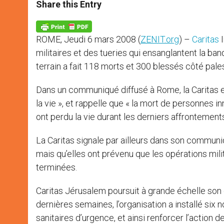
t
s
e
t
r
Share this Entry
s
e
b
t
e
A
n
o
e
p
g
o
r
p
e
k
ROME, Jeudi 6 mars 2008 (
ZENIT.org
) –
Caritas
I
r
militaires et des tueries qui ensanglantent la ban
terrain a fait 118 morts et 300 blessés côté palest
Dans un communiqué diffusé à Rome, la Caritas ex
la vie », et rappelle que « la mort de personnes in
ont perdu la vie durant les derniers affrontement
La Caritas signale par ailleurs dans son communiq
mais qu’elles ont prévenu que les opérations milit
terminées.
Caritas Jérusalem poursuit à grande échelle son 
dernières semaines, l’organisation a installé si
sanitaires d’urgence, et ainsi renforcer l’action 