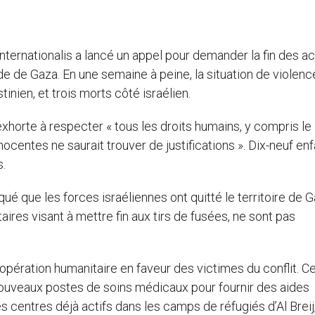
nternationalis a lancé un appel pour demander la fin des ac
de de Gaza. En une semaine à peine, la situation de violence
inien, et trois morts côté israélien.
horte à respecter « tous les droits humains, y compris le 
nocentes ne saurait trouver de justifications ». Dix-neuf en
s.
ué que les forces israéliennes ont quitté le territoire de 
aires visant à mettre fin aux tirs de fusées, ne sont pas
opération humanitaire en faveur des victimes du conflit. C
x nouveaux postes de soins médicaux pour fournir des aides
des centres déjà actifs dans les camps de réfugiés d’Al Breij