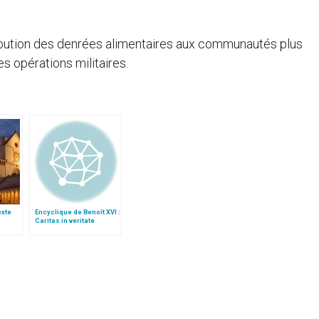
ibution des denrées alimentaires aux communautés plus
s opérations militaires.
texte
Encyclique de Benoît XVI :
Caritas in veritate
e