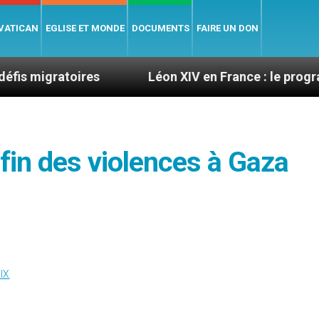
 VATICAN
EGLISE ET MONDE
DOCUMENTS
FAIRE UN DON
oires
Léon XIV en France : le programme détaillé
 fin des violences à Gaza
IX