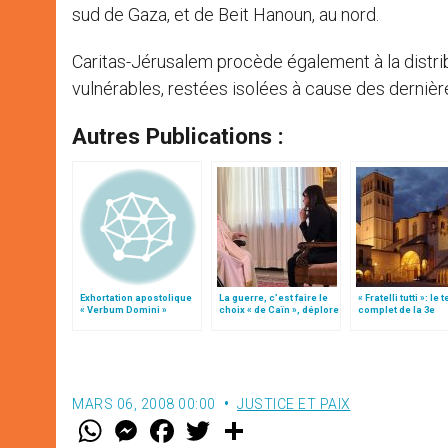
sud de Gaza, et de Beit Hanoun, au nord.
Caritas-Jérusalem procède également à la distr
vulnérables, restées isolées à cause des dernière
Autres Publications :
Exhortation apostolique
La guerre, c’est faire le
« Fratelli tutti »: le 
« Verbum Domini »
choix « de Caïn », déplore
complet de la 3e
le pape François
encyclique du pap
François
MARS 06, 2008 00:00
JUSTICE ET PAIX
W
M
F
T
S
h
e
a
w
h