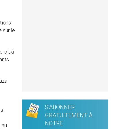
tions
 sur le
droit à
fants
Gaza
S'ABONNER
es
GRATUITEMENT À
NOTRE
, au