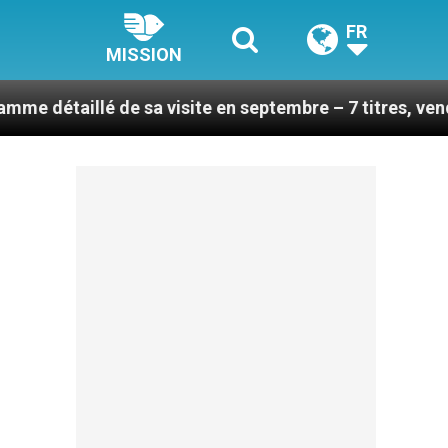
FR
MISSION
 de sa visite en septembre – 7 titres, vendredi 7 août