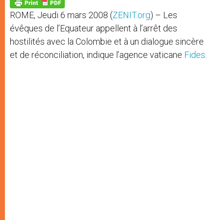
p
g
o
r
p
e
k
ROME, Jeudi 6 mars 2008 (
ZENIT.org
) – Les
r
évêques de l’Equateur appellent à l’arrêt des
hostilités avec la Colombie et à un dialogue sincère
et de réconciliation, indique l’agence vaticane
Fides
.