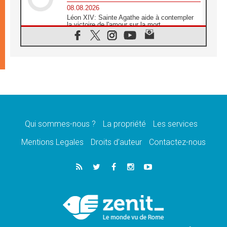
08.08.2026
Léon XIV: Sainte Agathe aide à contempler
la victoire de l'amour sur la mort
08.08.2026
«Relancer l'empathie», le projet Triennal d'art
des Universités catholiques
08.08.2026
Signis 2026, donner la parole aux religieuses
catholiques
08.08.2026
Au Bangladesh, l'Église accompagne les
Dalits sur le chemin de la dignité
Qui sommes-nous ?
La propriété
Les services
07.08.2026
Philippines: le vicariat apostolique de
Mentions Legales
Droits d’auteur
Contactez-nous
Calapan devient un diocèse
07.08.2026
Congo-Brazzaville: le 15 août, entre solennité
de l'Assomption et mémoire nationale
07.08.2026
«La paix commence par l'empathie» estime
le cardinal Parolin