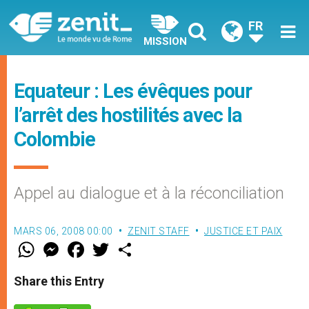
FR
MISSION
Equateur : Les évêques pour
l’arrêt des hostilités avec la
Colombie
Appel au dialogue et à la réconciliation
MARS 06, 2008 00:00
ZENIT STAFF
JUSTICE ET PAIX
W
M
F
T
S
h
e
a
w
h
a
s
c
i
a
t
s
e
t
r
Share this Entry
s
e
b
t
e
A
n
o
e