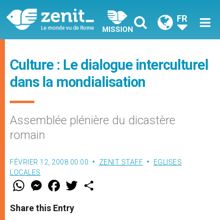
FR
MISSION
Culture : Le dialogue interculturel
dans la mondialisation
Assemblée plénière du dicastère
romain
FÉVRIER 12, 2008 00:00
ZENIT STAFF
EGLISES
LOCALES
W
M
F
T
S
h
e
a
w
h
a
s
c
i
a
t
s
e
t
r
Share this Entry
s
e
b
t
e