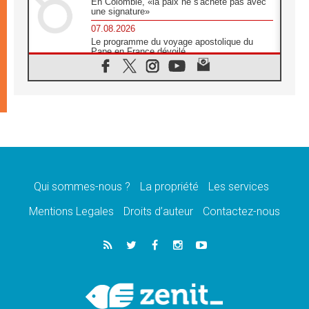
En Colombie, «la paix ne s'achète pas avec
une signature»
07.08.2026
Le programme du voyage apostolique du
Pape en France dévoilé
07.08.2026
1ère Conférence continentale sur l'éducation
catholique en Afrique
07.08.2026
Un logo symbolique pour la venue du Pape
en France
07.08.2026
Cardinal Rossi: «La venue du Pape Léon en
Argentine est un hommage à François»
Qui sommes-nous ?
La propriété
Les services
07.08.2026
Hiroshima et Nagasaki, 81 ans après,
Mentions Legales
Droits d’auteur
Contactez-nous
lancement des «dix jours de prière pour la
paix»
06.08.2026
Préparatifs des JMJ 2027 à Séoul: «c'est
passionnant et l'impatience est immense!»
06.08.2026
Chrétiens et confucéens: respect et sagesse
pour relever les «défis urgents»