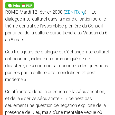
A
n
o
e
p
g
o
r
p
e
k
ROME, Mardi 12 février 2008 (
ZENIT.org
) – Le
r
dialogue interculturel dans la mondialisation sera le
thème central de l’assemblée plénière du Conseil
pontifical de la culture qui se tiendra au Vatican du 6
au 8 mars.
Ces trois jours de dialogue et d’échange interculturel
ont pour but, indique un communiqué de ce
dicastère, de « chercher à répondre à des questions
posées par la culture dite mondialisée et post-
moderne ».
On affrontera donc la question de la sécularisation,
et de la « dérive séculariste » : « ce n’est pas
seulement une question de négation explicite de la
présence de Dieu, mais d’une mentalité vécue où