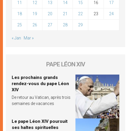
11
12
13
14
15
16
17
18
19
20
21
22
23
24
25
26
27
28
29
« Jan
Mar »
PAPE LÉON XIV
Les prochains grands
rendez-vous du pape Léon
XIV
De retour au Vatican, après trois
semaines de vacances
Le pape Léon XIV poursuit
ses haltes spirituelles