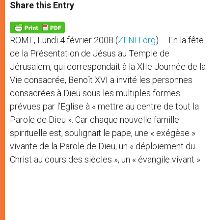
t
s
e
t
r
Share this Entry
s
e
b
t
e
A
n
o
e
p
g
o
r
p
e
k
ROME, Lundi 4 février 2008 (
ZENIT.org
) – En la fête
r
de la Présentation de Jésus au Temple de
Jérusalem, qui correspondait à la XIIe Journée de la
Vie consacrée, Benoît XVI a invité les personnes
consacrées à Dieu sous les multiples formes
prévues par l’Eglise à « mettre au centre de tout la
Parole de Dieu ». Car chaque nouvelle famille
spirituelle est, soulignait le pape, une « exégèse »
vivante de la Parole de Dieu, un « déploiement du
Christ au cours des siècles », un « évangile vivant ».