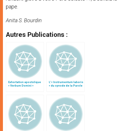
pape.
Anita S. Bourdin
Autres Publications :
Exhortation apostolique
L’« Instrumentum laboris
« Verbum Domini »
» du synode de la Parole
de Dieu