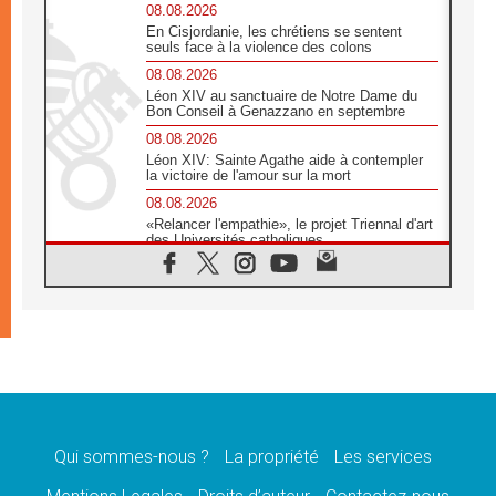
08.08.2026
En Cisjordanie, les chrétiens se sentent
seuls face à la violence des colons
08.08.2026
Léon XIV au sanctuaire de Notre Dame du
Bon Conseil à Genazzano en septembre
08.08.2026
Léon XIV: Sainte Agathe aide à contempler
la victoire de l'amour sur la mort
08.08.2026
«Relancer l'empathie», le projet Triennal d'art
des Universités catholiques
08.08.2026
Signis 2026, donner la parole aux religieuses
catholiques
08.08.2026
Au Bangladesh, l'Église accompagne les
Dalits sur le chemin de la dignité
07.08.2026
Philippines: le vicariat apostolique de
Calapan devient un diocèse
Qui sommes-nous ?
La propriété
Les services
07.08.2026
Congo-Brazzaville: le 15 août, entre solennité