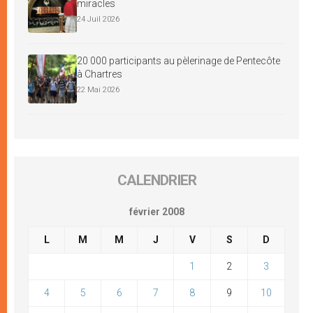
miracles
24 Juil 2026
20 000 participants au pèlerinage de Pentecôte
à Chartres
22 Mai 2026
CALENDRIER
février 2008
L
M
M
J
V
S
D
1
2
3
4
5
6
7
8
9
10