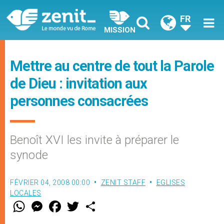
FR
MISSION
Mettre au centre de tout la Parole
de Dieu : invitation aux
personnes consacrées
Benoît XVI les invite à préparer le
synode
FÉVRIER 04, 2008 00:00
ZENIT STAFF
EGLISES
LOCALES
W
M
F
T
S
h
e
a
w
h
a
s
c
i
a