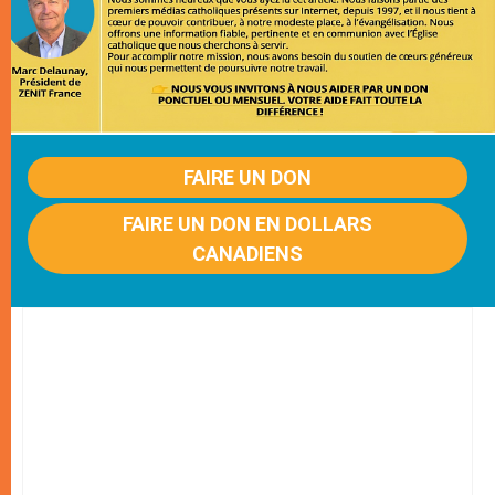
FAIRE UN DON
FAIRE UN DON EN DOLLARS
CANADIENS