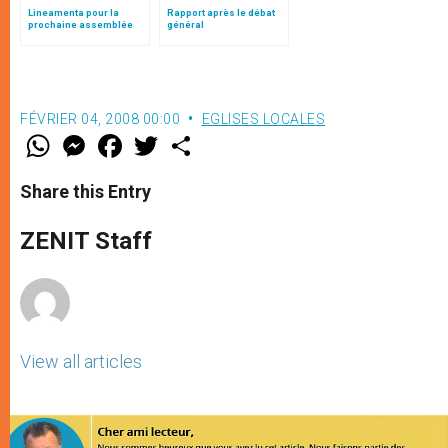
Lineamenta pour la
Rapport après le débat
prochaine assemblée
général
générale du Synode des
Evêques
FÉVRIER 04, 2008 00:00
EGLISES LOCALES
W
M
F
T
S
h
e
a
w
h
a
s
c
i
a
t
s
e
t
r
Share this Entry
s
e
b
t
e
A
n
o
e
p
g
o
r
ZENIT Staff
p
e
k
r
View all articles