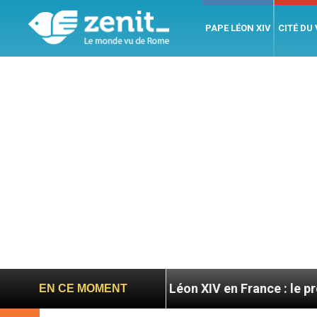
PAPE LÉON XIV
CITÉ DU
atoires
Léon XIV en France : le programme détail
EN CE MOMENT