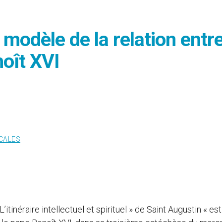
, modèle de la relation entr
noît XVI
CALES
 L’itinéraire intellectuel et spirituel » de Saint Augustin « es