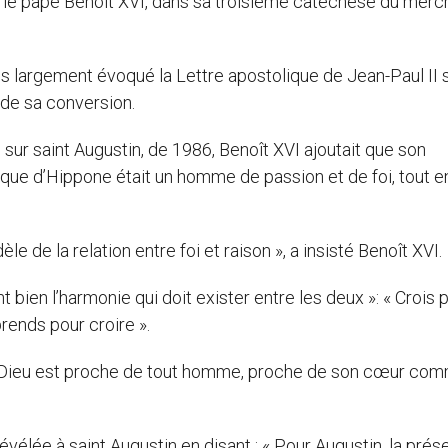
rme le pape Benoît XVI, dans sa troisième catéchèse du merc
os largement évoqué la Lettre apostolique de Jean-Paul II 
 de sa conversion.
 sur saint Augustin, de 1986, Benoît XVI ajoutait que son
vêque d’Hippone était un homme de passion et de foi, tout e
èle de la relation entre foi et raison », a insisté Benoît XVI.
nt bien l’harmonie qui doit exister entre les deux »: « Crois 
rends pour croire ».
que Dieu est proche de tout homme, proche de son cœur co
t révélée à saint Augustin en disant : « Pour Augustin, la pré