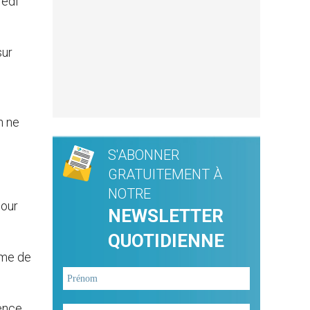
redi
sur
n ne
S'ABONNER
GRATUITEMENT À
NOTRE
pour
NEWSLETTER
QUOTIDIENNE
mme de
sence