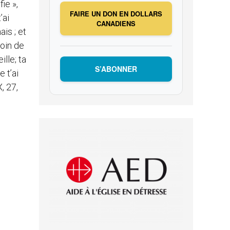
ie »,
FAIRE UN DON EN DOLLARS
’ai
CANADIENS
is ; et
loin de
ille; ta
S’ABONNER
 t’ai
, 27,