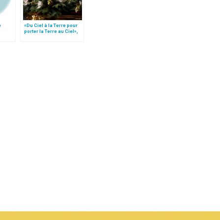
e
«Du Ciel à la Terre pour
porter la Terre au Ciel»,
mcap
par Mgr Francesco Follo