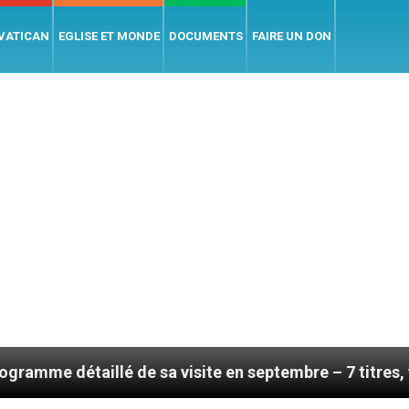
 VATICAN
EGLISE ET MONDE
DOCUMENTS
FAIRE UN DON
lé de sa visite en septembre – 7 titres, vendredi 7 ao