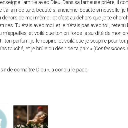
 enseigne l’amitié avec Dieu. Dans sa fameuse prière, il conf
e t’ai aimée tard, beauté si ancienne, beauté si nouvelle, je t
u dehors de moi-même ; et c’est au dehors que je te chercha
ures. Tu étais avec moi, et je n’étais pas avec toi ; retenu 
Tu m’appelles, et voilà que ton cri force la surdité de mon ore
n parfum, je le respire, et voilà que je soupire pour toi; je
as touché, et je brûle du désir de ta paix » (
Confessiones
X
sir de connaître Dieu », a conclu le pape.