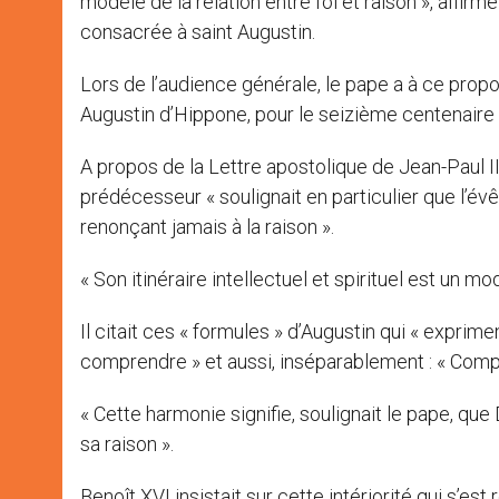
modèle de la relation entre foi et raison », affi
consacrée à saint Augustin.
Lors de l’audience générale, le pape a à ce prop
Augustin d’Hippone, pour le seizième centenaire
A propos de la Lettre apostolique de Jean-Paul II
prédécesseur « soulignait en particulier que l’é
renonçant jamais à la raison ».
« Son itinéraire intellectuel et spirituel est un mod
Il citait ces « formules » d’Augustin qui « exprime
comprendre » et aussi, inséparablement : « Comp
« Cette harmonie signifie, soulignait le pape, 
sa raison ».
Benoît XVI insistait sur cette intériorité qui s’es