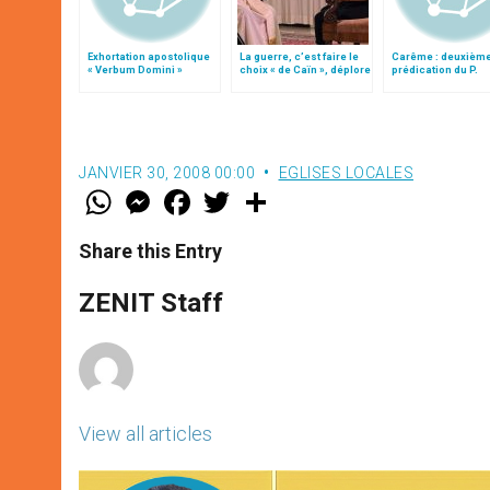
Exhortation apostolique
La guerre, c’est faire le
Carême : deuxièm
« Verbum Domini »
choix « de Caïn », déplore
prédication du P.
le pape François
Cantalamessa, of
JANVIER 30, 2008 00:00
EGLISES LOCALES
W
M
F
T
S
h
e
a
w
h
a
s
c
i
a
t
s
e
t
r
Share this Entry
s
e
b
t
e
A
n
o
e
p
g
o
r
ZENIT Staff
p
e
k
r
View all articles