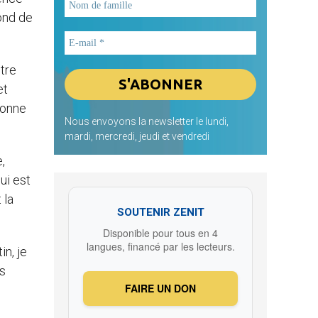
ond de
être
et
sonne
Nous envoyons la newsletter le lundi,
mardi, mercredi, jeudi et vendredi
,
ui est
 la
SOUTENIR ZENIT
Disponible pour tous en 4
langues, financé par les lecteurs.
in, je
es
FAIRE UN DON