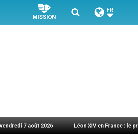
FR
MISSION
ût 2026
Léon XIV en France : le programme détai