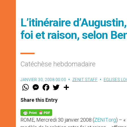
L’itinéraire d’Augustin
foi et raison, selon Be
Catéchèse hebdomadaire
JANVIER 30, 2008 00:00
ZENIT STAFF
EGLISES LO
W
M
F
T
S
h
e
a
w
h
a
s
c
i
a
t
s
e
t
r
Share this Entry
s
e
b
t
e
A
n
o
e
p
g
o
r
p
e
k
ROME, Mercredi 30 janvier 2008 (
ZENIT.org
) – «
r