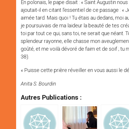
En polonais, le pape disait : « Saint Augustin nous
ajoutait-il en citant l’essentiel de ce passage : « J
aimée tard. Mais quoi ! Tu étais au dedans, moi a
je poursuivais de ma laideur la beauté de tes créat
toi par tout ce qui, sans toi, ne serait que néant. 
splendeur rayonne, elle chasse mon aveuglement ; to
goûté, et me voilà dévoré de faim et de soif ; tu m’
38).
« Puisse cette prière réveiller en vous aussi le dé
Anita S. Bourdin
Autres Publications :