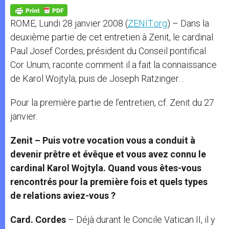
A
n
o
e
p
g
o
r
p
e
k
ROME, Lundi 28 janvier 2008 (
ZENIT.org
) – Dans la
r
deuxième partie de cet entretien à Zenit, le cardinal
Paul Josef Cordes, président du Conseil pontifical
Cor Unum, raconte comment il a fait la connaissance
de Karol Wojtyla, puis de Joseph Ratzinger…
Pour la première partie de l’entretien, cf. Zenit du 27
janvier.
Zenit – Puis votre vocation vous a conduit à
devenir prêtre et évêque et vous avez connu le
cardinal Karol Wojtyla. Quand vous êtes-vous
rencontrés pour la première fois et quels types
de relations aviez-vous ?
Card. Cordes
– Déjà durant le Concile Vatican II, il y