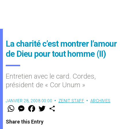
La charité c’est montrer l’amour
de Dieu pour tout homme (II)
Entretien avec le card. Cordes,
président de « Cor Unum »
JANVIER 28, 2008 00:00
ZENIT STAFF
ARCHIVES
W
M
F
T
S
h
e
a
w
h
a
s
c
i
a
t
s
e
t
r
Share this Entry
s
e
b
t
e