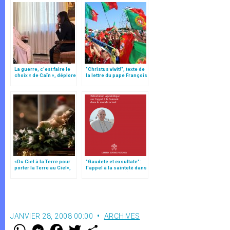
La guerre, c’est faire le
"Christus vivit!", texte de
choix « de Caïn », déplore
la lettre du pape François
le pape François
aux jeunes du monde
«Du Ciel à la Terre pour
"Gaudete et exsultate":
porter la Terre au Ciel»,
l'appel à la sainteté dans
par Mgr Francesco Follo
le monde actuel (texte
complet)
JANVIER 28, 2008 00:00
ARCHIVES
W
M
F
T
S