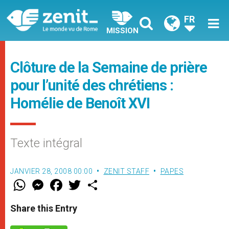
FR
MISSION
Clôture de la Semaine de prière
pour l’unité des chrétiens :
Homélie de Benoît XVI
Texte intégral
JANVIER 28, 2008 00:00
ZENIT STAFF
PAPES
W
M
F
T
S
h
e
a
w
h
a
s
c
i
a
t
s
e
t
r
Share this Entry
s
e
b
t
e
A
n
o
e