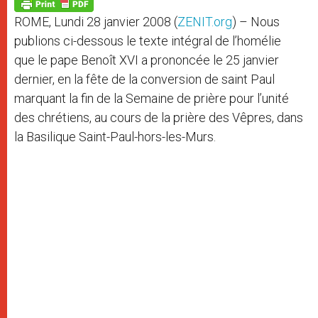
p
g
o
r
p
e
k
ROME, Lundi 28 janvier 2008 (
ZENIT.org
) – Nous
r
publions ci-dessous le texte intégral de l’homélie
que le pape Benoît XVI a prononcée le 25 janvier
dernier, en la fête de la conversion de saint Paul
marquant la fin de la Semaine de prière pour l’unité
des chrétiens, au cours de la prière des Vêpres, dans
la Basilique Saint-Paul-hors-les-Murs.