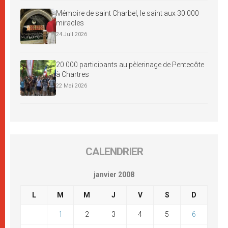
Mémoire de saint Charbel, le saint aux 30 000
miracles
24 Juil 2026
20 000 participants au pèlerinage de Pentecôte
à Chartres
22 Mai 2026
CALENDRIER
janvier 2008
L
M
M
J
V
S
D
1
2
3
4
5
6