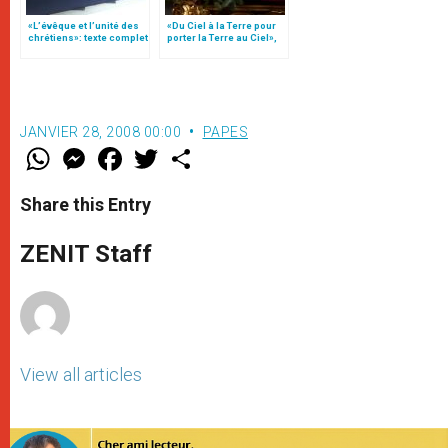
«L’évêque et l’unité des
«Du Ciel à la Terre pour
chrétiens»: texte complet
porter la Terre au Ciel»,
du C.P. pour la promotion
par Mgr Francesco Follo
de l’unité
JANVIER 28, 2008 00:00
PAPES
W
M
F
T
S
h
e
a
w
h
a
s
c
i
a
t
s
e
t
r
Share this Entry
s
e
b
t
e
A
n
o
e
p
g
o
r
ZENIT Staff
p
e
k
r
View all articles