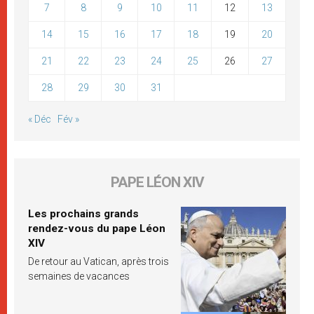
7
8
9
10
11
12
13
14
15
16
17
18
19
20
21
22
23
24
25
26
27
28
29
30
31
« Déc
Fév »
PAPE LÉON XIV
Les prochains grands
rendez-vous du pape Léon
XIV
De retour au Vatican, après trois
semaines de vacances