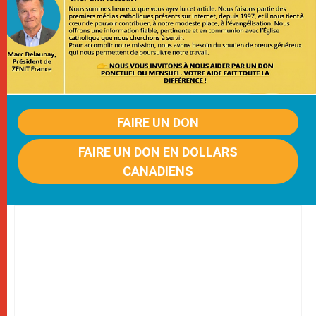
FAIRE UN DON
FAIRE UN DON EN DOLLARS
CANADIENS