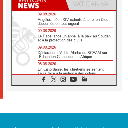
09.08.2026
Angélus: Léon XIV exhorte à la foi en Dieu
dépouillée de tout orgueil
09.08.2026
Le Pape lance un appel à la paix au Soudan
et à la protection des civils
09.08.2026
Déclaration d'Addis-Abeba du SCEAM sur
l'Éducation Catholique en Afrique
08.08.2026
En Cisjordanie, les chrétiens se sentent
seuls face à la violence des colons
08.08.2026
Léon XIV au sanctuaire de Notre Dame du
Bon Conseil à Genazzano en septembre
08.08.2026
Léon XIV: Sainte Agathe aide à contempler
la victoire de l'amour sur la mort
08.08.2026
«Relancer l'empathie», le projet Triennal d'art
des Universités catholiques