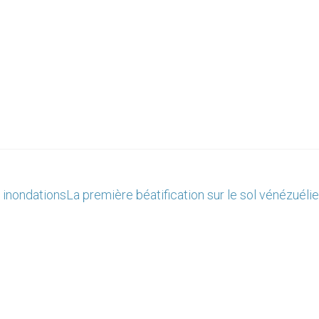
s inondations
La première béatification sur le sol vénézuéli