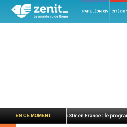
PAPE LÉON XIV
CITÉ DU
es
Léon XIV en France : le programme détaillé d
EN CE MOMENT