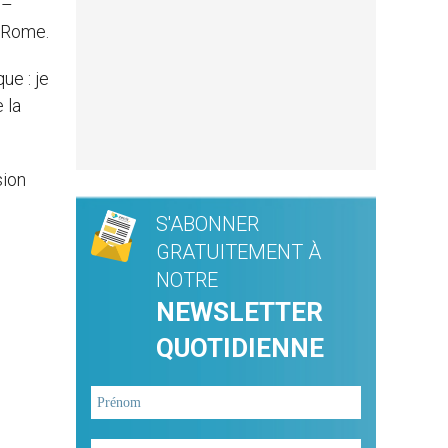
 –
e Rome.
ue : je
 la
sion
S'ABONNER
GRATUITEMENT À
NOTRE
NEWSLETTER
QUOTIDIENNE