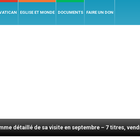
 VATICAN
EGLISE ET MONDE
DOCUMENTS
FAIRE UN DON
e sa visite en septembre – 7 titres, vendredi 7 août 2