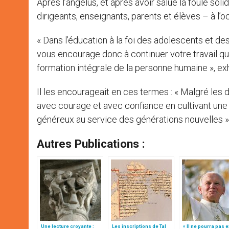
Après l’angélus, et après avoir salué la foule soli
dirigeants, enseignants, parents et élèves – à l’
« Dans l’éducation à la foi des adolescents et des 
vous encourage donc à continuer votre travail qui 
formation intégrale de la personne humaine », exh
Il les encourageait en ces termes : « Malgré les 
avec courage et avec confiance en cultivant une
généreux au service des générations nouvelles »
Autres Publications :
Une lecture croyante :
Les inscriptions de Tal
« Il ne pourra pas e