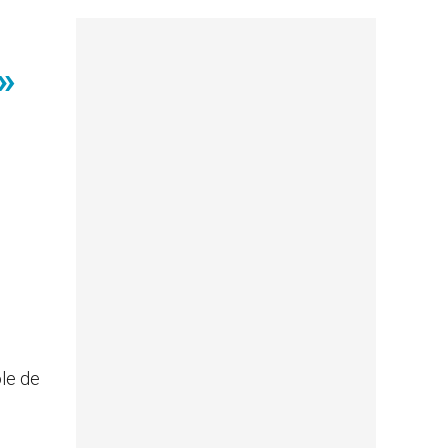
»
ôle de