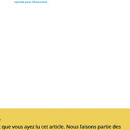
synode pour l'Amazonie
, dans
en français: traduction
aul II
non officielle