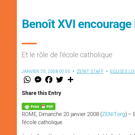
Benoît XVI encourage l
Et le rôle de l’école catholique
JANVIER 20, 2008 00:00
ZENIT STAFF
EGLISES LO
W
M
F
T
S
h
e
a
w
h
a
s
c
i
a
t
s
e
t
r
Share this Entry
s
e
b
t
e
A
n
o
e
p
g
o
r
p
e
k
ROME, Dimanche 20 janvier 2008 (
ZENIT.org
) – 
r
l’école catholique.