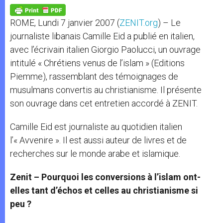
A
n
o
e
p
g
o
r
p
e
k
ROME, Lundi 7 janvier 2007 (
ZENIT.org
) – Le
r
journaliste libanais Camille Eid a publié en italien,
avec l’écrivain italien Giorgio Paolucci, un ouvrage
intitulé « Chrétiens venus de l’islam » (Editions
Piemme), rassemblant des témoignages de
musulmans convertis au christianisme. Il présente
son ouvrage dans cet entretien accordé à ZENIT.
Camille Eid est journaliste au quotidien italien
l’« Avvenire ». Il est aussi auteur de livres et de
recherches sur le monde arabe et islamique.
Zenit – Pourquoi les conversions à l’islam ont-
elles tant d’échos et celles au christianisme si
peu ?