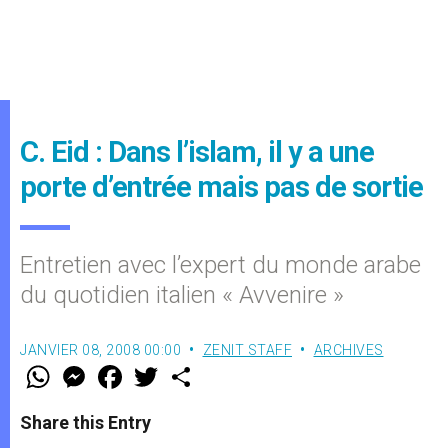
C. Eid : Dans l’islam, il y a une
porte d’entrée mais pas de sortie
Entretien avec l’expert du monde arabe
du quotidien italien « Avvenire »
JANVIER 08, 2008 00:00
ZENIT STAFF
ARCHIVES
W
M
F
T
S
h
e
a
w
h
a
s
c
i
a
t
s
e
t
r
Share this Entry
s
e
b
t
e