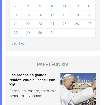
7
8
9
10
11
12
13
14
15
16
17
18
19
20
21
22
23
24
25
26
27
28
29
30
31
« Déc
Fév »
PAPE LÉON XIV
Les prochains grands
rendez-vous du pape Léon
XIV
De retour au Vatican, après trois
semaines de vacances