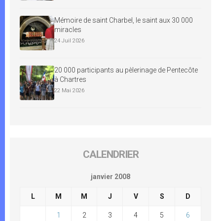
Mémoire de saint Charbel, le saint aux 30 000
miracles
24 Juil 2026
20 000 participants au pèlerinage de Pentecôte
à Chartres
22 Mai 2026
CALENDRIER
janvier 2008
L
M
M
J
V
S
D
1
2
3
4
5
6