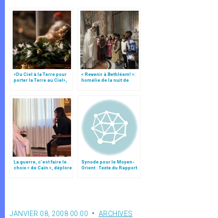
«Du Ciel à la Terre pour
« Revenir à Bethléem! »:
porter la Terre au Ciel»,
homélie de la nuit de
par Mgr Francesco Follo
Noël (texte complet)
La guerre, c’est faire le
Synode pour le Moyen-
choix « de Caïn », déplore
Orient : Texte du Rapport
le pape François
après le débat général
JANVIER 08, 2008 00:00
ARCHIVES