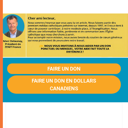
FAIRE UN DON
FAIRE UN DON EN DOLLARS
CANADIENS