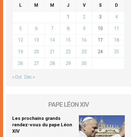
L
M
M
J
V
S
D
1
2
3
4
5
6
7
8
9
10
11
12
13
14
15
16
17
18
19
20
21
22
23
24
25
26
27
28
29
30
« Oct
Déc »
PAPE LÉON XIV
Les prochains grands
rendez-vous du pape Léon
XIV