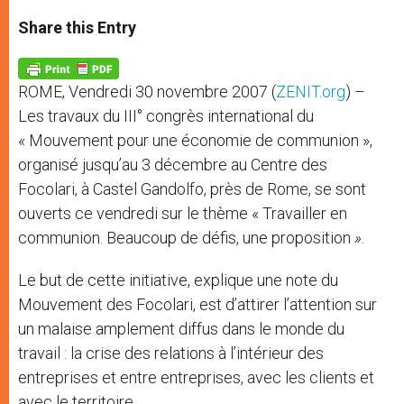
a
s
c
i
a
t
s
e
t
r
Share this Entry
s
e
b
t
e
A
n
o
e
p
g
o
r
p
e
k
ROME, Vendredi 30 novembre 2007 (
ZENIT.org
) –
r
Les travaux du III° congrès international du
« Mouvement pour une économie de communion »,
organisé jusqu’au 3 décembre au Centre des
Focolari, à Castel Gandolfo, près de Rome, se sont
ouverts ce vendredi sur le thème « Travailler en
communion. Beaucoup de défis, une proposition
»
.
Le but de cette initiative, explique une note du
Mouvement des Focolari, est d’attirer l’attention sur
un malaise amplement diffus dans le monde du
travail : la crise des relations à l’intérieur des
entreprises et entre entreprises, avec les clients et
avec le territoire.