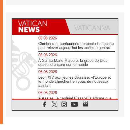
06.08.2026
Chrétiens et confucéens: respect et sagesse
pour relever aujourd'hui les «défis urgents»
06.08.2026
À Sainte-Marie-Majeure, la grâce de Dieu
descend encore sur le monde
06.08.2026
Léon XIV aux jeunes d'Assise: «l'Europe et
le monde cherchent en vous de nouveaux
saints»
06.08.2026
À Assise, le cardinal Pizzaballa affirme que
«les chrétiens veulent la paix»
06.08.2026
Au Mexique, le cardinal Parolin invite à être
aux côtés des marginalisées
06.08.2026