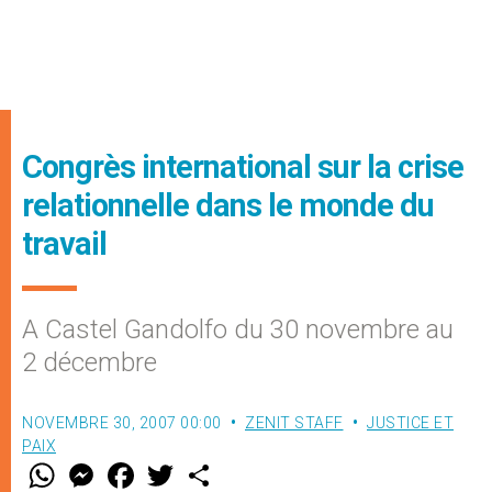
Congrès international sur la crise
relationnelle dans le monde du
travail
A Castel Gandolfo du 30 novembre au
2 décembre
NOVEMBRE 30, 2007 00:00
ZENIT STAFF
JUSTICE ET
PAIX
W
M
F
T
S
h
e
a
w
h