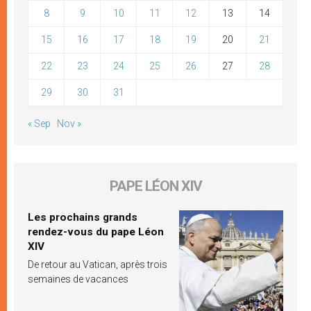
8
9
10
11
12
13
14
15
16
17
18
19
20
21
22
23
24
25
26
27
28
29
30
31
« Sep
Nov »
PAPE LÉON XIV
Les prochains grands
rendez-vous du pape Léon
XIV
De retour au Vatican, après trois
semaines de vacances