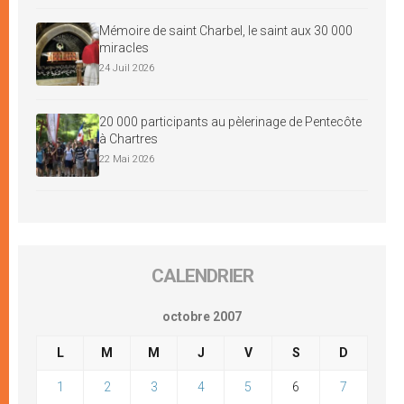
Mémoire de saint Charbel, le saint aux 30 000
miracles
24 Juil 2026
20 000 participants au pèlerinage de Pentecôte
à Chartres
22 Mai 2026
CALENDRIER
octobre 2007
L
M
M
J
V
S
D
1
2
3
4
5
6
7