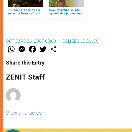
«Du Ciel à la Terre pour
Document final du pré-
porter la Terre au Ciel»,
synode des jeunes: une
par Mgr Francesco Follo
"radiographie"
OCTOBRE 26, 2007 00:00
EGLISES LOCALES
W
M
F
T
S
h
e
a
w
h
a
s
c
i
a
t
s
e
t
r
Share this Entry
s
e
b
t
e
A
n
o
e
p
g
o
r
ZENIT Staff
p
e
k
r
View all articles