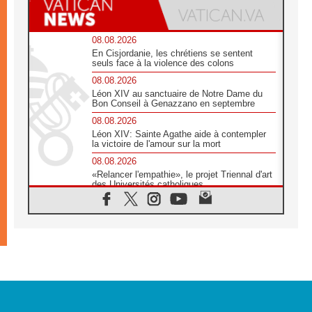
08.08.2026
En Cisjordanie, les chrétiens se sentent
seuls face à la violence des colons
08.08.2026
Léon XIV au sanctuaire de Notre Dame du
Bon Conseil à Genazzano en septembre
08.08.2026
Léon XIV: Sainte Agathe aide à contempler
la victoire de l'amour sur la mort
08.08.2026
«Relancer l'empathie», le projet Triennal d'art
des Universités catholiques
08.08.2026
Signis 2026, donner la parole aux religieuses
catholiques
08.08.2026
Au Bangladesh, l'Église accompagne les
Dalits sur le chemin de la dignité
07.08.2026
Philippines: le vicariat apostolique de
Calapan devient un diocèse