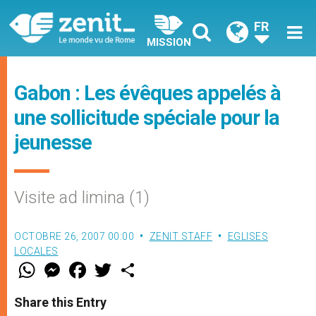
FR
MISSION
Gabon : Les évêques appelés à
une sollicitude spéciale pour la
jeunesse
Visite ad limina (1)
OCTOBRE 26, 2007 00:00
ZENIT STAFF
EGLISES
LOCALES
W
M
F
T
S
h
e
a
w
h
a
s
c
i
a
t
s
e
t
r
Share this Entry
s
e
b
t
e