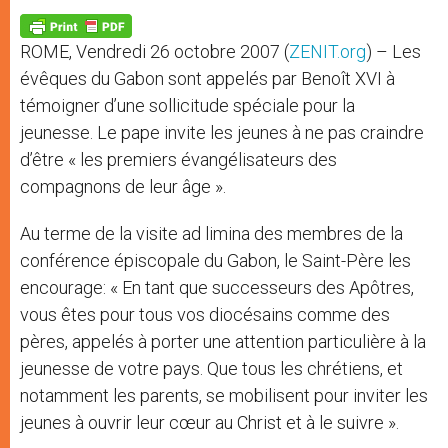
A
n
o
e
p
g
o
r
p
e
k
ROME, Vendredi 26 octobre 2007 (
ZENIT.org
) – Les
r
évêques du Gabon sont appelés par Benoît XVI à
témoigner d’une sollicitude spéciale pour la
jeunesse. Le pape invite les jeunes à ne pas craindre
d’être « les premiers évangélisateurs des
compagnons de leur âge ».
Au terme de la visite ad limina des membres de la
conférence épiscopale du Gabon, le Saint-Père les
encourage: « En tant que successeurs des Apôtres,
vous êtes pour tous vos diocésains comme des
pères, appelés à porter une attention particulière à la
jeunesse de votre pays. Que tous les chrétiens, et
notamment les parents, se mobilisent pour inviter les
jeunes à ouvrir leur cœur au Christ et à le suivre ».