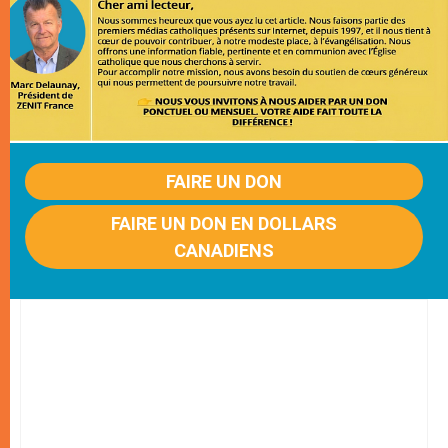
FAIRE UN DON
FAIRE UN DON EN DOLLARS
CANADIENS